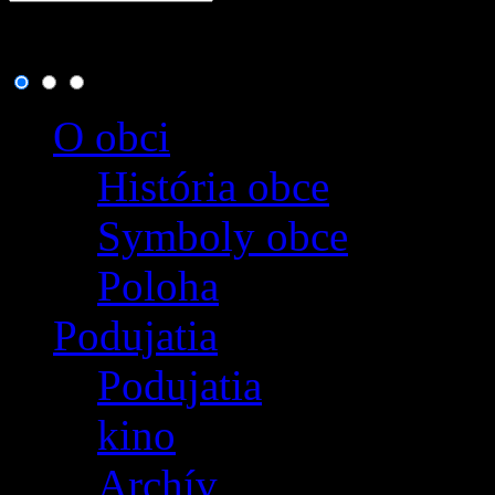
8. august 2026
, dnes osla
O obci
História obce
Symboly obce
Poloha
Podujatia
Podujatia
kino
Archív