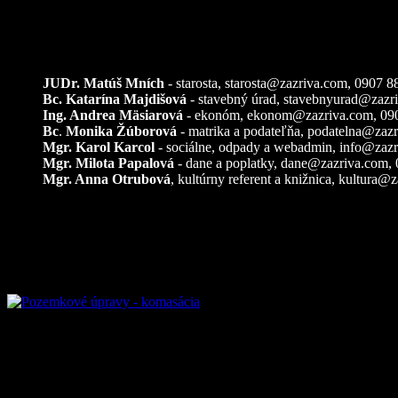
Kontakty
JUDr. Matúš Mních
- starosta, starosta@zazriva.com,
0907 8
Bc. Katarína Majdišová
- stavebný úrad,
stavebnyurad@zazr
Ing. Andrea Mäsiarová
- ekonóm,
ekonom@zazriva.com
, 09
Bc
.
Monika Žúborová
- matrika a podateľňa,
podatelna@zazr
Mgr. Karol Karcol
- sociálne, odpady a webadmin,
info@zazr
Mgr. Milota Papalová
- dane a poplatky,
dane@zazriva.com
,
Mgr. Anna Otrubová
, kultúrny referent a knižnica,
kultura@z
Pozemkové úpravy – k
Referendum 2026