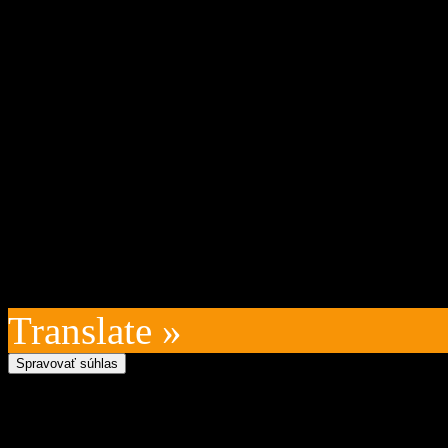
Oficiálna stránka obce Zázr
05 Zázrivá, IČO: 00315010
VÚB:SK45 0200 0000 0000
kontakt na prevádzkovateľ
technický prevádzkovateľ:
Posledná aktualizácia: 202
Translate »
Spravovať súhlas