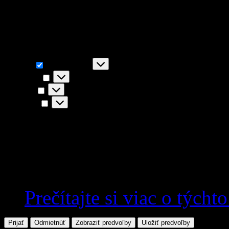
napr. funkčnosť stránky, You
akceptovaním súhlasíte s i
Funkčné
Funkčné
Vždy aktívny
Predvoľby
Predvoľby
Štatistiky
Štatistiky
Marketing
Marketing
Prečítajte si viac o týcht
Prijať
Odmietnúť
Zobraziť predvoľby
Uložiť predvoľby