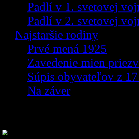
Padlí v 1. svetovej voj
Padlí v 2. svetovej voj
Najstaršie rodiny
Prvé mená 1925
Zavedenie mien priezv
Súpis obyvateľov z 1
Na záver
Stratený psík – prosba