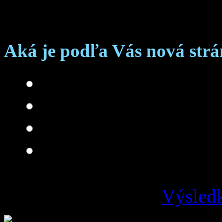
Anketa
Aká je podľa Vás nová str
Skvelá
Dobrá
Je čo zlepšovať
Zlá
Výsledk