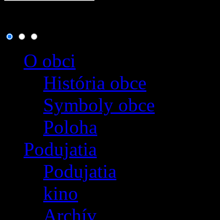
7. august 2026
, dnes osla
O obci
História obce
Symboly obce
Poloha
Podujatia
Podujatia
kino
Archív