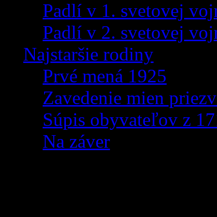
Padlí v 1. svetovej voj
Padlí v 2. svetovej voj
Najstaršie rodiny
Prvé mená 1925
Zavedenie mien priezv
Súpis obyvateľov z 1
Na záver
Vaše 2 % pre Združenie
škole v Zázrivej