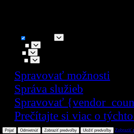
napr. funkčnosť stránky, You
akceptovaním súhlasíte s i
Funkčné
Funkčné
Vždy aktívny
Predvoľby
Predvoľby
Štatistiky
Štatistiky
Marketing
Marketing
Spravovať možnosti
Správa služieb
Spravovať {vendor_coun
Prečítajte si viac o týcht
Zobraziť 
Prijať
Odmietnúť
Zobraziť predvoľby
Uložiť predvoľby