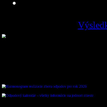
Zlá
Výsledk
Loading ...
Vývoz odpadu