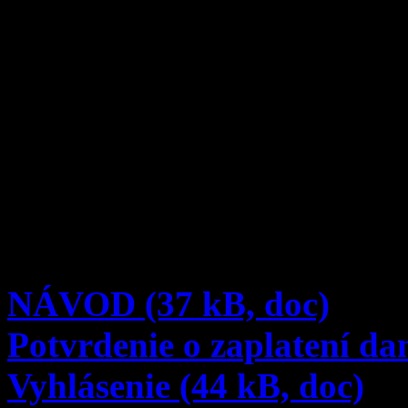
znamenajú prejavenie dôver
aktivít v prospech Vašich d
Vašich 2%! Finančné prostr
– skvalitnenie výchovno-vz
– skvalitnenie vybavenia šk
Ak sa rozhodnete darovať n
pripravili sme pre Vás stru
NÁVOD (37 kB, doc)
Potvrdenie o zaplatení da
Vyhlásenie (44 kB, doc)