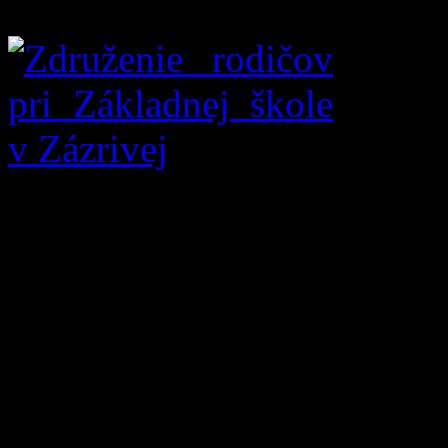
Vážení rodičia a priatelia šk
pomôžte nám skvalitniť vý
škole darovaním 2% z dan
2 % zo svojich daní z prí
je aj naše
Rodičovské zdru