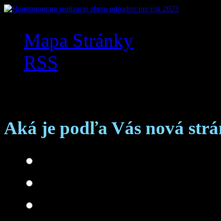
Mapa Stránky
RSS
Anketa
Aká je podľa Vás nová str
Skvelá
Dobrá
Je čo zlepšovať