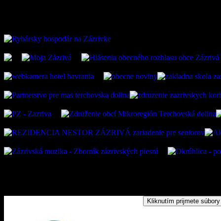
ZAUJÍMAVÉ ODKAZ
Kliknutím prijmete súbory