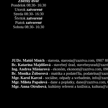
Zberný dvor
Pondelok 08:30- 16:30
Utorok
zatvorené
Streda 08:30- 16:30
Štvrtok
zatvorené
Piatok
zatvorené
Sobota 08:30- 16:30
Kontakty
JUDr. Matúš Mních
- starosta, starosta@zazriva.com,
0907 8
Bc. Katarína Majdišová
- stavebný úrad,
stavebnyurad@zazr
Ing. Andrea Mäsiarová
- ekonóm,
ekonom@zazriva.com
, 09
Bc
.
Monika Žúborová
- matrika a podateľňa,
podatelna@zazr
Mgr. Karol Karcol
- sociálne, odpady a webadmin,
info@zazr
Mgr. Milota Papalová
- dane a poplatky,
dane@zazriva.com
,
Mgr. Anna Otrubová
, kultúrny referent a knižnica,
kultura@z
Pozemkové úpravy – k