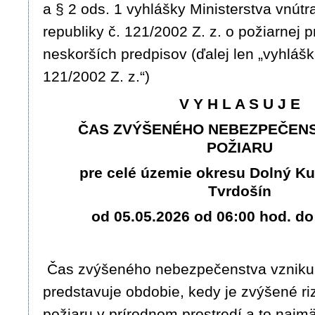
a § 2 ods. 1 vyhlášky Ministerstva vnútr
republiky č. 121/2002 Z. z. o požiarnej p
neskorších predpisov (ďalej len „vyhláš
121/2002 Z. z.“)
V Y H L A S U J E
ČAS ZVÝŠENÉHO NEBEZPEČENS
POŽIARU
pre celé územie okresu Dolný Ku
Tvrdošín
od 05.05.2026 od 06:00 hod. do
Čas zvýšeného nebezpečenstva vzniku
predstavuje obdobie, kedy je zvýšené ri
požiaru v prírodnom prostredí a to najm