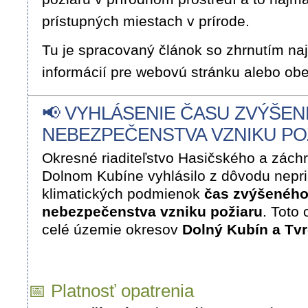
prístupných miestach v prírode.
Tu je spracovaný článok so zhrnutím naj
informácií pre webovú stránku alebo o
📢 VYHLÁSENIE ČASU ZVÝŠE
NEBEZPEČENSTVA VZNIKU PO
Okresné riaditeľstvo Hasičského a zách
Dolnom Kubíne vyhlásilo z dôvodu nepr
klimatických podmienok
čas zvýšenéh
nebezpečenstva vzniku požiaru
.
Toto 
celé územie okresov
Dolný Kubín a Tv
📅 Platnosť opatrenia