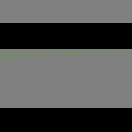
SAMOSPRÁVA
OBECNÝ ÚRAD
ÚRADNÁ TABUĽA
D
ORGANIZÁCIE