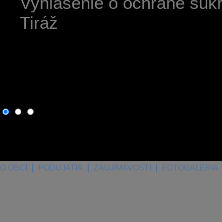
Vyhlásenie o ochrane súk
Tiráž
6. august 2026
, dnes osla
O OBCI
PODUJATIA
ZAUJÍMAVOSTI
FOTOGALÉRIA