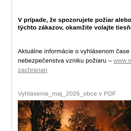
V prípade, že spozorujete požiar aleb
týchto zákazov, okamžite volajte ties
Aktuálne informácie o vyhlásenom čas
nebezpečenstva vzniku požiaru –
www.m
zachranari
Vyhlasenie_maj_2026_obce v PDF