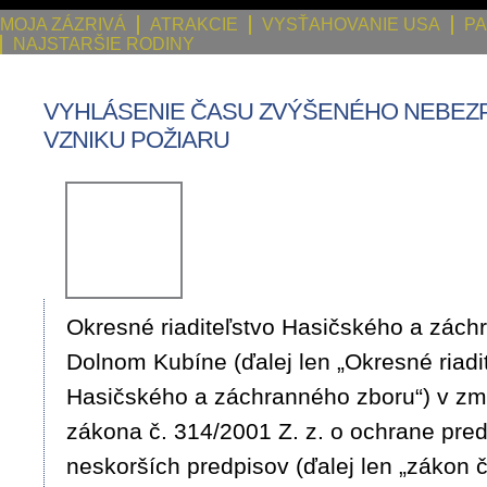
MOJA ZÁZRIVÁ
ATRAKCIE
VYSŤAHOVANIE USA
PA
NAJSTARŠIE RODINY
VYHLÁSENIE ČASU ZVÝŠENÉHO NEBEZ
VZNIKU POŽIARU
Okresné riaditeľstvo Hasičského a zách
Dolnom Kubíne (ďalej len „Okresné riadi
Hasičského a záchranného zboru“) v zmy
zákona č. 314/2001 Z. z. o ochrane pred
neskorších predpisov (ďalej len „zákon č