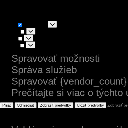
akceptovaním súhlasíte s ic
Funkčné
Funkčné
Vždy aktívny
Predvoľby
Predvoľby
Štatistiky
Štatistiky
Marketing
Marketing
Spravovať možnosti
Správa služieb
Spravovať {vendor_count}
Prečítajte si viac o týchto
Zobraziť p
Prijať
Odmietnúť
Zobraziť predvoľby
Uložiť predvoľby