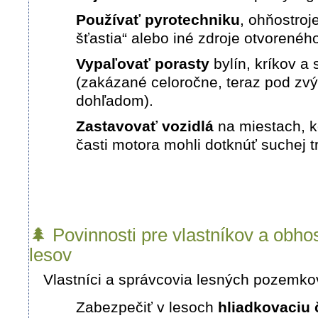
Používať pyrotechniku
, ohňostroj
šťastia“ alebo iné zdroje otvorenéh
Vypaľovať porasty
bylín, kríkov a
(zakázané celoročne, teraz pod z
dohľadom)
.
Zastavovať vozidlá
na miestach, k
časti motora mohli dotknúť suchej t
🌲 Povinnosti pre vlastníkov a obh
lesov
Vlastníci a správcovia lesných pozemkov
Zabezpečiť v lesoch
hliadkovaciu 