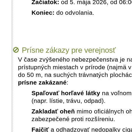
Začiatok:
od 5. mája 2026, od 06:0
Koniec:
do odvolania
.
🚫 Prísne zákazy pre verejnosť
V čase zvýšeného nebezpečenstva je na
prístupných miestach v prírode (najmä v 
do 50 m, na suchých trávnatých plochác
prísne zakázané
:
Spaľovať horľavé látky
na voľnom 
(napr. lístie, trávu, odpad)
.
Zakladať oheň
mimo oficiálnych oh
zabezpečené proti rozšíreniu
.
Fajčiť
a odhadzovať nedopalky ciga