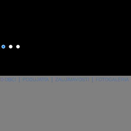
9. august 2026
, dnes osla
O OBCI
PODUJATIA
ZAUJÍMAVOSTI
FOTOGALÉRIA