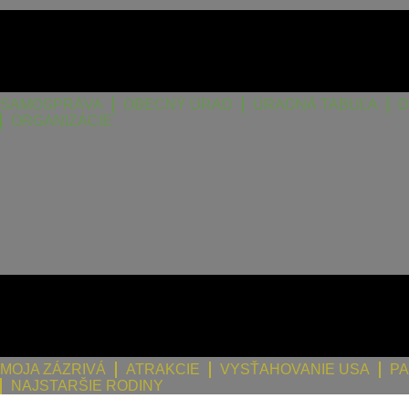
SAMOSPRÁVA
OBECNÝ ÚRAD
ÚRADNÁ TABUĽA
D
ORGANIZÁCIE
MOJA ZÁZRIVÁ
ATRAKCIE
VYSŤAHOVANIE USA
PA
NAJSTARŠIE RODINY