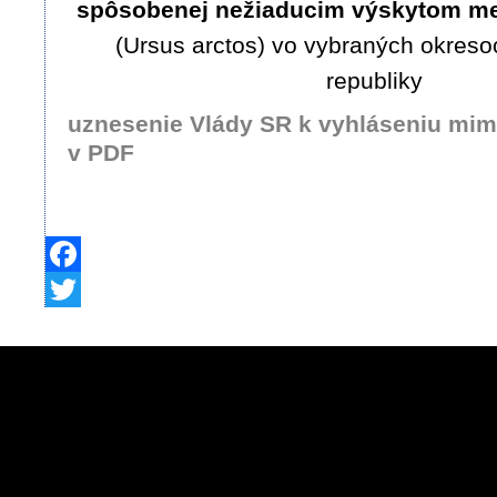
spôsobenej nežiaducim výskytom m
(Ursus arctos) vo vybraných okreso
republiky
uznesenie Vlády SR k vyhláseniu mimo
v PDF
Facebook
Twitter