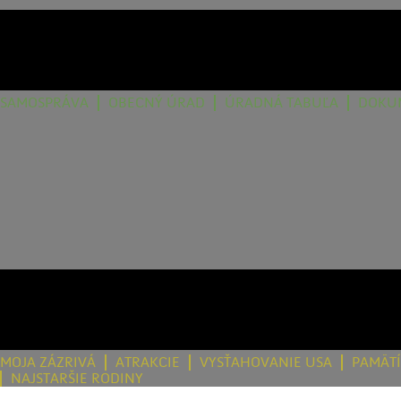
SAMOSPRÁVA
OBECNÝ ÚRAD
ÚRADNÁ TABUĽA
DOKU
MOJA ZÁZRIVÁ
ATRAKCIE
VYSŤAHOVANIE USA
PAMÄT
NAJSTARŠIE RODINY