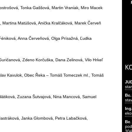
Kostrošová, Tonka Gaššová, Martin Vraniak, Miro Macek
k, Martina Matúšová, Anička Kralčáková, Marek Červeň
 Féniková, Anna Červeňová, Olga Prísažná, Ľudka
Guričanová, Zdeno Korčuška, Dana Zelinová, Vilo Hrkeľ
K
islav Kavulok, Obec Řeka – Tomáš Tomeczek ml., Tomáš
JU
sta
Bc.
Pilátiková, Zuzana Šutvajová, Nina Mancová, Samuel
sta
In
eko
Mastráková, Janka Glombová, Petra Labačková,
Bc
pod
304