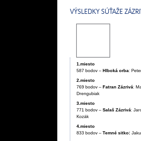
VÝSLEDKY SÚŤAŽE ZÁZR
1.miesto
587 bodov –
Hlboká orba
: Pet
2.miesto
769 bodov –
Fatran Zázrivá
: M
Drengubiak
3.miesto
771 bodov –
Salaš Zázrivá
: Ja
Kozák
4.miesto
833 bodov –
Temné sitko:
Jakub