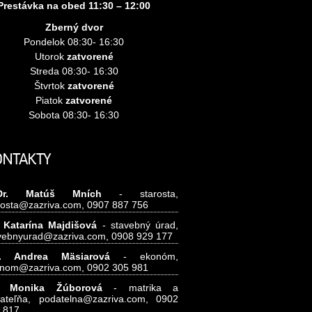
Prestávka na obed 11:30 – 12:00
Zberný dvor
Pondelok 08:30- 16:30
Utorok
zatvorené
Streda 08:30- 16:30
Štvrtok
zatvorené
Piatok
zatvorené
Sobota 08:30- 16:30
ONTAKTY
Dr. Matúš Mních
- starosta,
rosta@zazriva.com,
0907 887 756
 Katarína Majdišová
- stavebný úrad,
vebnyurad@zazriva.com,
0908 929 177
g. Andrea Mäsiarová
- ekonóm,
nom@zazriva.com
, 0902 305 981
.
Monika Žúborová
- matrika a
ateľňa,
podatelna@zazriva.com,
0902
 817