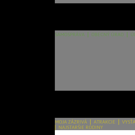
SAMOSPRÁVA
OBECNÝ ÚRAD
Ú
MOJA ZÁZRIVÁ
ATRAKCIE
VYSŤ
NAJSTARŠIE RODINY