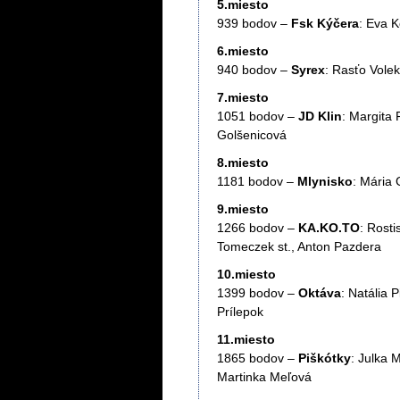
5.miesto
939 bodov –
Fsk Kýčera
: Eva 
6.miesto
940 bodov –
Syrex
: Rasťo Vole
7.miesto
1051 bodov –
JD Klin
: Margita
Golšenicová
8.miesto
1181 bodov –
Mlynisko
: Mária 
9.miesto
1266 bodov –
KA.KO.TO
: Rost
Tomeczek st., Anton Pazdera
10.miesto
1399 bodov –
Oktáva
: Natália 
Prílepok
11.miesto
1865 bodov –
Piškótky
: Julka 
Martinka Meľová