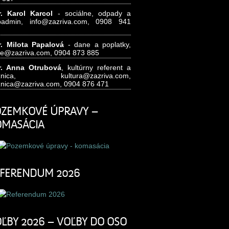
. Karol Karcol
- sociálne, odpady a
badmin,
info@zazriva.com,
0908 941
. Milota Papalová
- dane a poplatky,
e@zazriva.com
, 0904 873 885
. Anna Otrubová
, kultúrny referent a
nižnica,
kultura@zazriva.com,
znica@zazriva.com
, 0904 876 471
ZEMKOVÉ ÚPRAVY –
OMASÁCIA
FERENDUM 2026
ĽBY 2026 – VOĽBY DO OSO