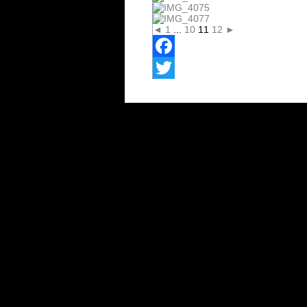
◄
1
...
10
11
12
►
Facebook
Twitter