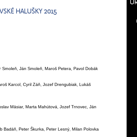
Ú
IVSKÉ HALUŠKY 2015
er Smoleň, Ján Smoleň, Maroš Petera, Pavol Dobák
aroš Karcol, Cyril Záň, Jozef Drengubiak, Lukáš
roslav Mäsiar, Marta Mahútová, Jozef Trnovec, Ján
 Badáň, Peter Škurka, Peter Lesný, Milan Polovka