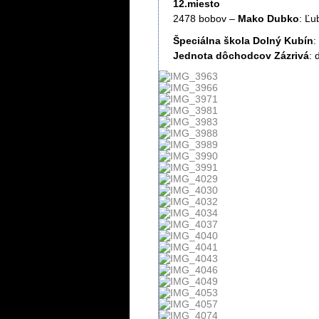
12.miesto
2478 bobov –
Mako Dubko
: Ľu
Špeciálna škola Dolný Kubín
:
Jednota dôchodcov Zázrivá
: 