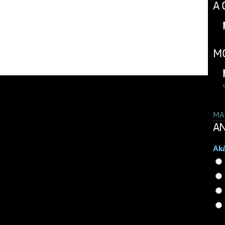
A 
MO
MA
AN
Aká