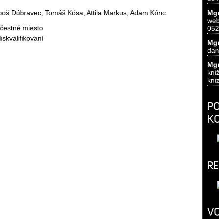
boš Dúbravec, Tomáš Kósa, Attila Markus, Adam Kónc
Mgr
we
 čestné miesto
052
diskvalifikovaní
Mgr
dan
Mgr
k
kni
PO
K
RE
VO