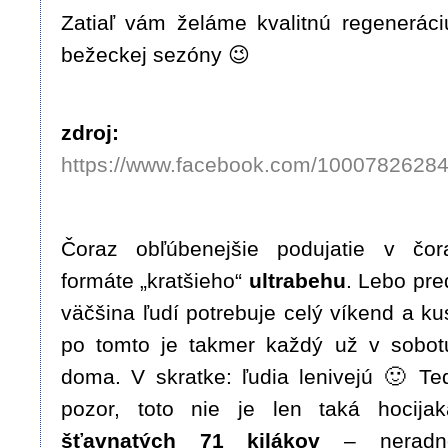
Zatiaľ vám želáme kvalitnú regenerác
bežeckej sezóny 😉
zdroj:
https://www.facebook.com/10007826
Čoraz obľúbenejšie podujatie v čo
formáte „kratšieho“
ultrabehu
. Lebo pre
väčšina ľudí potrebuje celý víkend a ku
po tomto je takmer každý už v sobot
doma. V skratke: ľudia lenivejú 🙂 Te
pozor, toto nie je len taká hocijak
šťavnatých 71 kilákov
– neradno