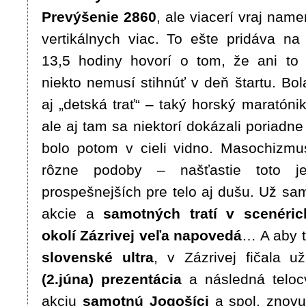
Prevýšenie 2860
, ale viacerí vraj nam
vertikálnych viac. To ešte pridáva na 
13,5 hodiny hovorí o tom, že ani to
niekto nemusí stihnúť v deň štartu. Bola
aj „detská trať“ – taký horský maratón
ale aj tam sa niektorí dokázali poriadn
bolo potom v cieli vidno. Masochizm
rôzne podoby – našťastie toto j
prospešnejších pre telo aj dušu. Už sa
akcie a
samotných tratí v scenéri
okolí Zázrivej veľa napovedá
… A aby t
slovenské ultra
, v Zázrivej fičala už
(2.júna) prezentácia
a následná teloc
akciu
samotnú Jogošíci
a spol. znovu 