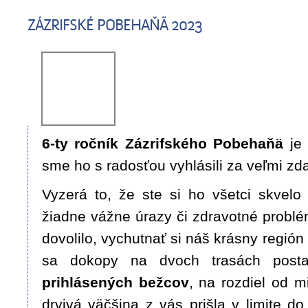
ZÁZRIFSKÉ POBEHAŇÄ 2023
6-ty ročník Zázrifského Pobehaňä
je 
sme ho s radosťou vyhlásili za veľmi zd
Vyzerá to, že ste si ho všetci skvelo 
žiadne vážne úrazy či zdravotné probl
dovolilo, vychutnať si náš krásny región
sa dokopy na dvoch trasách post
prihlásených bežcov
, na rozdiel od m
drvivá väčšina z vás prišla v limite d