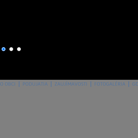
8. august 2026
, dnes osla
O OBCI
PODUJATIA
ZAUJÍMAVOSTI
FOTOGALÉRIA
G