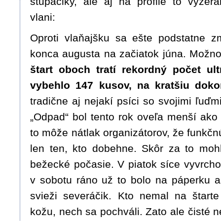
stupáčiky, ale aj na profile to vyzera
vlani:
Oproti vlaňajšku sa ešte podstatne z
konca augusta na začiatok júna. Možno 
štart oboch tratí rekordný počet ul
vybehlo 147 kusov, na kratšiu doko
tradične aj nejakí psíci so svojimi ľuďmi
„Odpad“ bol tento rok oveľa menší ako v
to môže nátlak organizátorov, že funkč
len ten, kto dobehne. Skôr za to moh
bežecké počasie. V piatok síce vyvrcholi
v sobotu ráno už to bolo na páperku a 
svieži severáčik. Kto nemal na štart
kožu, nech sa pochváli. Zato ale čisté n