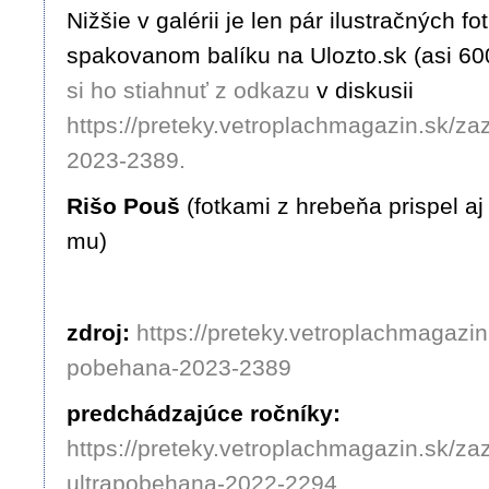
Nižšie v galérii je len pár ilustračných fo
spakovanom balíku na Ulozto.sk (asi 6
si ho stiahnuť z odkazu
v diskusii
https://preteky.vetroplachmagazin.sk/za
2023-2389.
Rišo Pouš
(fotkami z hrebeňa prispel a
mu)
zdroj:
https://preteky.vetroplachmagazin
pobehana-2023-2389
predchádzajúce ročníky:
https://preteky.vetroplachmagazin.sk/zaz
ultrapobehana-2022-2294