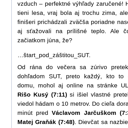
vzduch – perfektné výhľady zaručené! H
tieni lesa, vraj bola aj trochu zima, al
finišeri prichádzali zväčša poriadne nas
aj sťažovali na prílišné teplo. Ale 
začiatkom júna, že?
…štart_pod_záštitou_SUT.
Od rána do večera sa zúrivo prete
dohľadom SUT, preto každý, kto to 
domu, mohol aj online na stránke U
Rišo Kusý (7:11)
si išiel vlastné pret
viedol hádam o 10 metrov. Do cieľa dor
minút pred
Václavom Jarčuškom (7:
Matej Graňák (7:48)
. Dievčat sa nazbi