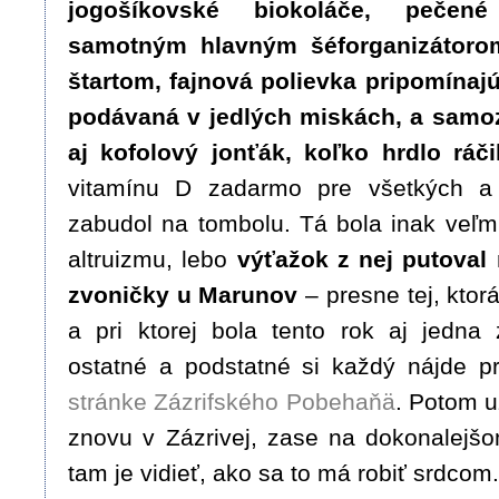
jogošíkovské biokoláče, pečen
samotným hlavným šéforganizátoro
štartom, fajnová polievka pripomínaj
podávaná v jedlých miskách, a sam
aj kofolový jonťák, koľko hrdlo ráči
vitamínu D zadarmo pre všetkých a
zabudol na tombolu. Tá bola inak veľ
altruizmu, lebo
výťažok z nej putoval
zvoničky u Marunov
– presne tej, ktorá
a pri ktorej bola tento rok aj jedna 
ostatné a podstatné si každý nájde 
stránke Zázrifského Pobehaňä
. Potom u
znovu v Zázrivej, zase na dokonalejšo
tam je vidieť, ako sa to má robiť srdcom.