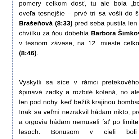
pomery celkom dosť, tu ale bola „b
oveľa tesnejšie – prvé tri sa vošli do 
Brašeňová (8:33)
pred seba pustila len 
chvíľku za ňou dobehla
Barbora Šimkov
v tesnom závese, na 12. mieste celk
(8:46)
.
Vyskytli sa síce v rámci pretekového
špinavé zadky a rozbité kolená, no ale
len pod nohy, keď bežíš krajinou bomba
Inak sa veľmi nezrakvil hádam nikto, pr
a orgovia hádam nemuseli ísť po limite
lesoch. Bonusom v cieli bo