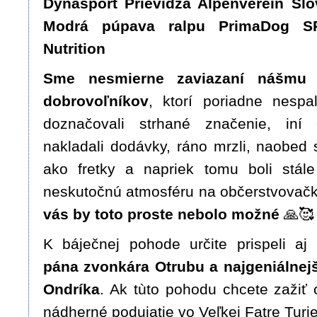
Dynasport Prievidza Alpenverein Sl
Modrá púpava ralpu PrimaDog 
Nutrition
Sme nesmierne zaviazaní nášmu
dobrovoľníkov
, ktorí poriadne nespal
doznačovali strhané značenie, iní 
nakladali dodávky, ráno mrzli, naobed s
ako fretky a napriek tomu boli stále
neskutočnú atmosféru na občerstvovačká
vás by toto proste nebolo možné
🙏🥰
K báječnej pohode určite prispeli aj
pána zvonkára Otrubu a najgeniálnej
Ondríka
. Ak tùto pohodu chcete zažiť 
nádherné podujatie vo Veľkej Fatre Turie