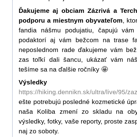
Ďakujeme aj obciam Zázrivá a Terch
podporu a miestnym obyvateľom
, kto
fandia nášmu podujatiu, čapujú vám 
podaktorí aj vám bežcom na trase 
neposlednom rade ďakujeme vám bež
zas toľkí dali šancu, ukázať vám náš
tešíme sa na ďalšie ročníky 🤩
Výsledky
https://hiking.dennikn.sk/ultra/live/95/
ešte potrebujú posledné kozmetické úpr
naša Koliba zmení zo skladu na obydl
výsledky, fotky, vaše reporty, proste za
naj zo soboty.