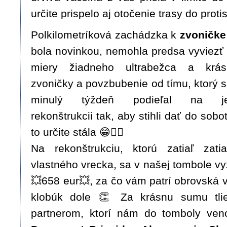
určite prispelo aj otočenie trasy do prot
Polkilometríková zachádzka k
zvoničke
bola novinkou, nemohla predsa vyviezť
miery žiadneho ultrabežca a krás
zvoničky a povzbubenie od tímu, ktorý 
minulý týždeň podieľal na je
rekonštrukcii tak, aby stihli dať do sobo
to určite stála 😁🤷‍♀️
Na rekonštrukciu, ktorú zatiaľ zati
vlastného vrecka, sa v našej tombole v
💥658 eur💥, za čo vám patrí obrovská 
klobúk dole 👏 Za krásnu sumu tli
partnerom, ktorí nám do tomboly veno