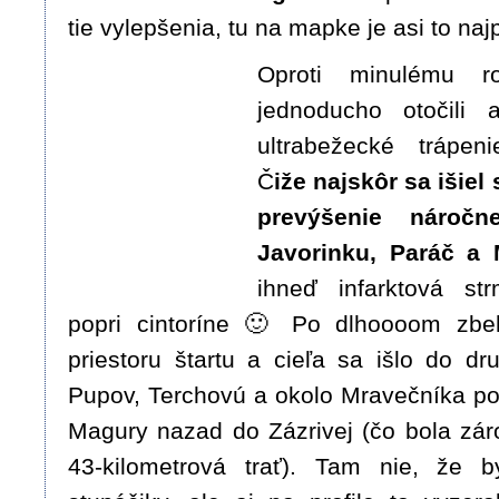
tie vylepšenia, tu na mapke je asi to naj
Oproti minulému 
jednoducho otočili
ultrabežecké trápeni
Č
iže najskôr sa išiel 
prevýšenie náročn
Javorinku, Paráč a 
ihneď infarktová str
popri cintoríne 🙂 Po dlhoooom zb
priestoru štartu a cieľa sa išlo do d
Pupov, Terchovú a okolo Mravečníka po
Magury nazad do Zázrivej (čo bola záro
43-kilometrová trať). Tam nie, že b