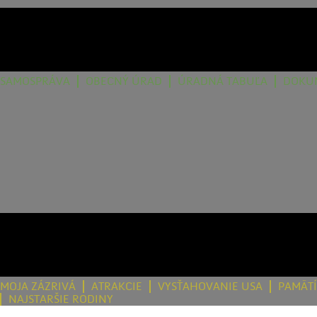
SAMOSPRÁVA
OBECNÝ ÚRAD
ÚRADNÁ TABUĽA
DOKU
MOJA ZÁZRIVÁ
ATRAKCIE
VYSŤAHOVANIE USA
PAMÄT
NAJSTARŠIE RODINY