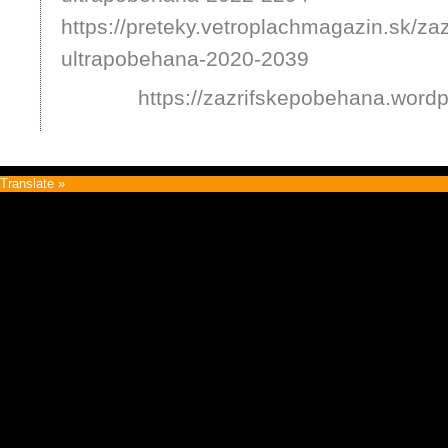
https://preteky.vetroplachmagazin.sk/zaz
ultrapobehana-2020-2039
https://zazrifskepobehana.word
Translate »