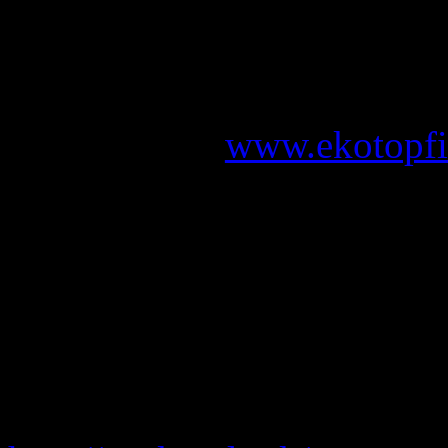
Trojdňová akcia
Zázrivská
všetkých ľudí mladých 
outdoorové aktivity a p
Ekotopfilm (
www.ekotopfi
vonku… Filmy, lezenie, muz
cezpoľný beh, dobré jedl
turistických vecí, psíky a
zaujímaví hostia, stôl h
prezentácie z našich ciest,
širákom, slackline, krásna 