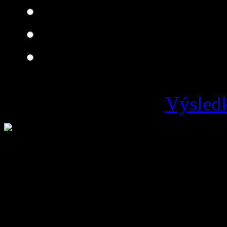
Dobrá
Je čo zlepšovať
Zlá
Výsledk
Loading ...
Vývoz odpadu