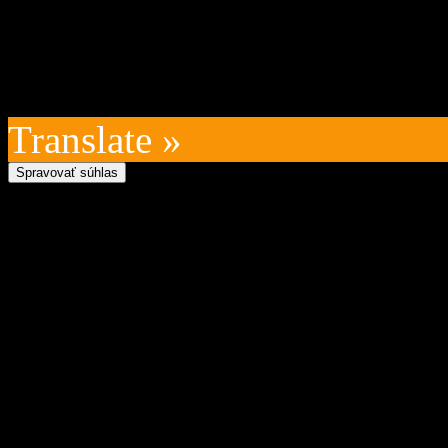
kontakt na prevádzkovateľ
technický prevádzkovateľ:
Posledná aktualizácia: 202
Translate »
Spravovať súhlas