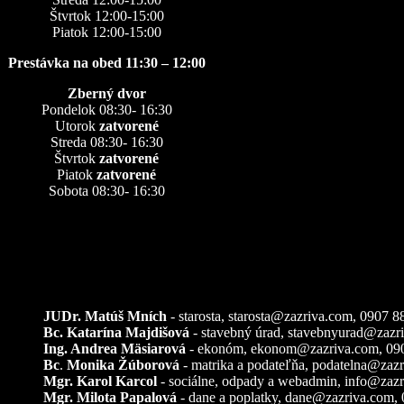
Štvrtok 12:00-15:00
Piatok 12:00-15:00
Prestávka na obed 11:30 – 12:00
Zberný dvor
Pondelok 08:30- 16:30
Utorok
zatvorené
Streda 08:30- 16:30
Štvrtok
zatvorené
Piatok
zatvorené
Sobota 08:30- 16:30
Kontakty
JUDr. Matúš Mních
- starosta, starosta@zazriva.com,
0907 8
Bc. Katarína Majdišová
- stavebný úrad,
stavebnyurad@zazr
Ing. Andrea Mäsiarová
- ekonóm,
ekonom@zazriva.com
, 09
Bc
.
Monika Žúborová
- matrika a podateľňa,
podatelna@zazr
Mgr. Karol Karcol
- sociálne, odpady a webadmin,
info@zazr
Mgr. Milota Papalová
- dane a poplatky,
dane@zazriva.com
,