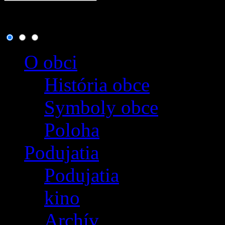
6. august 2026
, dnes osla
O obci
História obce
Symboly obce
Poloha
Podujatia
Podujatia
kino
Archív