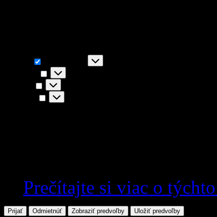
napr. funkčnosť stránky, You
akceptovaním súhlasíte s i
Funkčné
Funkčné
Vždy aktívny
Predvoľby
Predvoľby
Štatistiky
Štatistiky
Marketing
Marketing
Prečítajte si viac o týcht
Prijať
Odmietnúť
Zobraziť predvoľby
Uložiť predvoľby