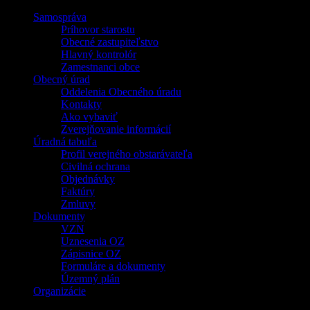
Samospráva
Príhovor starostu
Obecné zastupiteľstvo
Hlavný kontrolór
Zamestnanci obce
Obecný úrad
Oddelenia Obecného úradu
Kontakty
Ako vybaviť
Zverejňovanie informácií
Úradná tabuľa
Profil verejného obstarávateľa
Civilná ochrana
Objednávky
Faktúry
Zmluvy
Dokumenty
VZN
Uznesenia OZ
Zápisnice OZ
Formuláre a dokumenty
Územný plán
Organizácie