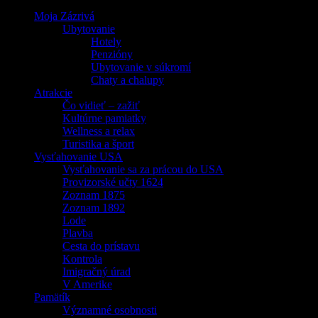
Moja Zázrivá
Ubytovanie
Hotely
Penzióny
Ubytovanie v súkromí
Chaty a chalupy
Atrakcie
Čo vidieť – zažiť
Kultúrne pamiatky
Wellness a relax
Turistika a šport
Vysťahovanie USA
Vysťahovanie sa za prácou do USA
Provizorské učty 1624
Zoznam 1875
Zoznam 1892
Lode
Plavba
Cesta do prístavu
Kontrola
Imigračný úrad
V Amerike
Pamätík
Významné osobnosti