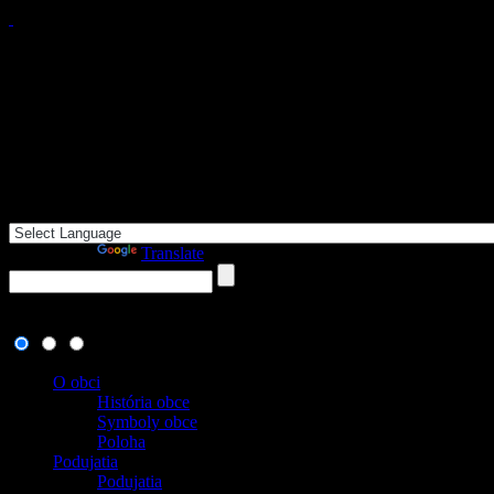
Powered by
Translate
7. august 2026
, dnes oslavuje meniny:
, zajtra:
Oskar
O obci
História obce
Symboly obce
Poloha
Podujatia
Podujatia