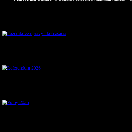
Pozemkové úpravy – komasácia
Referendum 2026
Voľby 2026 – Voľby do OSO a OSK
Mobilná aplikácia Zázrivá