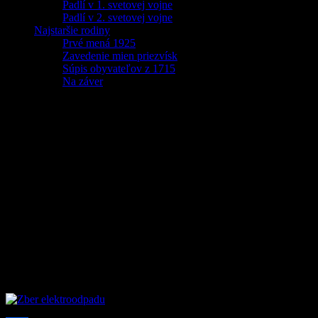
Padlí v 1. svetovej vojne
Padlí v 2. svetovej vojne
Najstaršie rodiny
Prvé mená 1925
Zavedenie mien priezvísk
Súpis obyvateľov z 1715
Na záver
Zber elektroodpadu
V
stredu (28.02.2018) a v sobotu (03.03.2018)
obec Zázrivá 
elektroodpad
do zberného dvoru v Zázrivej
.
Ide spravidla o také elektrospotrebiče ako sú televízory, rádia, práčky
Nepotrebné veľké aj malé spotrebiče patria do zberu. Len odtiaľ môžu
Využite teda jedinečnú príležitosť a zbavte sa toho, čo vám už neslúž