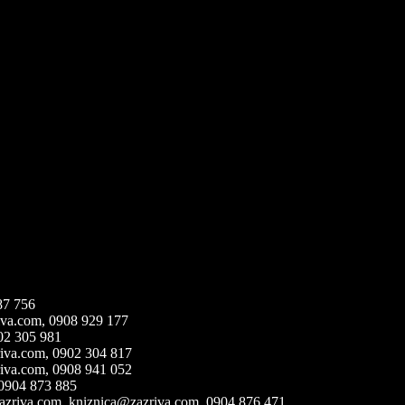
87 756
iva.com,
0908 929 177
02 305 981
iva.com,
0902 304 817
iva.com,
0908 941 052
 0904 873 885
azriva.com, kniznica@zazriva.com
, 0904 876 471