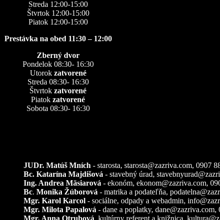
Streda 12:00-15:00
Štvrtok 12:00-15:00
Piatok 12:00-15:00
Prestávka na obed 11:30 – 12:00
Zberný dvor
Pondelok 08:30- 16:30
Utorok
zatvorené
Streda 08:30- 16:30
Štvrtok
zatvorené
Piatok
zatvorené
Sobota 08:30- 16:30
Kontakty
JUDr. Matúš Mních
- starosta, starosta@zazriva.com,
0907 8
Bc. Katarína Majdišová
- stavebný úrad,
stavebnyurad@zazr
Ing. Andrea Mäsiarová
- ekonóm,
ekonom@zazriva.com
, 09
Bc
.
Monika Žúborová
- matrika a podateľňa,
podatelna@zazr
Mgr. Karol Karcol
- sociálne, odpady a webadmin,
info@zazr
Mgr. Milota Papalová
- dane a poplatky,
dane@zazriva.com
,
Mgr. Anna Otrubová
, kultúrny referent a knižnica,
kultura@z