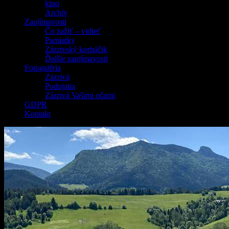
kino
Archív
Zaujímavosti
Čo zažiť – vidieť
Pamiatky
Zázrivský korbáčik
Ďalšie zaujímavosti
Fotogaléria
Zázrivá
Podujatia
Zázrivá Vašimi očami
GDPR
Kontakt