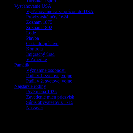
Turistika a šport
Vysťahovanie USA
Vysťahovanie sa za prácou do USA
Provizorské učty 1624
Zoznam 1875
Zoznam 1892
Lode
Plavba
Cesta do prístavu
Kontrola
Imigračný úrad
V Amerike
Pamätík
Významné osobnosti
Padlí v 1. svetovej vojne
Padlí v 2. svetovej vojne
Najstaršie rodiny
Prvé mená 1925
Zavedenie mien priezvísk
Súpis obyvateľov z 1715
Na záver
Zberný dvor otvorený podľa obvyklých pr