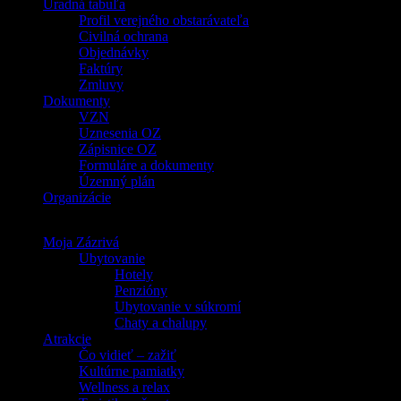
Úradná tabuľa
Profil verejného obstarávateľa
Civilná ochrana
Objednávky
Faktúry
Zmluvy
Dokumenty
VZN
Uznesenia OZ
Zápisnice OZ
Formuláre a dokumenty
Územný plán
Organizácie
Moja Zázrivá
Ubytovanie
Hotely
Penzióny
Ubytovanie v súkromí
Chaty a chalupy
Atrakcie
Čo vidieť – zažiť
Kultúrne pamiatky
Wellness a relax