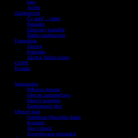
kino
Archív
Zaujímavosti
Čo zažiť – vidieť
Pamiatky
Zázrivský korbáčik
Ďalšie zaujímavosti
Fotogaléria
Zázrivá
Podujatia
Zázrivá Vašimi očami
GDPR
Kontakt
Samospráva
Príhovor starostu
Obecné zastupiteľstvo
Hlavný kontrolór
Zamestnanci obce
Obecný úrad
Oddelenia Obecného úradu
Kontakty
Ako vybaviť
Zverejňovanie informácií