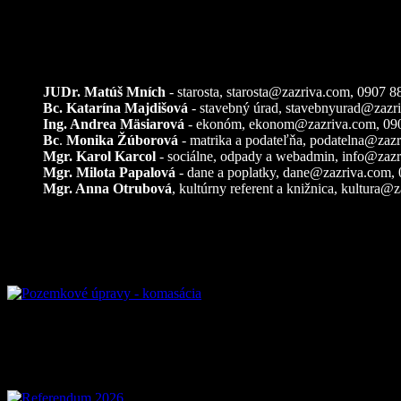
Kontakty
JUDr. Matúš Mních
- starosta, starosta@zazriva.com,
0907 8
Bc. Katarína Majdišová
- stavebný úrad,
stavebnyurad@zazr
Ing. Andrea Mäsiarová
- ekonóm,
ekonom@zazriva.com
, 09
Bc
.
Monika Žúborová
- matrika a podateľňa,
podatelna@zazr
Mgr. Karol Karcol
- sociálne, odpady a webadmin,
info@zazr
Mgr. Milota Papalová
- dane a poplatky,
dane@zazriva.com
,
Mgr. Anna Otrubová
, kultúrny referent a knižnica,
kultura@z
Pozemkové úpravy – komasácia
Referendum 2026