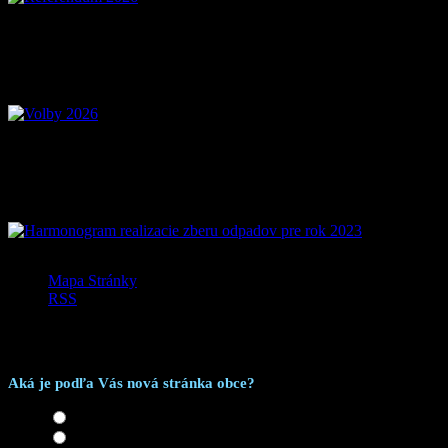
Voľby 2026 – Voľby do OSO a OSK
Mobilná aplikácia Zázrivá
Mapa Stránky
RSS
Anketa
Aká je podľa Vás nová stránka obce?
Skvelá
Dobrá