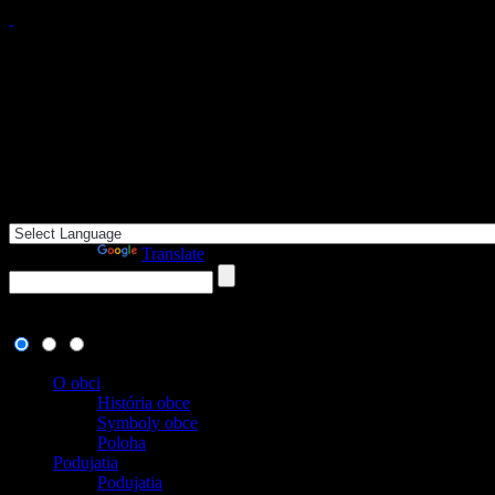
Powered by
Translate
6. august 2026
, dnes oslavuje meniny:
, zajtra:
O obci
História obce
Symboly obce
Poloha
Podujatia
Podujatia