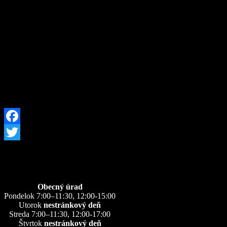
Obec Zázrivá oznamuje, že od dnešného dňa t.j. 30.03.2020 bude zbe
– pondelok od 09:00 hod. do 17 hod.
– stredu od 09:00 hod. do 17 hod.
– sobotu od 09:00 hod. do 17 hod.
Zároveň upozorňujeme občanov, že aj tu treba dodržiavať nosenie rúš
Ďakujeme za porozumenie a dodržiavanie všetkých nariadení.
Facebook
Twitter
Úradné hodiny
Obecný úrad
Pondelok 7:00–11:30, 12:00-15:00
Utorok
nestránkový deň
Streda 7:00–11:30, 12:00-17:00
Štvrtok
nestránkový deň