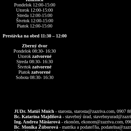
Pondelok 12:00-15:00
Utorok 12:00-15:00
Streda 12:00-15:00
Štvrtok 12:00-15:00
Piatok 12:00-15:00
Prestávka na obed 11:30 – 12:00
Zberný dvor
Pondelok 08:30- 16:30
Utorok
zatvorené
Streda 08:30- 16:30
Štvrtok
zatvorené
Piatok
zatvorené
Sobota 08:30- 16:30
Kontakty
JUDr. Matúš Mních
- starosta, starosta@zazriva.com,
0907 8
Bc. Katarína Majdišová
- stavebný úrad,
stavebnyurad@zazr
Ing. Andrea Mäsiarová
- ekonóm,
ekonom@zazriva.com
, 09
Bc
.
Monika Žúborová
- matrika a podateľňa,
podatelna@zazr