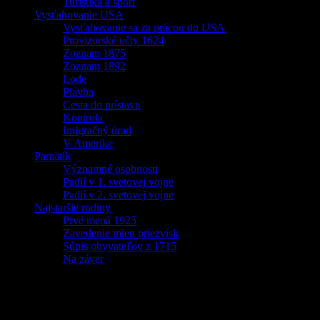
Turistika a šport
Vysťahovanie USA
Vysťahovanie sa za prácou do USA
Provizorské učty 1624
Zoznam 1875
Zoznam 1892
Lode
Plavba
Cesta do prístavu
Kontrola
Imigračný úrad
V Amerike
Pamätík
Významné osobnosti
Padlí v 1. svetovej vojne
Padlí v 2. svetovej vojne
Najstaršie rodiny
Prvé mená 1925
Zavedenie mien priezvísk
Súpis obyvateľov z 1715
Na záver
Žiaci ZŠ Zázrivá v Chorvátsku: Po stopác