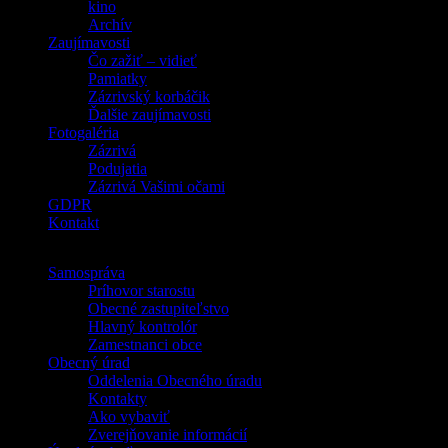
kino
Archív
Zaujímavosti
Čo zažiť – vidieť
Pamiatky
Zázrivský korbáčik
Ďalšie zaujímavosti
Fotogaléria
Zázrivá
Podujatia
Zázrivá Vašimi očami
GDPR
Kontakt
Samospráva
Príhovor starostu
Obecné zastupiteľstvo
Hlavný kontrolór
Zamestnanci obce
Obecný úrad
Oddelenia Obecného úradu
Kontakty
Ako vybaviť
Zverejňovanie informácií