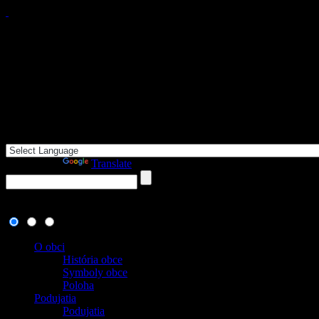
Powered by
Translate
8. august 2026
, dnes oslavuje meniny:
, zajtra:
O obci
História obce
Symboly obce
Poloha
Podujatia
Podujatia