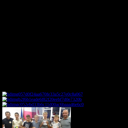
V piatok 19.09.2025 výber
žiakov našej školy nastúpil do autob
oravský rodák Martin Kukučín
. Po dlhej nočnej ceste nás privítal
V nedeľu sme navštívili miestny kostol
a zúčastnili sa omše. Ponde
deň sme spoznávali ďalšie pláže
, tentoraz to bola
Makarská riviér
Selca je stále uznávanou osobnosťou. Ukázali nám dom, kde žil aj s
Najkrajší zážitok si pre nás domáci pripravili na
štvrtok. Celodenný
krásnym zakončením tohto dňa.
V piatok sme sa ešte rozlúčili s m
Mali sme za sebou nádherný týždeň, ktorý pre nás pripravili predstavit
návštevu budúci rok
. No naše poďakovanie patrí aj p. starostovi
niekedy, aj vďaka tomuto výletu, vrátia na tieto miesta
. Ďakujeme aj
Škrpaca
– riaditeľ základnej školy Selca
, Željan Vrsalovic
– kultúr
(Mgr. T. Wišnievská, Mgr. J. Petrovičová, Mgr. M. Babiak, Mgr.
Mgr. Juraj Jonák – riaditeľ školy