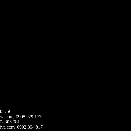
87 756
iva.com,
0908 929 177
02 305 981
iva.com,
0902 304 817