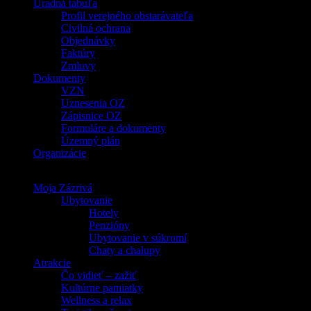
Úradná tabuľa
Profil verejného obstarávateľa
Civilná ochrana
Objednávky
Faktúry
Zmluvy
Dokumenty
VZN
Uznesenia OZ
Zápisnice OZ
Formuláre a dokumenty
Územný plán
Organizácie
Moja Zázrivá
Ubytovanie
Hotely
Penzióny
Ubytovanie v súkromí
Chaty a chalupy
Atrakcie
Čo vidieť – zažiť
Kultúrne pamiatky
Wellness a relax