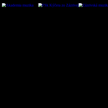
Oficiálna stránka obce Zázr
05 Zázrivá, IČO: 00315010
VÚB:SK45 0200 0000 0000
kontakt na prevádzkovateľ