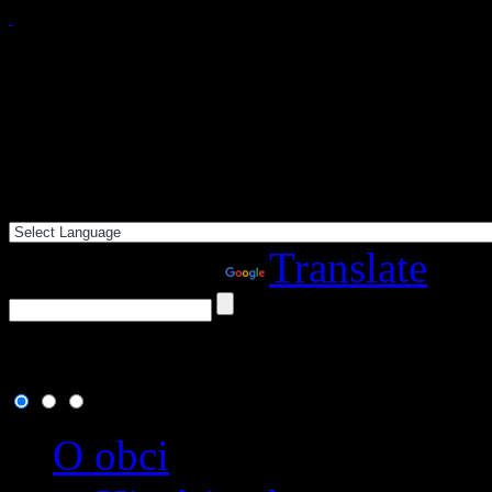
Powered by
Translate
7. august 2026
, dnes osla
O obci