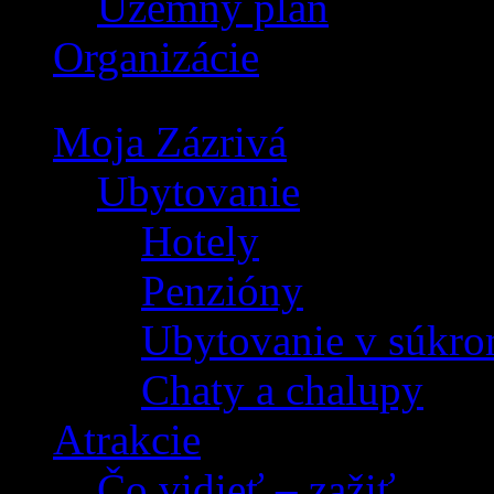
Územný plán
Organizácie
Moja Zázrivá
Ubytovanie
Hotely
Penzióny
Ubytovanie v súkro
Chaty a chalupy
Atrakcie
Čo vidieť – zažiť