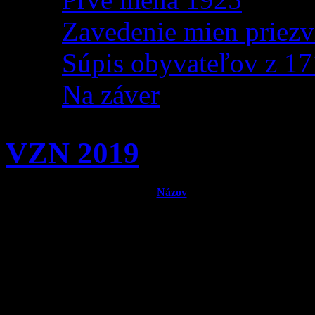
Zavedenie mien priezv
Súpis obyvateľov z 1
Na záver
VZN 2019
Názov
Dodatok č. 4 k VZN obce Zázrivá č. 20-02-2015, zo dňa
4.12.2015 – o určení výšky dotácie na prevádzku a mzdy n
dieťa materskej školy a školských zariadení so sídlom na
území obce Zázrivá
VZN č. 14 - 04/2019 o plnení povinnej školskej dochádzky
základnej škole a o určení výšky mesačného príspevku na
čiastočnú úhradu nákladov v materskej škole a v školských
zariadeniach so sídlom na území obce Zázrivá