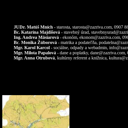
Kontakty
JUDr. Matúš Mních
- starosta, starosta@zazriva.com,
0907 8
Bc. Katarína Majdišová
- stavebný úrad,
stavebnyurad@zazr
Ing. Andrea Mäsiarová
- ekonóm,
ekonom@zazriva.com
, 09
Bc
.
Monika Žúborová
- matrika a podateľňa,
podatelna@zazr
Mgr. Karol Karcol
- sociálne, odpady a webadmin,
info@zazr
Mgr. Milota Papalová
- dane a poplatky,
dane@zazriva.com
,
Mgr. Anna Otrubová
, kultúrny referent a knižnica,
kultura@z
Pozemkové úpravy – k