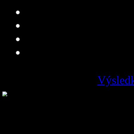
Skvelá
Dobrá
Je čo zlepšovať
Zlá
Výsledk
Loading ...