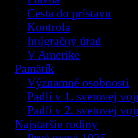
Cesta do prístavu
Kontrola
Imigračný úrad
V Amerike
Pamätík
Významné osobnosti
Padlí v 1. svetovej voj
Padlí v 2. svetovej voj
Najstaršie rodiny
Prvé mená 1925