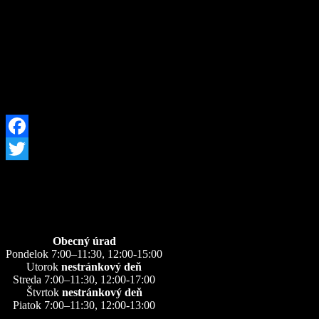
VZN č. 6 - 11/2019 o podmienkach určovania a vyberanie
miestneho poplatku za komunálne odpady okrem
elektroodpadov a biologicky rozložiteľného kuchynského a
reštauračného odpadu a drobné stavebné odpady, ktoré
vznikajú na území Obce Zázrivá
VZN č. 7 – 23/2019 o podmienkach určovania a vyberania
dane z nehnuteľností na území Obce Zázrivá
Facebook
Twitter
Úradné hodiny
Obecný úrad
Pondelok 7:00–11:30, 12:00-15:00
Utorok
nestránkový deň
Streda 7:00–11:30, 12:00-17:00
Štvrtok
nestránkový deň
Piatok 7:00–11:30, 12:00-13:00