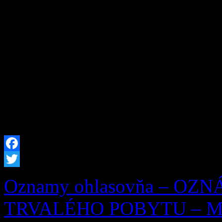
remesiel, neopakovateľného
susedskej súdržnosti. Tohto
výnimočný – pripomenuli sm
Zázrivských dní a zároveň 
písomnej zmienky o Zázrive
[…]
Facebook
Twitter
Oznamy ohlasovňa – OZ
TRVALÉHO POBYTU – Mila