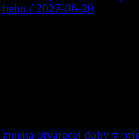
behu / 2027-06-20
Po troch rokoch sa v našej 
uskutočnilo významné šport
Slovenska v orientačnom beh
Majstrovstvá Slovenska v o
sa konali počas víkendu 23.
pretekári zmerali sily v ind
trati, zatiaľ čo v […]
zmena otváracej doby v pri