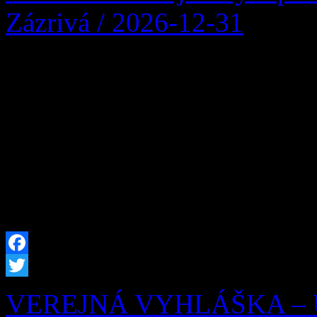
Zázrivá / 2026-12-31
Obec Zázrivá oznamuje zmen
Zberného dvora obce Zázri
Kitaš – 0940 775 635 Ot
08:30 – 16:30 Streda
08:30 – 16:30
Facebook
Twitter
VEREJNÁ VYHLÁŠKA – UZ