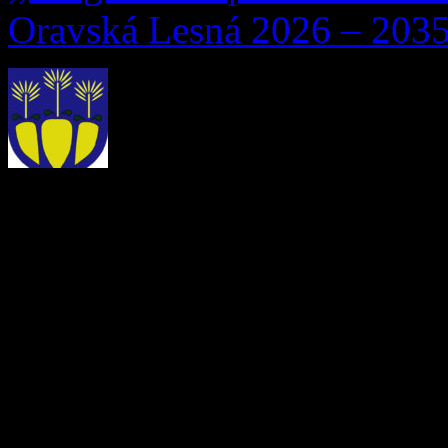
Oravská Lesná 2026 – 2035
Obstarávateľ, Obec Oravsk
Lesná 291, 029 57 Oravská
dňa 13. 07. 2026 Okresném
starostlivosti o životné pro
24/2006 Z. z. o posudzovaní
o zmene a doplnení niektor