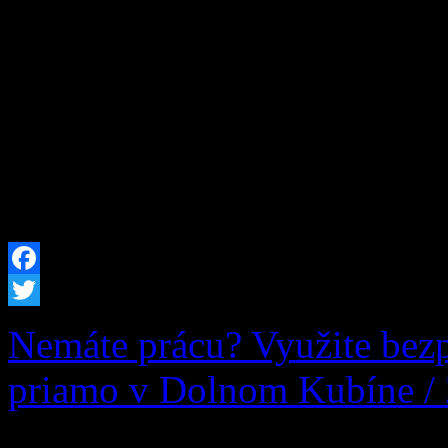
a múdrym heslom sa dnes ria
ročníka Základnej školy s m
rámci branného cvičenia sa n
spolupráci obcou Zázrivá (s
poctivej praktickej aktivit
Facebook
Twitter
Nemáte prácu? Využite bez
priamo v Dolnom Kubíne /