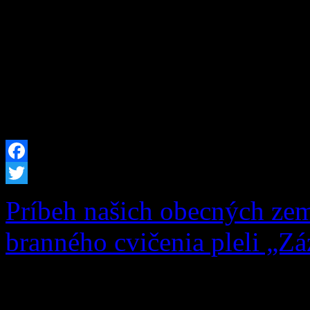
Programu Slovensko vo výš
celkové oprávnené výdavky 
sme pre potreby obce obst
techniku. Do nášho techni
Facebook
Twitter
Príbeh našich obecných zem
branného cvičenia pleli „Zá
Čo si na jar zasadíš, to na