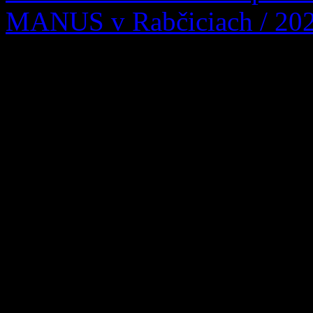
MANUS v Rabčiciach / 20
Vážení obyvatelia Zázrivej, 
ktorí sa ocitli v náročnej živ
pre každú rodinu tou najdôl
úlohou. Informujeme vás p
opatrovateľskej služby 
susedných Rabčiciach, ktoré
obyvateľov nášho oravského
celoročnú pobytovú sociál