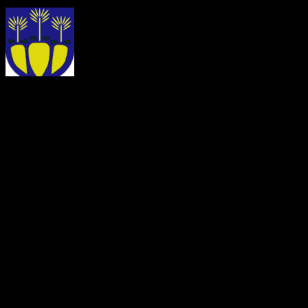
OZNÁMENIE O ZRUŠEN
Ohlasovňa pobytu podľa § 7 
253/1998 Z. z. o hlásení p
republiky a registri obyvat
neskorších predpisov, zruš
29.07.2026 Milan Zaťko, d
(meno, priezvisko a dátum 