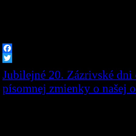
Grúne oznamuje, že v prípa
podľa § 82 ods. 7 zákona č.
[…]
Facebook
Twitter
Jubilejné 20. Zázrivské dni 
písomnej zmienky o našej o
Zázrivské dni sú srdcom ku
v našej obci. Sú oslavou bo