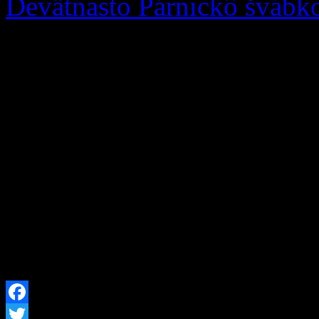
Devätnasto Párnickô švábk
Podporte Zázrivcov na 19.
Susedná obec Párnica, Miest
Žilinský samosprávny kraj 
podujatie 19. Párnickô Šváb
počas víkendu 22. – 23. au
Párnici. Čaká vás bohatý ku
tradičné špeciality. Sme ne
Facebook