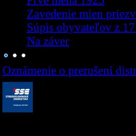
Zavedenie mien priezv
Súpis obyvateľov z 1
Na záver
Oznámenie o prerušení distr
Vážená obec, v zmysle usta