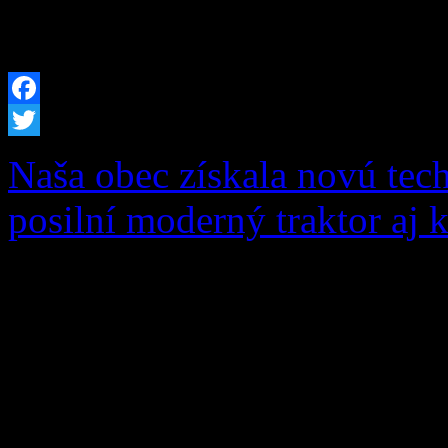
okr. č. 2 v PDF
Facebook
Twitter
Naša obec získala novú tec
posilní moderný traktor aj 
S hrdosťou vám oznamujeme
úspešná v dôležitom ekolo
„Dovybavenie zberného dvo
schválenému nenávratnému 