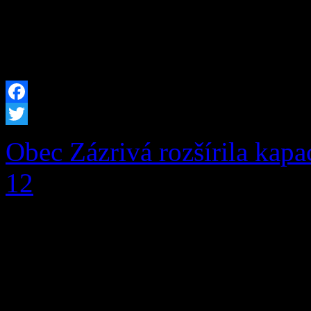
hmoty, kovové časti a i
[…]
Facebook
Twitter
Obec Zázrivá rozšírila kapa
12
V prvej fáze pribudlo pri
miestam aj moderná infrašt
prítomnosti a budúcnosti, ale