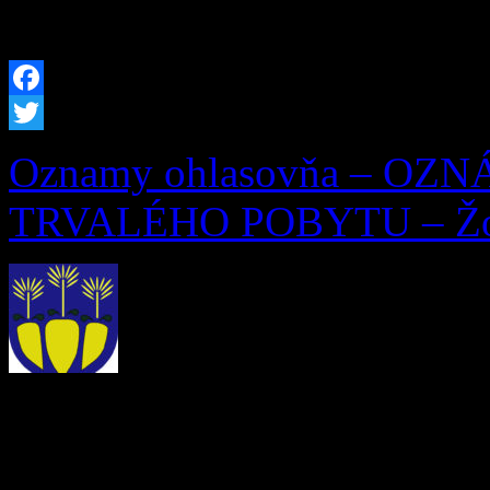
trvalý pobyt zrušený) […]
Facebook
Twitter
Oznamy ohlasovňa – OZ
TRVALÉHO POBYTU – Žofi
OZNÁMENIE O ZRUŠEN
Ohlasovňa pobytu podľa § 7 