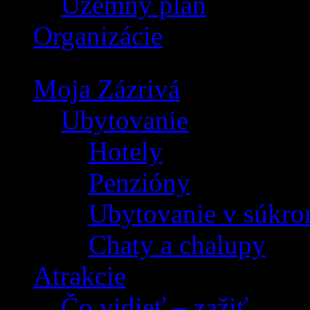
Územný plán
Organizácie
Moja Zázrivá
Ubytovanie
Hotely
Penzióny
Ubytovanie v súkro
Chaty a chalupy
Atrakcie
Čo vidieť – zažiť