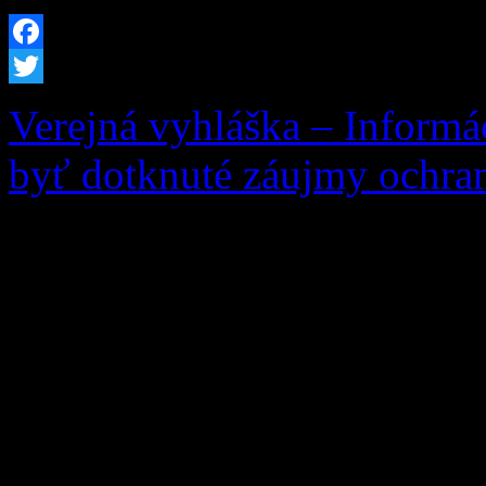
Facebook
Twitter
Verejná vyhláška – Informá
byť dotknuté záujmy ochran
Vec: Informácia o začatí k
záujmy ochrany prírody a k
žiadosti žiadateľa: Ing. An
10, 027 05 Zázrivá, zo dňa
rastúcich na pozemku parc.