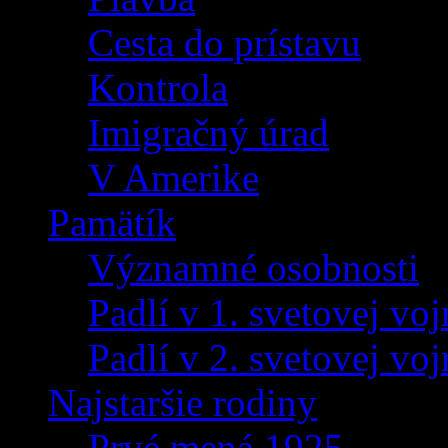
Cesta do prístavu
Kontrola
Imigračný úrad
V Amerike
Pamätík
Významné osobnosti
Padlí v 1. svetovej voj
Padlí v 2. svetovej voj
Najstaršie rodiny
Prvé mená 1925