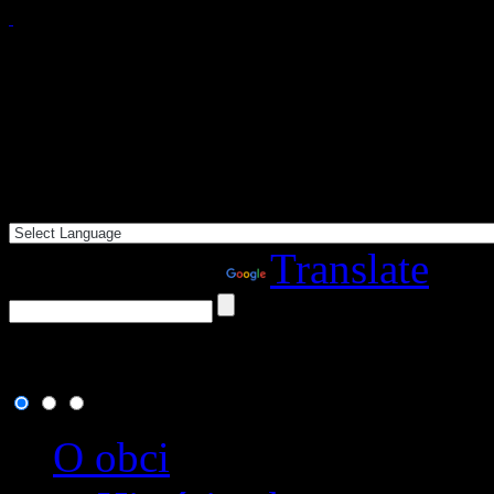
Powered by
Translate
7. august 2026
, dnes osla
O obci