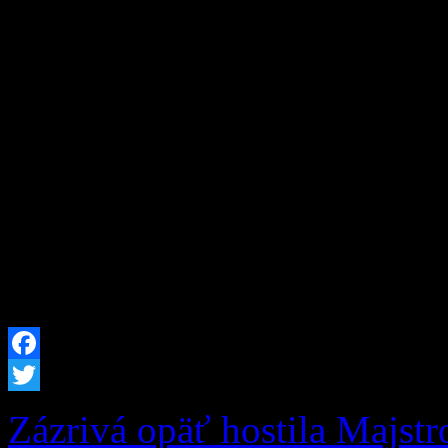
Ak momentálne nie ste v ško
evidovaní ani na úrade prá
skvelú príležitosť, ako rešt
Humanitárna organizácia 
okrese Projekt 2N, ktorý j
hľadaní nových pracovných
je určená pre všetkých ľudí
Facebook
Twitter
Zázrivá opäť hostila Majst