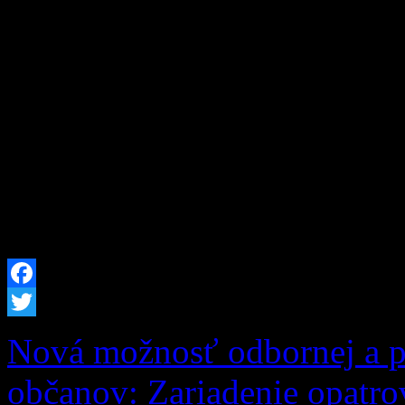
chotári i po celej Orave je
Okresné riaditeľstvo Hasič
Dolnom Kubíne z tohto dôv
okresov Dolný Kubín a Tvr
nebezpečenstva vzniku požia
2026 od 12:00 hod. až do 
Facebook
Twitter
Nová možnosť odbornej a po
občanov: Zariadenie opatr