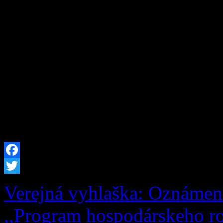
253/1998 Z. z. o hlásení p
republiky a registri obyvat
neskorších predpisov, zruš
29.07.2026 Žofia Zaťková,
(meno, priezvisko a dátum 
trvalý pobyt zrušený) […]
Facebook
Twitter
Verejná vyhlaška: Oznámen
,,Program hospodárskeho ro