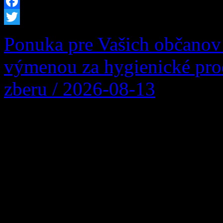
Facebook
Twitter
Ponuka pre Vašich občanov
výmenou za hygienické pro
zberu / 2026-08-13
Firma Ľupčianka ,s.r.o. po
Vykupuje sa bežný papier z
noviny, kancelársky papier, 
väzby zviazaný špagátom ni
igelitke. Balíky nesmú obs