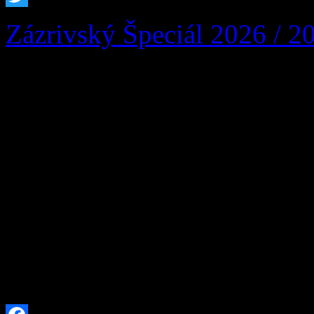
Twitter
Zázrivský Špeciál 2026 / 2
Zázrivský Špeciál 2026: Ví
vozidiel a dobrej zábavy n
Zázrivej, nadšencov motori
našej krásnej obce srdečne
Zázrivský Špeciál 2026! Už
9. augusta 2026 sa v Šport
stretnú najlepšie terénne vo