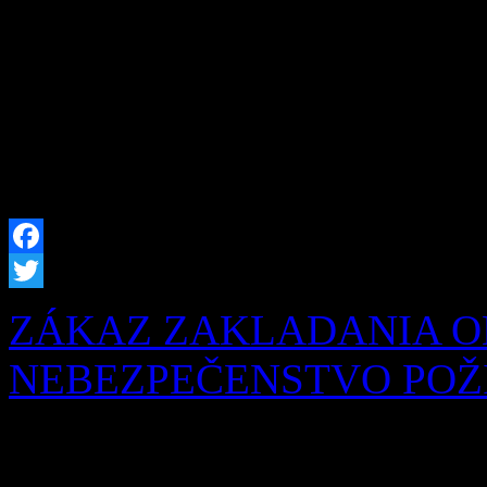
pred nami Obec Zázrivá úsp
rozšírenia kapacity hrobový
našich obyvateľov sme prip
hrobových miest, […]
Facebook
Twitter
ZÁKAZ ZAKLADANIA O
NEBEZPEČENSTVO POŽIA
Obyvatelia a návštevníci na