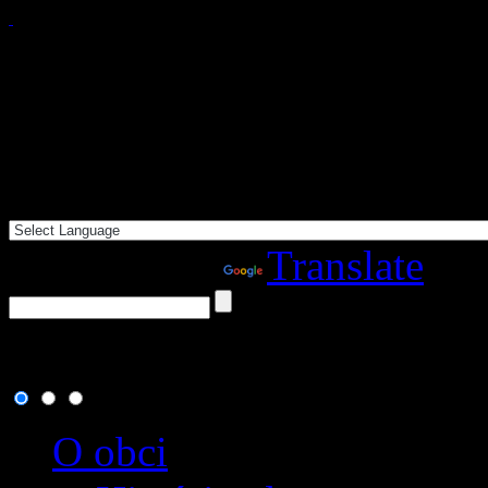
Powered by
Translate
7. august 2026
, dnes osla
O obci