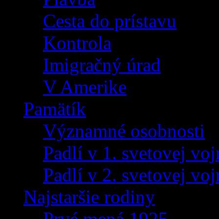
Cesta do prístavu
Kontrola
Imigračný úrad
V Amerike
Pamätík
Významné osobnosti
Padlí v 1. svetovej voj
Padlí v 2. svetovej voj
Najstaršie rodiny
Prvé mená 1925