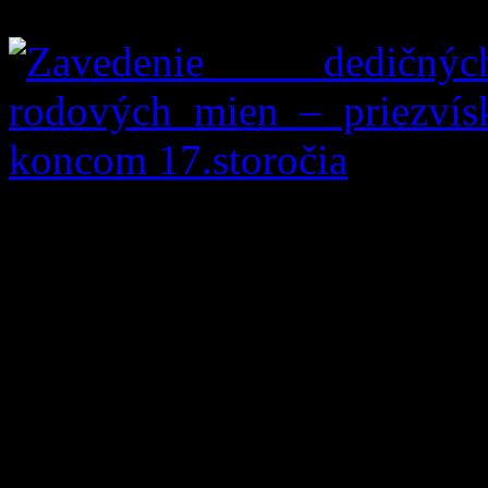
Najstaršie matriky.
Obyvatelia Hruštína nemali 
do r. 1787 fíliou lokčianskej
Farnosť v Hruštíne bola za
viesť od r. 1788. Najs
nezachovala, preto ako prí