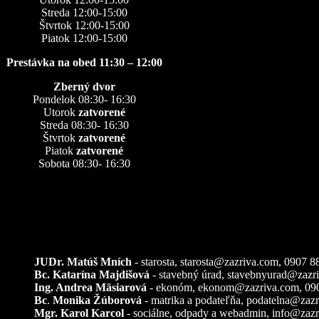
Streda 12:00-15:00
Štvrtok 12:00-15:00
Piatok 12:00-15:00
Prestávka na obed 11:30 – 12:00
Zberný dvor
Pondelok 08:30- 16:30
Utorok
zatvorené
Streda 08:30- 16:30
Štvrtok
zatvorené
Piatok
zatvorené
Sobota 08:30- 16:30
Kontakty
JUDr. Matúš Mních
- starosta, starosta@zazriva.com,
0907 8
Bc. Katarína Majdišová
- stavebný úrad,
stavebnyurad@zazr
Ing. Andrea Mäsiarová
- ekonóm,
ekonom@zazriva.com
, 09
Bc
.
Monika Žúborová
- matrika a podateľňa,
podatelna@zazr
Mgr. Karol Karcol
- sociálne, odpady a webadmin,
info@zazr