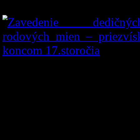
knihy pokrstených, birmova
Dôležitým krokom k z
Romanum
(Rituál rímsky
Pavla V. v roku 1614 a 
vykonávanie náboženských o
každom kostole viesť pä
pokrstených, birmo-vaných