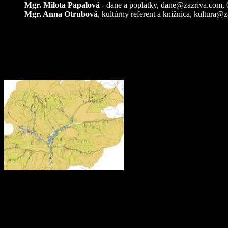
Mgr. Milota Papalová
- dane a poplatky,
dane@zazriva.com
,
Mgr. Anna Otrubová
, kultúrny referent a knižnica,
kultura@z
Pozemkové úpravy – k
Referendum 2026