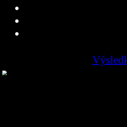
Dobrá
Je čo zlepšovať
Zlá
Výsledk
Loading ...
Vývoz odpadu