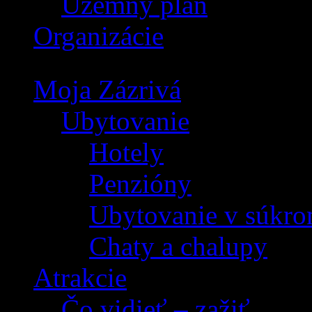
Územný plán
Organizácie
Moja Zázrivá
Ubytovanie
Hotely
Penzióny
Ubytovanie v súkro
Chaty a chalupy
Atrakcie
Čo vidieť – zažiť