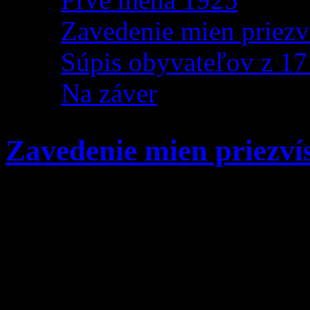
Zavedenie mien priezv
Súpis obyvateľov z 1
Na záver
Zavedenie mien priezví
Zavedenie dedičných rod
17.storočia
Zavedenie priezvisk úzko 
rímskokatolíckej cirkvi a