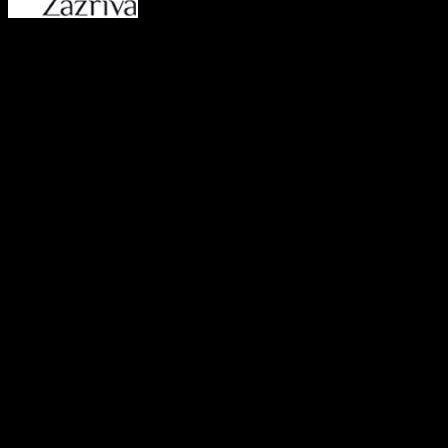
Oficiálna stránka obce Zázr
05 Zázrivá, IČO: 00315010
VÚB:SK45 0200 0000 0000
kontakt na prevádzkovateľ