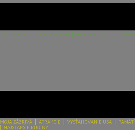
SAMOSPRÁVA
OBECNÝ ÚRAD
ÚRADNÁ TABUĽA
DOKU
MOJA ZÁZRIVÁ
ATRAKCIE
VYSŤAHOVANIE USA
PAMÄT
NAJSTARŠIE RODINY