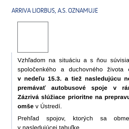
ARRIVA LIORBUS, A.S. OZNAMUJE
Vzhľadom na situáciu a s ňou súvis
spoločenkého a duchovného života 
v nedeľu 15.3. a tiež nasledujúcu n
premávať autobusové spoje v rá
Zázrivá slúžiace prioritne na prepra
omše
v Ústredí.
Prehľad spojov, ktorých sa obme
v nasledujúcej tabuľke.