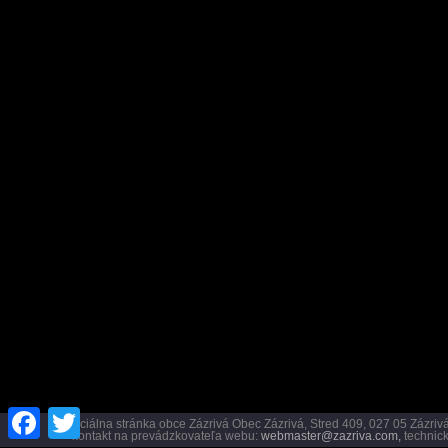
Facebook
Twitter
Oficiálna stránka obce Zázrivá Obec Zázrivá, Stred 409, 027 05 Záz
kontakt na prevádzkovateľa webu:
webmaster@zazriva.com,
technick