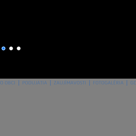
10. august 2026
, dnes os
O OBCI
PODUJATIA
ZAUJÍMAVOSTI
FOTOGALÉRIA
G