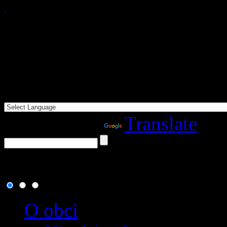
Powered by
Translate
8. august 2026
, dnes osla
O obci