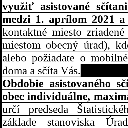
využiť asistované sčítan
medzi 1. aprílom 2021 a
kontaktné miesto zriaden
miestom obecný úrad), kde 
alebo požiadate o mobilnéh
doma a sčíta Vás.
Obdobie asistovaného sč
obec individuálne, maxim
určí predseda Štatistic
základe stanoviska Úra