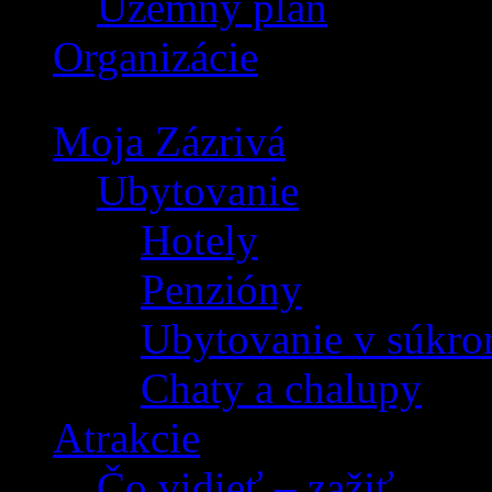
Územný plán
Organizácie
Moja Zázrivá
Ubytovanie
Hotely
Penzióny
Ubytovanie v súkro
Chaty a chalupy
Atrakcie
Čo vidieť – zažiť