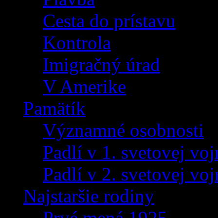
Cesta do prístavu
Kontrola
Imigračný úrad
V Amerike
Pamätík
Významné osobnosti
Padlí v 1. svetovej voj
Padlí v 2. svetovej voj
Najstaršie rodiny
Prvé mená 1925