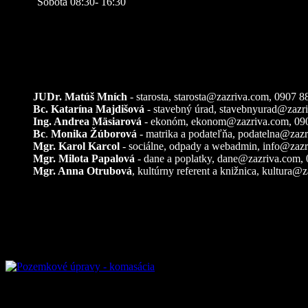
Sobota 08:30- 16:30
Kontakty
JUDr. Matúš Mních
- starosta, starosta@zazriva.com,
0907 8
Bc. Katarína Majdišová
- stavebný úrad,
stavebnyurad@zazr
Ing. Andrea Mäsiarová
- ekonóm,
ekonom@zazriva.com
, 09
Bc
.
Monika Žúborová
- matrika a podateľňa,
podatelna@zazr
Mgr. Karol Karcol
- sociálne, odpady a webadmin,
info@zazr
Mgr. Milota Papalová
- dane a poplatky,
dane@zazriva.com
,
Mgr. Anna Otrubová
, kultúrny referent a knižnica,
kultura@z
Pozemkové úpravy – k