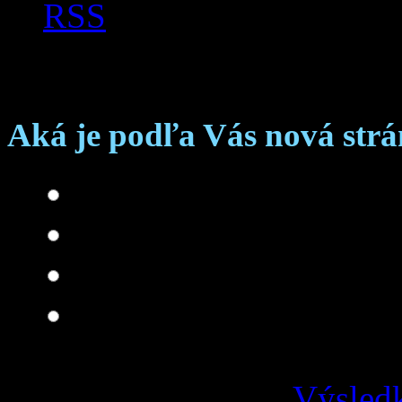
RSS
Anketa
Aká je podľa Vás nová str
Skvelá
Dobrá
Je čo zlepšovať
Zlá
Výsledk