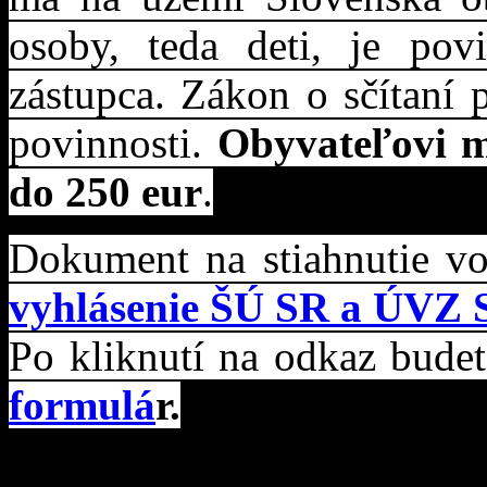
osoby, teda deti, je pov
zástupca. Zákon o sčítaní 
povinnosti.
Obyvateľovi m
do 250 eur
.
Dokument na stiahnutie 
vyhlásenie ŠÚ SR a ÚVZ 
Po kliknutí na odkaz bude
formulá
r.
Kontakt pre bližšie inform