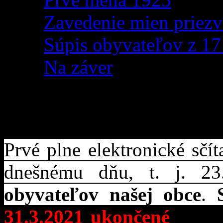
Zavedenie mien priezv
Súpis obyvateľov z 1
Na záver
SODB 2021- Informácia 
Prvé plne elektronické sčí
dnešnému dňu, t. j. 23
obyvateľov našej obce
.
31.3.2021 ukončené
a sčí