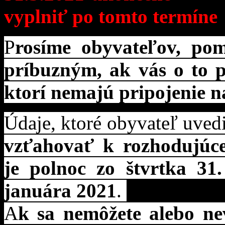
vyplniť po tomto termíne
.
P
rosíme obyvateľov, pom
príbuzným, ak vás o to p
ktorí nemajú pripojenie na
Údaje, ktoré obyvateľ uved
vzťahovať k rozhodujúc
je polnoc zo štvrtka 31
januára 2021
.
A
k sa nemôžete alebo ne