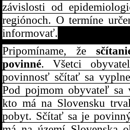
závislosti od epidemiolog
regiónoch. O termíne urč
informovať.
Pripomíname, že
sčíta
povinné
. Všetci obyvate
povinnosť sčítať sa vypl
Pod pojmom obyvateľ sa v
kto má na Slovensku trval
pobyt. Sčítať sa je povinn
má na území Slovenska ob