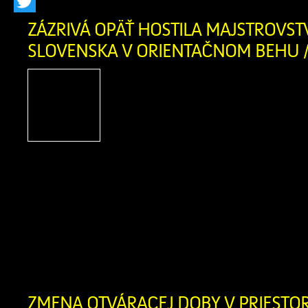
Facebook
Twitter
ZÁZRIVÁ OPÄŤ HOSTILA MAJSTROVST
SLOVENSKA V ORIENTAČNOM BEHU /
Po troch rokoch sa v naše
Zázrivá opäť uskutočn
športové podujatie – 
Slovenska v orientač
strednej trati a Majstrovstvá Slovensk
behu štafiet. Súťaže sa konali počas ví
mája 2026. V sobotu si pretekári z
individuálnych pretekoch na strednej tra
[…]
ZMENA OTVÁRACEJ DOBY V PRIEST