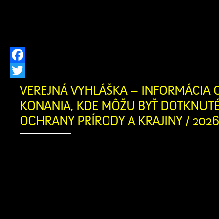
ktoré ponúka svoje služby aj pre ob
oravského regiónu. Zariadenie posky
pobytovú sociálnu […]
Facebook
Twitter
VEREJNÁ VYHLÁŠKA – INFORMÁCIA O
KONANIA, KDE MÔŽU BYŤ DOTKNUT
OCHRANY PRÍRODY A KRAJINY / 2026
Vec: Informácia o začatí
môžu byť dotknuté zá
prírody a krajiny Ob
na základe žiadosti žiada
Fedorová, trvale bytom Grúne 10, 027 