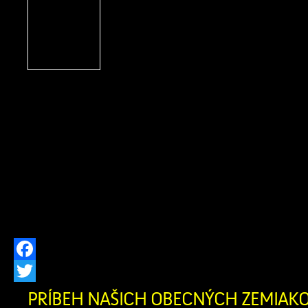
S hrdosťou vám oznamuj
obec Zázrivá bola úspešn
ekologickom projek
„Dovybavenie zberného 
Zázrivá“. Vďaka schválenému n
finančnému príspevku z Programu 
výške 212 022,04 € (pričom celko
výdavky projektu dosiahli 230 458,
potreby obce obstarali modernú komun
Do nášho technického […]
Facebook
Twitter
PRÍBEH NAŠICH OBECNÝCH ZEMIAK