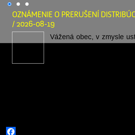
OZNÁMENIE O PRERUŠENÍ DISTRIBÚC
/ 2026-08-19
Vážená obec, v zmysle us
odsek 2 písm. t) zákona č
o energetike a o zmen
niektorých zákonov v pla
oznamujeme, že v termíne od: 19.08
do: 19.08.2026 15:30:00, bude v
prerušená distribúcia elektriny z dôv
prác na zariadeniach distribu
prevádzkovateľa distribučnej […]