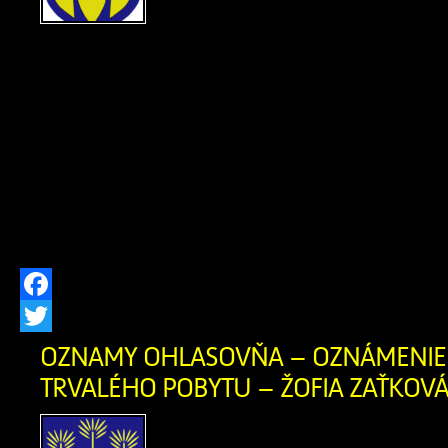
ods. 1 písm. f) zákona č. 2
hlásení pobytu občano
republiky a registri obyvateľov Slovens
znení neskorších predpisov, zrušil
občanovidňom 29.07.2026 Milan 
narodenia 30.12.1983 (meno, priez
narodenia občana, ktorému bol trvalý 
[…]
Facebook
Twitter
OZNAMY OHLASOVŇA – OZNÁMENIE 
TRVALÉHO POBYTU – ŽOFIA ZAŤKOVÁ 
OZNÁMENIE O ZRUŠEN