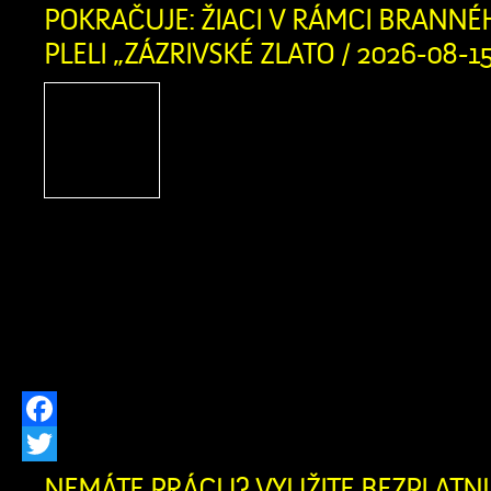
POKRAČUJE: ŽIACI V RÁMCI BRANNÉ
PLELI „ZÁZRIVSKÉ ZLATO / 2026-08-1
Čo si na jar zasadíš,
pozbieras! Týmto tradi
heslom sa dnes riadilo 75 
7. ročníka Základnej ško
školou v Zázrivej. V rámci brannéh
namiesto teórie pustili v spolupráci
(starosta Mních a p. Kitaš) do pocti
aktivity a na obecných […]
Facebook
Twitter
NEMÁTE PRÁCU? VYUŽITE BEZPLAT