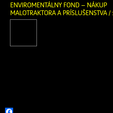
Twitter
ENVIROMENTÁLNY FOND – NÁKUP
MALOTRAKTORA A PRÍSLUŠENSTVA / 
Názov projektu: Nákup m
príslušenstva Názov pr
Zázrivá Výška poskytnute
723,00 EUR Rok poskytn
2024 Popis projektu: v rámci projektu
nákup malotraktora s mulčovač
závesom s príslušenstvom (mulčovací k
malotraktor, rozmetadlo, snežný 
projektu bolo vyriešiť problém so z
triedeného odpadu z úzkych uličiek v o