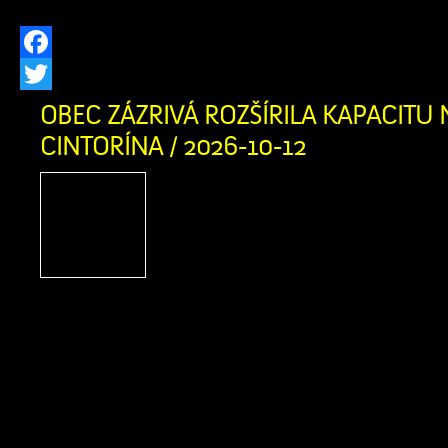
Facebook
Twitter
OBEC ZÁZRIVÁ ROZŠÍRILA KAPACITU
CINTORÍNA / 2026-10-12
V prvej fáze pribudlo prib
hrobovým miestam 
infraštruktúra Náš domov
prítomnosti a budúcnosti, 
tým, ktorí tu žili pred nami Obec Z
dokončila prvú fázu rozšírenia kapa
miest na novom cintoríne. Pre našich 
pripravili približne 150 nových hrobovýc