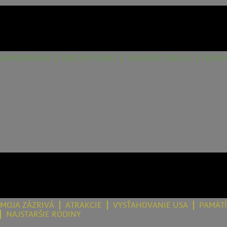
SAMOSPRÁVA
OBECNÝ ÚRAD
ÚRADNÁ TABUĽA
DOKU
MOJA ZÁZRIVÁ
ATRAKCIE
VYSŤAHOVANIE USA
PAMÄT
NAJSTARŠIE RODINY