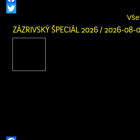
Facebook
Vše
Twitter
ZÁZRIVSKÝ ŠPECIÁL 2026 / 2026-08-
Zázrivský Špeciál 2026
adrenalínu, terénnych voz
zábavy na Pasekách
obyvateľov Zázrivej
motoristického športu a návštevníkov
obce srdečne zujeme na nadchádzaj
Špeciál 2026! Už v sobotu 8. augusta
augusta 2026 sa v Športovom areáli 
stretnú najlepšie terénne vozidlá a ich 