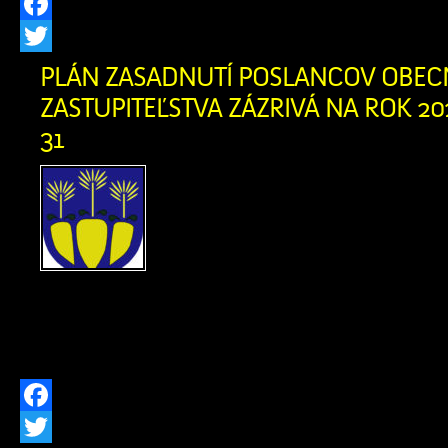
Facebook
Twitter
PLÁN ZASADNUTÍ POSLANCOV OBE
ZASTUPITEĽSTVA ZÁZRIVÁ NA ROK 202
31
Plán zasadnutí poslan
zastupiteľstva Zázrivá
Pracovné stretnutia pos
zastupiteľstvá 05. 03. 20
04. 06. 2026 18. 06. 2026 03. 09. 202
03. 12. 2026 17. 12. 2026
Facebook