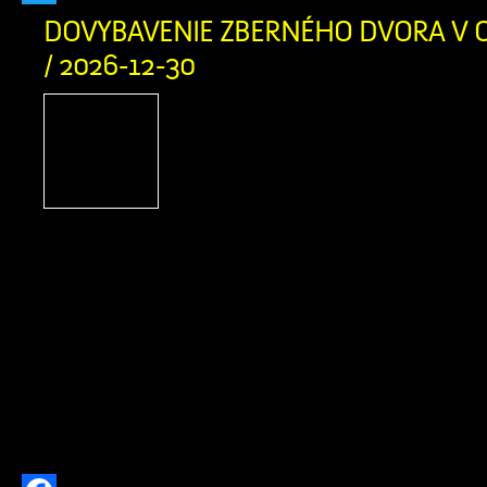
Twitter
DOVYBAVENIE ZBERNÉHO DVORA V O
/ 2026-12-30
PROJEKT Dovybavenie zb
v obci Zázrivá Názov pro
Slovensko 2021-2027 Mies
projektu: Obec Zázrivá T
aktivity projektu: od 5/2025 do 8/202
oprávnených výdavkov: 230 458,
spolufinancovania zo zdrojov EÚ a 
nenávratného finančného príspevku:
Výška spolufinancovania z vlast
prijímateľa: 18 436,70 € […]