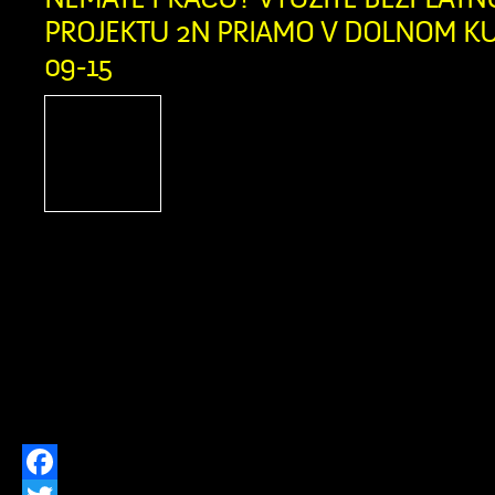
PROJEKTU 2N PRIAMO V DOLNOM KUB
09-15
Ak momentálne nie s
nepracujete a nie ste ev
úrade práce, dávame vám 
skvelú príležitosť, ako re
kariéru. Humanitárna organizácia A
spúšťa v našom okrese Projekt 2N, kto
na pomoc ľuďom pri hľadaní novýc
možností. Táto bezplatná pomoc j
všetkých ľudí vo […]