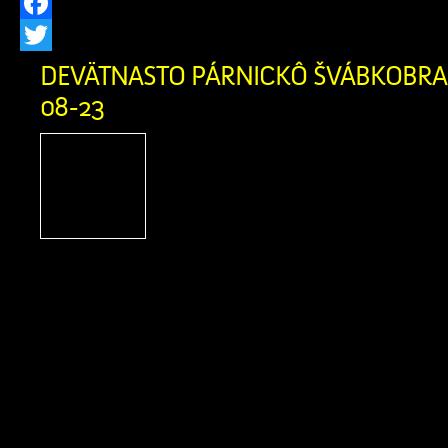
Facebook
Twitter
DEVÄTNASTO PÁRNICKÔ ŠVÁBKOBRAŇ
08-23
Podporte Zázrivcov na
Párnického Švábkobraňa
Párnica, Miestne kultúrn
Párnici a Žilinský samosp
srdečne pozývajú na tradičné podujati
Švábkobraňá, ktoré sa uskutoční počas
23. augusta 2026 v Športovom areáli v
vás bohatý kultúrny program, remes
špeciality. Sme nesmierne hrdí, […]