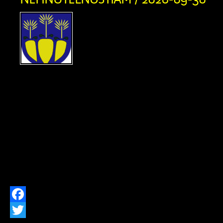
UZNESENIE Okresný súd
právnej veci navrhova
Žúborová, rod. Kloster
03.08.1946, s trvalým po
Stred 293, právne zastúpená: Mgr.
advokát, so sídlom Bratislava, Po
ďalších účastníkov: 1/ Viktória Ž
Matúšová, nar. 05.09.1952, s trv
Zázrivá, Stred 307 (dedička po Žofii M
Prachárovej, nar. 04.10.1919, […]
Facebook