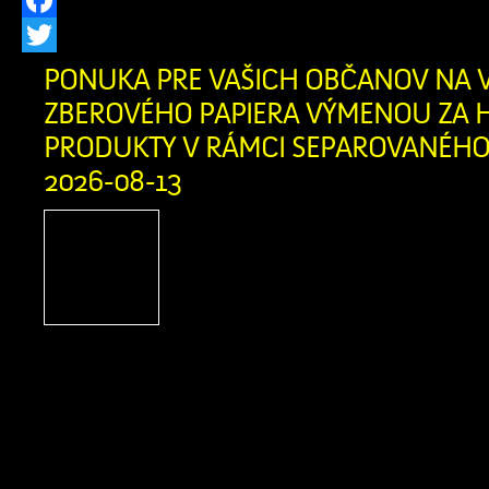
Facebook
Twitter
PONUKA PRE VAŠICH OBČANOV NA 
ZBEROVÉHO PAPIERA VÝMENOU ZA H
PRODUKTY V RÁMCI SEPAROVANÉHO 
2026-08-13
Firma Ľupčianka ,s.
pravidelný výkup papiera
bežný papier z domácnosti
noviny, kancelársky papi
letáky, knihy bez tvrdej väzby zviaza
v kartónovej krabici alebo igelitke
obsahovať kartón, lepenku, umelé hmot
a iné nečistoty. Výkupná cena: