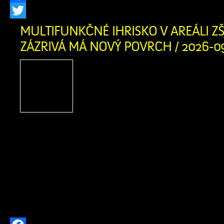
Facebook
Twitter
MULTIFUNKČNÉ IHRISKO V AREÁLI ZŠ
ZÁZRIVÁ MÁ NOVÝ POVRCH / 2026-0
Multifunkčné ihrisko v a
Zázrivá má nový povrch: 
našich detí a mládeže je pr
Investícia do zdravi
bezpečnosti našich detí! Obec Zázriv
kompletnú výmenu umelej trávy na 
ihrisku v areáli Základnej školy s ma
Zázrivá. Starý povrch, ktorý po rokoc
používania doslúžil, […]