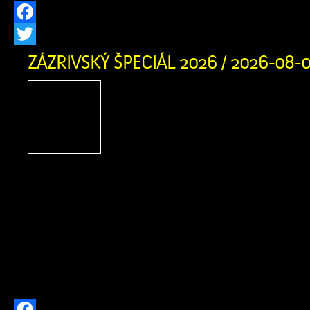
Facebook
Twitter
ZÁZRIVSKÝ ŠPECIÁL 2026 / 2026-08-
Zázrivský Špeciál 2026
adrenalínu, terénnych voz
zábavy na Pasekách
obyvateľov Zázrivej
motoristického športu a návštevníkov
obce srdečne zujeme na nadchádzaj
Špeciál 2026! Už v sobotu 8. augusta
augusta 2026 sa v Športovom areáli 
stretnú najlepšie terénne vozidlá a ich 