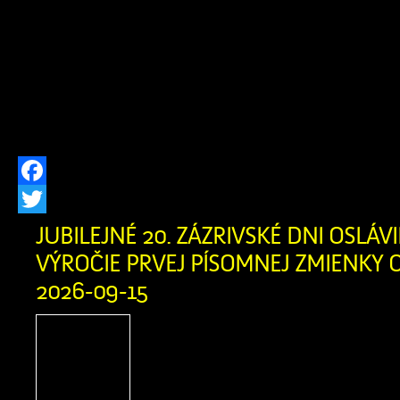
dňa 24.07.2026 o výrub drevín rastúc
parc. č. C-KN 2564/7 v k.ú. Zázrivá, 
že v prípade záujmu zúčastniť sa k
82 ods. 7 zákona č. 543/2002 Z.z. o o
[…]
Facebook
Twitter
JUBILEJNÉ 20. ZÁZRIVSKÉ DNI OSLÁVIL
VÝROČIE PRVEJ PÍSOMNEJ ZMIENKY O
2026-09-15
Zázrivské dni sú srdcom
spoločenského života v n
oslavou bohatých tradícií