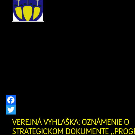
POBYTU Ohlasovňa poby
ods. 1 písm. f) zákona č. 2
hlásení pobytu občano
republiky a registri obyvateľov Slovens
znení neskorších predpisov, zrušil
občanovidňom 29.07.2026 Žofia Za
narodenia 07.04.1956 (meno, priez
narodenia občana, ktorému bol trvalý 
[…]
Facebook
Twitter
VEREJNÁ VYHLAŠKA: OZNÁMENIE O
STRATEGICKOM DOKUMENTE ,,PRO