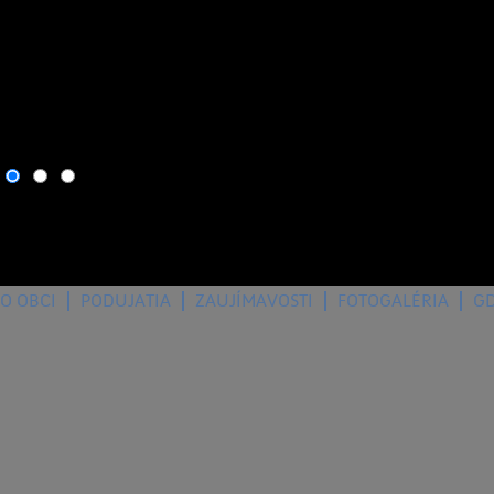
8. august 2026
, dnes osla
O OBCI
PODUJATIA
ZAUJÍMAVOSTI
FOTOGALÉRIA
G