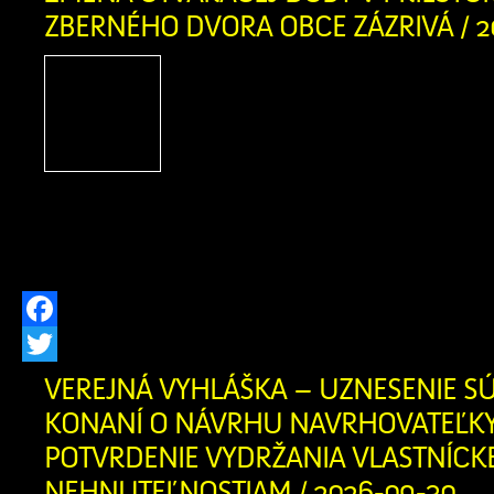
ZBERNÉHO DVORA OBCE ZÁZRIVÁ / 2
Obec Zázrivá oznamuje zm
doby v priestoroch Zbern
Zázrivá Zodpovedná oso
Kitaš – 0940 775 635 Otv
Pondelok 08:30 – 16:30 Str
16:30 Sobota 08:30 – 16:30
Facebook
Twitter
VEREJNÁ VYHLÁŠKA – UZNESENIE S
KONANÍ O NÁVRHU NAVRHOVATEĽK
POTVRDENIE VYDRŽANIA VLASTNÍCK
NEHNUTEĽNOSTIAM / 2026-09-30