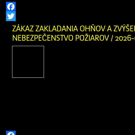
Facebook
Twitter
ZÁKAZ ZAKLADANIA OHŇOV A ZVÝŠE
NEBEZPEČENSTVO POŽIAROV / 2026-
Obyvatelia a návštevníci
obce, príroda v našom cho
Orave je v týchto dňoc
suchá. Okresné riaditeľst
záchranného zboru v Dolnom Kubíne 
vyhlásilo pre územie okresov Dolný Ku
Čas zvýšeného nebezpečenstva vzniku 
platí od 3. augusta 2026 od 12:00 hod. 