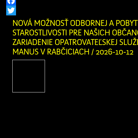
Facebook
Twitter
NOVÁ MOŽNOSŤ ODBORNEJ A POBYT
STAROSTLIVOSTI PRE NAŠICH OBČAN
ZARIADENIE OPATROVATEĽSKEJ SLUŽ
MANUS V RABČICIACH / 2026-10-12
Vážení obyvatelia Zázrivej,
našich blízkych, ktorí sa o
životnej či zdravotnej situác
rodinu tou najdôležitej
najcitlivejšou úlohou. Informujem
novootvorenom Zariadení opatrovat
(ZOS) SANATIO MANUS v susedných