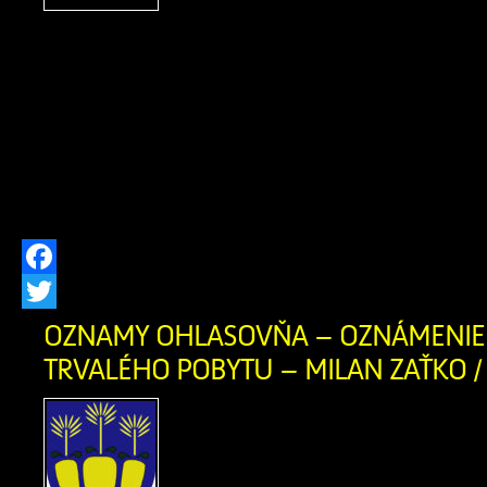
remesiel, neopakovateľn
folklóru a vylepšenej susedskej
Tohtoročný ročník bol však výnimočný
sme si jubilejné 20. výročie Zázrivskýc
významné 470. výročie od prvej píso
Zázrivej (1556 – 2026). V dňoch 24. […
Facebook
Twitter
OZNAMY OHLASOVŇA – OZNÁMENIE 
TRVALÉHO POBYTU – MILAN ZAŤKO / 
OZNÁMENIE O ZRUŠEN
POBYTU Ohlasovňa poby