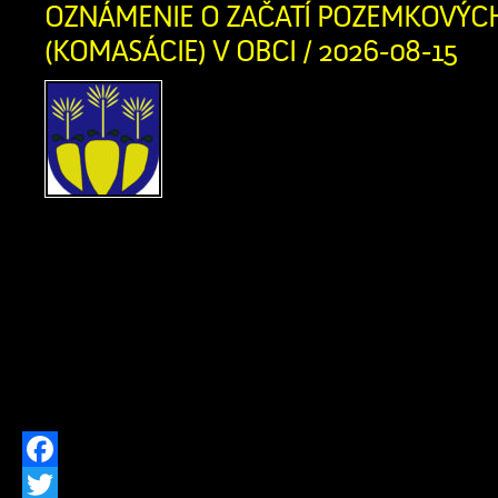
Twitter
OZNÁMENIE O ZAČATÍ POZEMKOVÝC
(KOMASÁCIE) V OBCI / 2026-08-15
Vážení občania, oznamuj
našej obci sa začína
úpravy (tzv. komasácia).
prebieha v súlade s uzne
č. 593/2019 zo dňa 04.12.2019 a je 
pozemkov bezplatný. V tejto súvisl
katastri obce pohybovať zvýšený počet
úlohou v tejto fáze je výhradne zamer
stavu pozemkov, čo slúži […]
Facebook