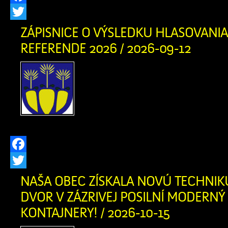
Facebook
Twitter
ZÁPISNICE O VÝSLEDKU HLASOVANIA
REFERENDE 2026 / 2026-09-12
Zápisnica o výsledku 
Referende 2026 okr. č. 1 
o výsledku hlasovania v 
okr. č. 2 v PDF
Facebook
Twitter
NAŠA OBEC ZÍSKALA NOVÚ TECHNIK
DVOR V ZÁZRIVEJ POSILNÍ MODERNÝ
KONTAJNERY! / 2026-10-15