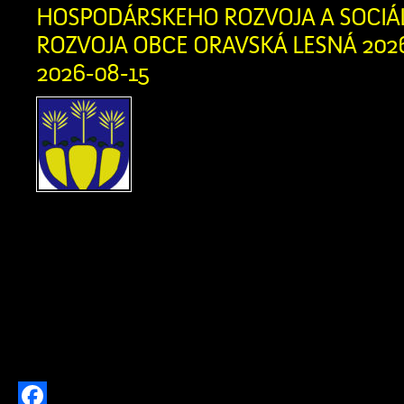
HOSPODÁRSKEHO ROZVOJA A SOCI
ROZVOJA OBCE ORAVSKÁ LESNÁ 2026 
2026-08-15
Obstarávateľ, Obec Or
Obecný úrad, Oravská Les
Oravská Lesná, IČO: 0031
dňa 13. 07. 2026 Okr
Námestovo, odboru starostlivosti o živ
podľa § 5 zákona č. 24/2006 Z. z. 
vplyvov na životné prostredie a o zm
niektorých zákonov v znení neskorš
(ďalej len […]