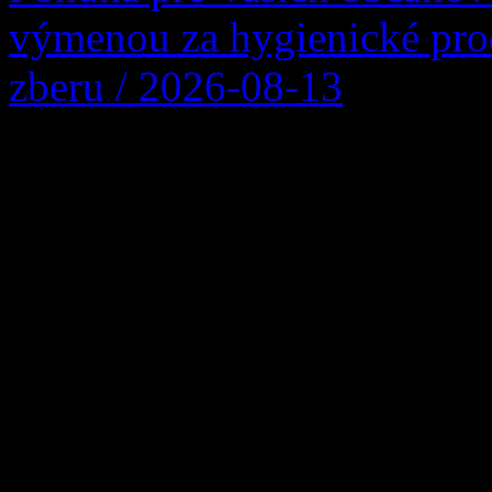
výmenou za hygienické pro
zberu / 2026-08-13
Firma Ľupčianka ,s.r.o. po
Vykupuje sa bežný papier z
noviny, kancelársky papier, 
väzby zviazaný špagátom ni
igelitke. Balíky nesmú obs
hmoty, kovové časti a i
[…]