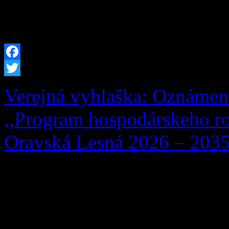
(meno, priezvisko a dátum 
trvalý pobyt zrušený) […]
Facebook
Twitter
Verejná vyhlaška: Oznámen
,,Program hospodárskeho ro
Oravská Lesná 2026 – 2035
Obstarávateľ, Obec Oravsk
Lesná 291, 029 57 Oravská
dňa 13. 07. 2026 Okresném