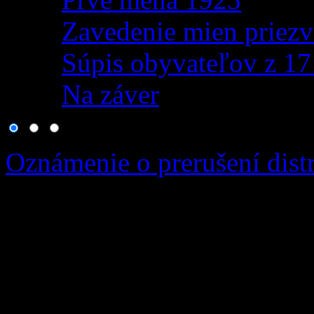
Zavedenie mien priezv
Súpis obyvateľov z 1
Na záver
Oznámenie o prerušení distr
Vážená obec, v zmysle usta
zákona č. 251/2012 Z.z. o e
niektorých zákonov v plat
termíne od: 19.08.2026 08: