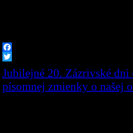
Grúne oznamuje, že v prípa
podľa § 82 ods. 7 zákona č.
[…]
Facebook
Twitter
Jubilejné 20. Zázrivské dni 
písomnej zmienky o našej o
Zázrivské dni sú srdcom ku
v našej obci. Sú oslavou bo