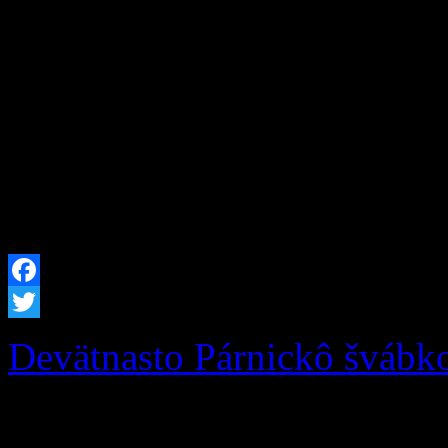
prioritou Investícia do zdr
detí! Obec Zázrivá zrealiz
trávy na multifunkčnom ihri
materskou školou Zázrivá. 
intenzívneho používania do
Facebook
Twitter
Devätnasto Párnickô švábk
Podporte Zázrivcov na 19.