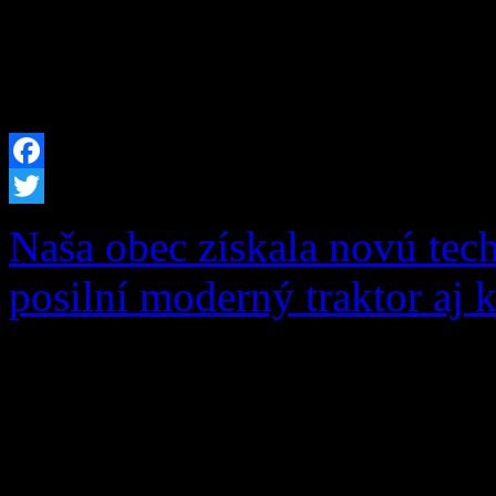
v PDF Zápisnica o výsledk
okr. č. 2 v PDF
Facebook
Twitter
Naša obec získala novú tec
posilní moderný traktor aj 
S hrdosťou vám oznamujeme
úspešná v dôležitom ekolo
„Dovybavenie zberného dvo