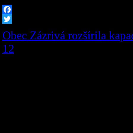
Facebook
Twitter
Obec Zázrivá rozšírila kapa
12
V prvej fáze pribudlo pri
miestam aj moderná infrašt
prítomnosti a budúcnosti, ale
pred nami Obec Zázrivá úsp
rozšírenia kapacity hrobový