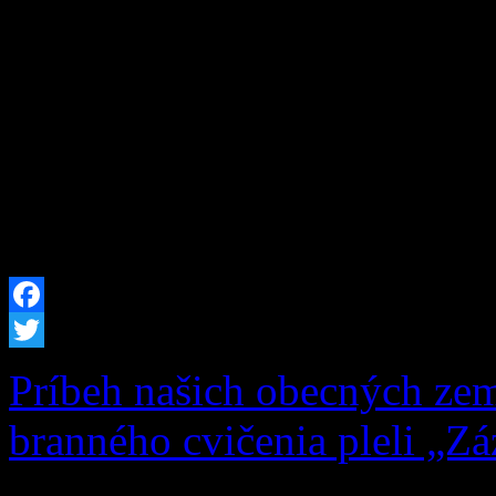
schválenému nenávratnému 
Programu Slovensko vo výš
celkové oprávnené výdavky 
sme pre potreby obce obst
techniku. Do nášho techni
Facebook
Twitter
Príbeh našich obecných zem
branného cvičenia pleli „Zá