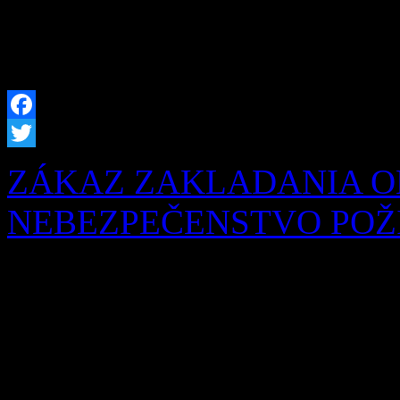
našich obyvateľov sme prip
hrobových miest, […]
Facebook
Twitter
ZÁKAZ ZAKLADANIA O
NEBEZPEČENSTVO POŽIA
Obyvatelia a návštevníci na
chotári i po celej Orave je
Okresné riaditeľstvo Hasič