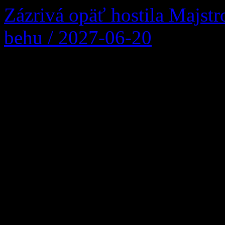
Twitter
Zázrivá opäť hostila Majst
behu / 2027-06-20
Po troch rokoch sa v našej 
uskutočnilo významné šport
Slovenska v orientačnom beh
Majstrovstvá Slovenska v o
sa konali počas víkendu 23.
pretekári zmerali sily v ind
trati, zatiaľ čo v […]