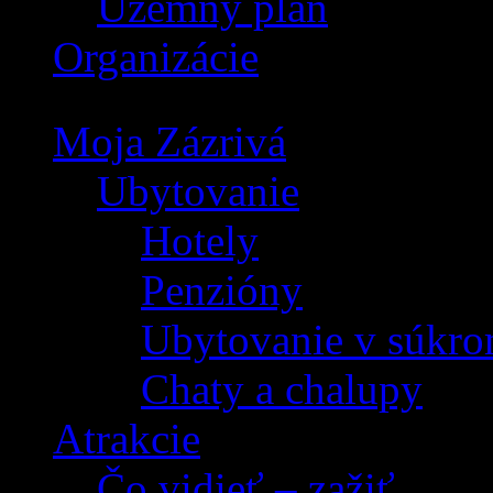
Územný plán
Organizácie
Moja Zázrivá
Ubytovanie
Hotely
Penzióny
Ubytovanie v súkro
Chaty a chalupy
Atrakcie
Čo vidieť – zažiť