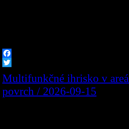
bude vo Vašej obci prerušen
plánovaných prác na zariade
prevádzkovateľa distribučn
Facebook
Twitter
Multifunkčné ihrisko v are
povrch / 2026-09-15
Multifunkčné ihrisko v are
povrch: Podpora športu naši