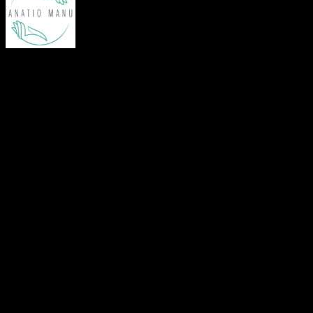
Vážení obyvatelia Zázrivej, 
ktorí sa ocitli v náročnej živ
pre každú rodinu tou najdôl
úlohou. Informujeme vás p
opatrovateľskej služby 
susedných Rabčiciach, ktoré
obyvateľov nášho oravského
celoročnú pobytovú sociál