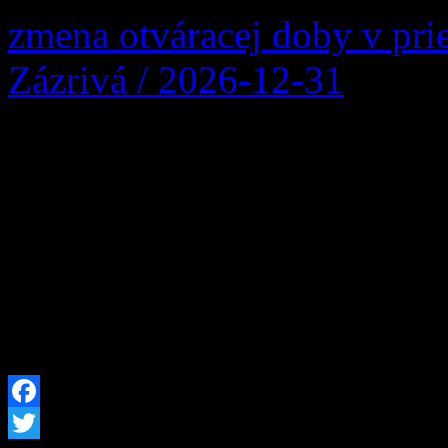
zmena otváracej doby v pri
Zázrivá / 2026-12-31
Obec Zázrivá oznamuje zmen
Zberného dvora obce Zázri
Kitaš – 0940 775 635 Ot
08:30 – 16:30 Streda
08:30 – 16:30
Facebook