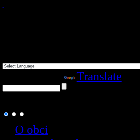
Powered by
Translate
8. august 2026
, dnes osla
O obci