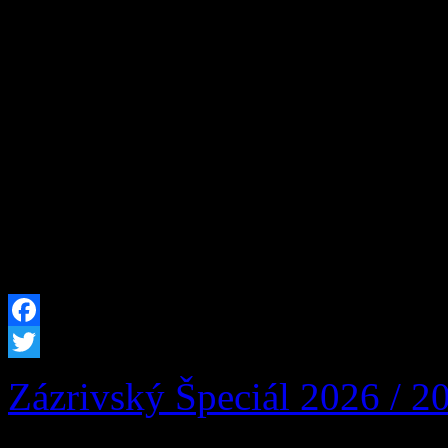
Susedná obec Párnica, Miest
Žilinský samosprávny kraj 
podujatie 19. Párnickô Šváb
počas víkendu 22. – 23. au
Párnici. Čaká vás bohatý ku
tradičné špeciality. Sme ne
Facebook
Twitter
Zázrivský Špeciál 2026 / 2