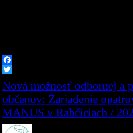
Dolnom Kubíne z tohto dôv
okresov Dolný Kubín a Tvr
nebezpečenstva vzniku požia
2026 od 12:00 hod. až do 
Facebook
Twitter
Nová možnosť odbornej a po
občanov: Zariadenie opatr
MANUS v Rabčiciach / 20