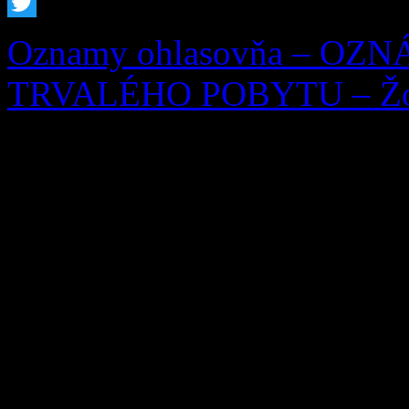
Facebook
Twitter
Oznamy ohlasovňa – OZ
TRVALÉHO POBYTU – Žofi
OZNÁMENIE O ZRUŠEN
Ohlasovňa pobytu podľa § 7 
253/1998 Z. z. o hlásení p
republiky a registri obyvat
neskorších predpisov, zruš
29.07.2026 Žofia Zaťková,