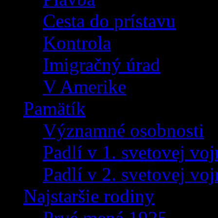
Cesta do prístavu
Kontrola
Imigračný úrad
V Amerike
Pamätík
Významné osobnosti
Padlí v 1. svetovej voj
Padlí v 2. svetovej voj
Najstaršie rodiny
Prvé mená 1925