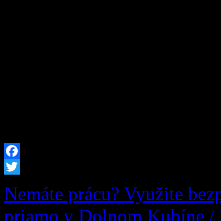
Čo si na jar zasadíš, to na
a múdrym heslom sa dnes ria
ročníka Základnej školy s m
rámci branného cvičenia sa n
spolupráci obcou Zázrivá (s
poctivej praktickej aktivit
Facebook
Twitter
Nemáte prácu? Využite bez
priamo v Dolnom Kubíne /