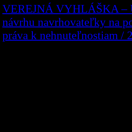
Twitter
VEREJNÁ VYHLÁŠKA – UZ
návrhu navrhovateľky na po
práva k nehnuteľnostiam / 
UZNESENIE Okresný súd N
navrhovateľky: Mária Žúbor
03.08.1946, s trvalým poby
zastúpená: Mgr. Matej Žúbo
Povoznícka 18 a ďalších úč
rod. Matúšová, nar. 05.09.