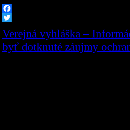
Facebook
Twitter
Verejná vyhláška – Informá
byť dotknuté záujmy ochran
Vec: Informácia o začatí k
záujmy ochrany prírody a k
žiadosti žiadateľa: Ing. An
10, 027 05 Zázrivá, zo dňa
rastúcich na pozemku parc.