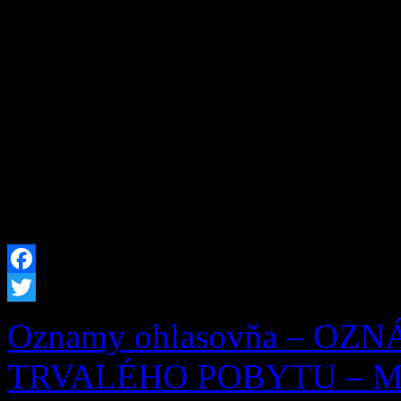
remesiel, neopakovateľného
susedskej súdržnosti. Tohto
výnimočný – pripomenuli sm
Zázrivských dní a zároveň 
písomnej zmienky o Zázrive
[…]
Facebook
Twitter
Oznamy ohlasovňa – OZ
TRVALÉHO POBYTU – Mila