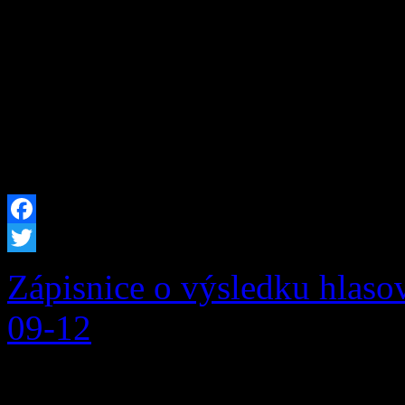
starostlivosti o životné pro
24/2006 Z. z. o posudzovaní
o zmene a doplnení niektor
predpisov (ďalej len […]
Facebook
Twitter
Zápisnice o výsledku hlaso
09-12
Zápisnica o výsledku hlasov