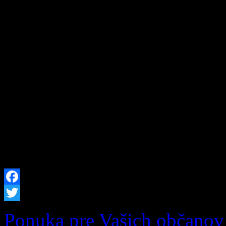
Zázrivský Špeciál 2026: Ví
vozidiel a dobrej zábavy n
Zázrivej, nadšencov motori
našej krásnej obce srdečne
Zázrivský Špeciál 2026! Už
9. augusta 2026 sa v Šport
stretnú najlepšie terénne vo
Facebook
Twitter
Ponuka pre Vašich občanov