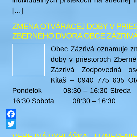
individuálnych pretekoch na strednej tra
[…]
ZMENA OTVÁRACEJ DOBY V PRI
ZBERNÉHO DVORA OBCE ZÁZRIVÁ /
Obec Zázrivá oznamuje zm
doby v priestoroch Zbern
Zázrivá Zodpovedná oso
Kitaš – 0940 775 635 Otv
Pondelok 08:30 – 16:30 Str
16:30 Sobota 08:30 – 16:30
Facebook
Twitter
VEREJNÁ VYHLÁŠKA – UZNESENIE