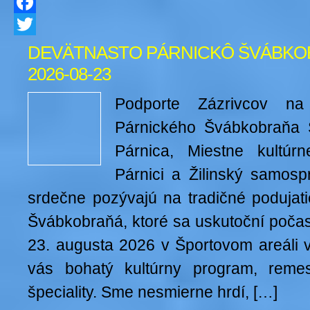
Facebook
Twitter
DEVÄTNASTO PÁRNICKÔ ŠVÁBKO
2026-08-23
Podporte Zázrivcov na
Párnického Švábkobraňa
Párnica, Miestne kultúrn
Párnici a Žilinský samosp
srdečne pozývajú na tradičné podujati
Švábkobraňá, ktoré sa uskutoční počas
23. augusta 2026 v Športovom areáli v
vás bohatý kultúrny program, remes
špeciality. Sme nesmierne hrdí, […]