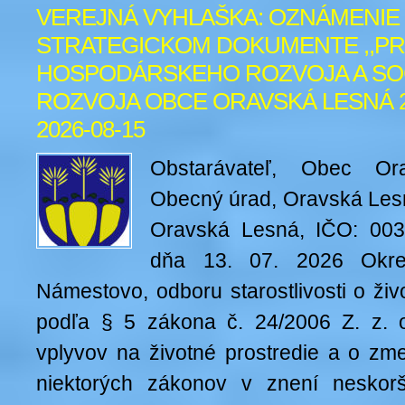
Twitter
VEREJNÁ VYHLAŠKA: OZNÁMENIE
STRATEGICKOM DOKUMENTE ,,P
HOSPODÁRSKEHO ROZVOJA A SO
ROZVOJA OBCE ORAVSKÁ LESNÁ 202
2026-08-15
Obstarávateľ, Obec Or
Obecný úrad, Oravská Les
Oravská Lesná, IČO: 0031
dňa 13. 07. 2026 Okr
Námestovo, odboru starostlivosti o živ
podľa § 5 zákona č. 24/2006 Z. z. 
vplyvov na životné prostredie a o zm
niektorých zákonov v znení neskorš