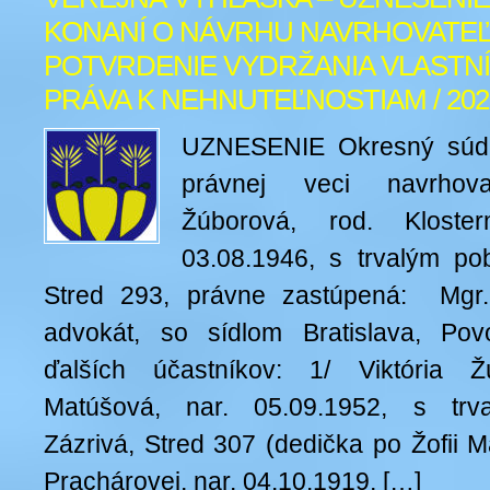
KONANÍ O NÁVRHU NAVRHOVATEĽ
POTVRDENIE VYDRŽANIA VLASTN
PRÁVA K NEHNUTEĽNOSTIAM / 2026
UZNESENIE Okresný súd
právnej veci navrhova
Žúborová, rod. Kloster
03.08.1946, s trvalým po
Stred 293, právne zastúpená: Mgr.
advokát, so sídlom Bratislava, Po
ďalších účastníkov: 1/ Viktória Ž
Matúšová, nar. 05.09.1952, s trv
Zázrivá, Stred 307 (dedička po Žofii M
Prachárovej, nar. 04.10.1919, […]