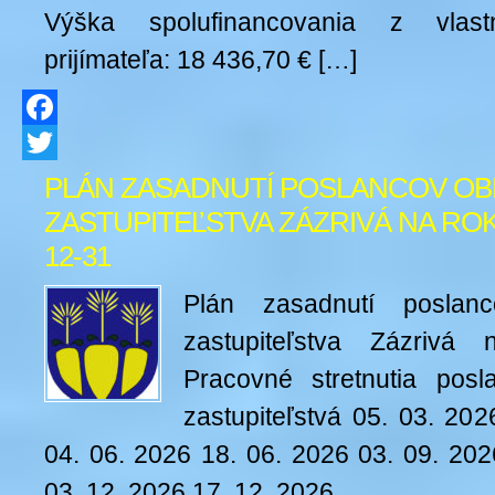
Výška spolufinancovania z vlast
prijímateľa: 18 436,70 € […]
Facebook
Twitter
PLÁN ZASADNUTÍ POSLANCOV O
ZASTUPITEĽSTVA ZÁZRIVÁ NA ROK 2
12-31
Plán zasadnutí poslan
zastupiteľstva Zázrivá
Pracovné stretnutia pos
zastupiteľstvá 05. 03. 20
04. 06. 2026 18. 06. 2026 03. 09. 202
03. 12. 2026 17. 12. 2026