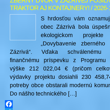
ZBERNÝ DVOR V ZÁZRIVEJ POSIL
TRAKTOR AJ KONTAJNERY! / 2026-
S hrdosťou vám oznamuj
obec Zázrivá bola úspešn
ekologickom projek
„Dovybavenie zberného 
Zázrivá“. Vďaka schválenému n
finančnému príspevku z Programu 
výške 212 022,04 € (pričom celko
výdavky projektu dosiahli 230 458,
potreby obce obstarali modernú komun
Do nášho technického […]