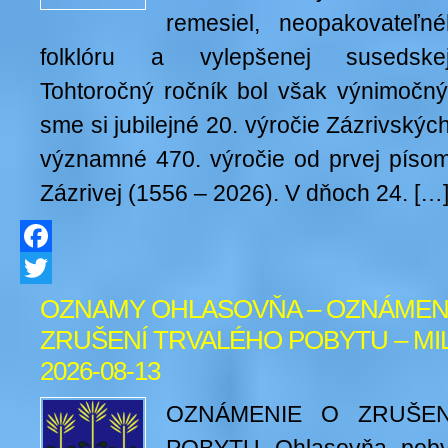
remesiel, neopakovateľn
folklóru a vylepšenej susedskej
Tohtoročný ročník bol však výnimočný
sme si jubilejné 20. výročie Zázrivskýc
významné 470. výročie od prvej píso
Zázrivej (1556 – 2026). V dňoch 24. […
Facebook
Twitter
OZNAMY OHLASOVŇA – OZNÁMEN
ZRUŠENÍ TRVALÉHO POBYTU – MIL
2026-08-13
OZNÁMENIE O ZRUŠEN