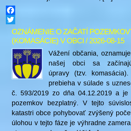
Facebook
Twitter
OZNÁMENIE O ZAČATÍ POZEMKOV
(KOMASÁCIE) V OBCI / 2026-08-15
Vážení občania, oznamuj
našej obci sa začína
úpravy (tzv. komasácia).
prebieha v súlade s uzne
č. 593/2019 zo dňa 04.12.2019 a je 
pozemkov bezplatný. V tejto súvisl
katastri obce pohybovať zvýšený počet
úlohou v tejto fáze je výhradne zamer