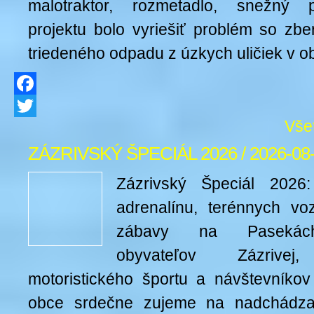
malotraktor, rozmetadlo, snežný 
projektu bolo vyriešiť problém so z
triedeného odpadu z úzkych uličiek v o
Facebook
Vše
Twitter
ZÁZRIVSKÝ ŠPECIÁL 2026 / 2026-08
Zázrivský Špeciál 2026
adrenalínu, terénnych voz
zábavy na Pasekách
obyvateľov Zázrivej
motoristického športu a návštevníkov
obce srdečne zujeme na nadchádzaj