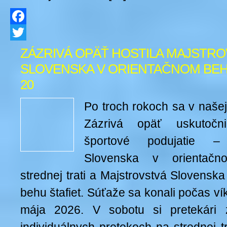
Facebook
Twitter
ZÁZRIVÁ OPÄŤ HOSTILA MAJSTR
SLOVENSKA V ORIENTAČNOM BEHU 
20
Po troch rokoch sa v naše
Zázrivá opäť uskutočn
športové podujatie – 
Slovenska v orientač
strednej trati a Majstrovstvá Slovensk
behu štafiet. Súťaže sa konali počas ví
mája 2026. V sobotu si pretekári z