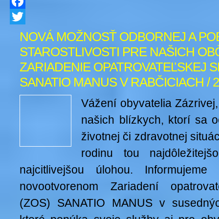
Facebook
Twitter
NOVÁ MOŽNOSŤ ODBORNEJ A PO
STAROSTLIVOSTI PRE NAŠICH OB
ZARIADENIE OPATROVATEĽSKEJ 
SANATIO MANUS V RABČICIACH / 2
Vážení obyvatelia Zázrivej,
našich blízkych, ktorí sa o
životnej či zdravotnej situác
rodinu tou najdôležitej
najcitlivejšou úlohou. Informujem
novootvorenom Zariadení opatrovat
(ZOS) SANATIO MANUS v susedných