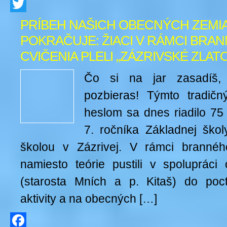
Facebook
Twitter
PRÍBEH NAŠICH OBECNÝCH ZEMI
POKRAČUJE: ŽIACI V RÁMCI BRA
CVIČENIA PLELI „ZÁZRIVSKÉ ZLATO 
Čo si na jar zasadíš,
pozbieras! Týmto tradi
heslom sa dnes riadilo 75 
7. ročníka Základnej ško
školou v Zázrivej. V rámci brannéh
namiesto teórie pustili v spolupráci
(starosta Mních a p. Kitaš) do pocti
aktivity a na obecných […]