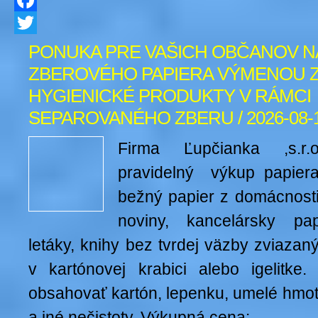
Facebook
Twitter
PONUKA PRE VAŠICH OBČANOV N
ZBEROVÉHO PAPIERA VÝMENOU 
HYGIENICKÉ PRODUKTY V RÁMCI
SEPAROVANÉHO ZBERU / 2026-08-
Firma Ľupčianka ,s.
pravidelný výkup papiera
bežný papier z domácnosti
noviny, kancelársky papi
letáky, knihy bez tvrdej väzby zviaza
v kartónovej krabici alebo igelitke
obsahovať kartón, lepenku, umelé hmot
a iné nečistoty. Výkupná cena: