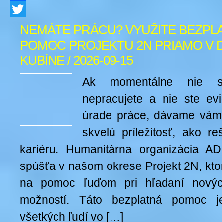
Facebook
Twitter
NEMÁTE PRÁCU? VYUŽITE BEZPL
POMOC PROJEKTU 2N PRIAMO V
KUBÍNE / 2026-09-15
Ak momentálne nie s
nepracujete a nie ste ev
úrade práce, dávame vám 
skvelú príležitosť, ako re
kariéru. Humanitárna organizácia A
spúšťa v našom okrese Projekt 2N, kto
na pomoc ľuďom pri hľadaní novýc
možností. Táto bezplatná pomoc j
všetkých ľudí vo […]