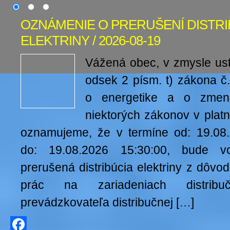
OZNÁMENIE O PRERUŠENÍ DISTRI
ELEKTRINY / 2026-08-19
Vážená obec, v zmysle us
odsek 2 písm. t) zákona č
o energetike a o zmen
niektorých zákonov v pla
oznamujeme, že v termíne od: 19.08
do: 19.08.2026 15:30:00, bude v
prerušená distribúcia elektriny z dôv
prác na zariadeniach distribu
prevádzkovateľa distribučnej […]