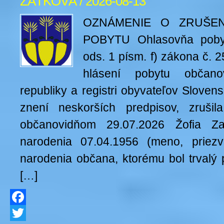
ZAŤKOVÁ / 2026-08-13
OZNÁMENIE O ZRUŠEN
POBYTU Ohlasovňa poby
ods. 1 písm. f) zákona č. 2
hlásení pobytu občano
republiky a registri obyvateľov Slovens
znení neskorších predpisov, zrušil
občanovidňom 29.07.2026 Žofia Za
narodenia 07.04.1956 (meno, priez
narodenia občana, ktorému bol trvalý 
[…]
Facebook