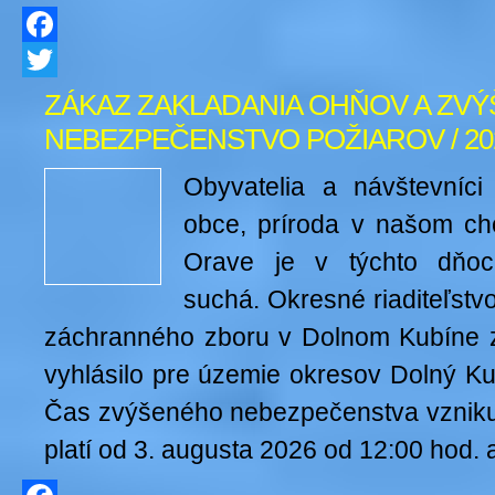
Facebook
Twitter
ZÁKAZ ZAKLADANIA OHŇOV A ZV
NEBEZPEČENSTVO POŽIAROV / 202
Obyvatelia a návštevníci
obce, príroda v našom cho
Orave je v týchto dňoc
suchá. Okresné riaditeľst
záchranného zboru v Dolnom Kubíne 
vyhlásilo pre územie okresov Dolný Ku
Čas zvýšeného nebezpečenstva vzniku 
platí od 3. augusta 2026 od 12:00 hod. 