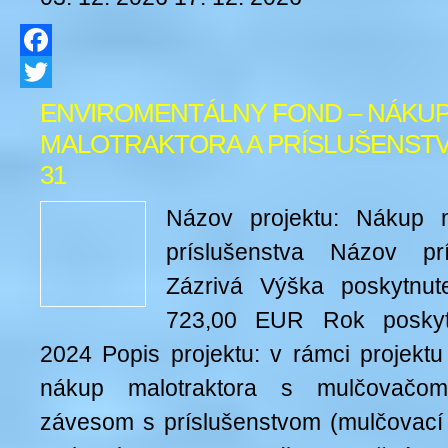
Facebook
Twitter
ENVIROMENTÁLNY FOND – NÁKU
MALOTRAKTORA A PRÍSLUŠENSTVA 
31
Názov projektu: Nákup m
príslušenstva Názov pr
Zázrivá Výška poskytnute
723,00 EUR Rok poskytn
2024 Popis projektu: v rámci projektu
nákup malotraktora s mulčovač
závesom s príslušenstvom (mulčovací k