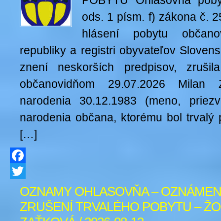
POBYTU Ohlasovňa poby
ods. 1 písm. f) zákona č. 2
hlásení pobytu občano
republiky a registri obyvateľov Slovens
znení neskorších predpisov, zrušil
občanovidňom 29.07.2026 Milan 
narodenia 30.12.1983 (meno, priez
narodenia občana, ktorému bol trvalý 
[…]
Facebook
Twitter
OZNAMY OHLASOVŇA – OZNÁMEN
ZRUŠENÍ TRVALÉHO POBYTU – ŽO