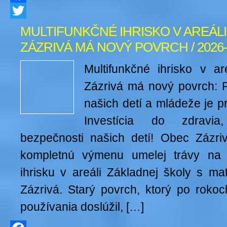
Facebook
Twitter
MULTIFUNKČNÉ IHRISKO V AREÁLI
ZÁZRIVÁ MÁ NOVÝ POVRCH / 2026-
Multifunkčné ihrisko v a
Zázrivá má nový povrch: 
našich detí a mládeže je pr
Investícia do zdravi
bezpečnosti našich detí! Obec Zázriv
kompletnú výmenu umelej trávy na 
ihrisku v areáli Základnej školy s ma
Zázrivá. Starý povrch, ktorý po rokoc
používania doslúžil, […]