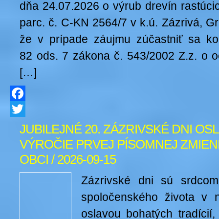
dňa 24.07.2026 o výrub drevín rastúc
parc. č. C-KN 2564/7 v k.ú. Zázrivá, 
že v prípade záujmu zúčastniť sa k
82 ods. 7 zákona č. 543/2002 Z.z. o o
[…]
Facebook
Twitter
JUBILEJNÉ 20. ZÁZRIVSKÉ DNI OSLÁ
VÝROČIE PRVEJ PÍSOMNEJ ZMIEN
OBCI / 2026-09-15
Zázrivské dni sú srdcom
spoločenského života v n
oslavou bohatých tradícií