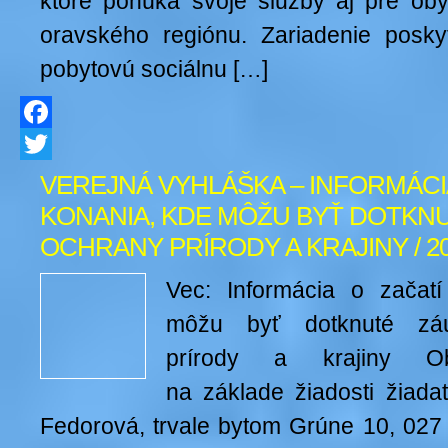
ktoré ponúka svoje služby aj pre ob
oravského regiónu. Zariadenie posky
pobytovú sociálnu […]
Facebook
Twitter
VEREJNÁ VYHLÁŠKA – INFORMÁCI
KONANIA, KDE MÔŽU BYŤ DOTKN
OCHRANY PRÍRODY A KRAJINY / 20
Vec: Informácia o začatí
môžu byť dotknuté zá
prírody a krajiny Ob
na základe žiadosti žiada
Fedorová, trvale bytom Grúne 10, 027 