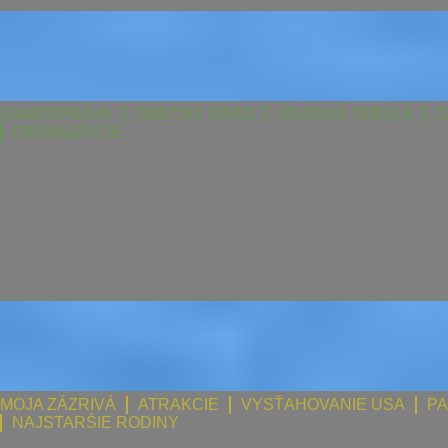
SAMOSPRÁVA
OBECNÝ ÚRAD
ÚRADNÁ TABUĽA
D
ORGANIZÁCIE
MOJA ZÁZRIVÁ
ATRAKCIE
VYSŤAHOVANIE USA
PA
NAJSTARŠIE RODINY