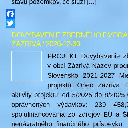
stavu pozemkov, čo slúži […]
Facebook
Twitter
DOVYBAVENIE ZBERNÉHO DVORA 
ZÁZRIVÁ / 2026-12-30
PROJEKT Dovybavenie zb
v obci Zázrivá Názov pro
Slovensko 2021-2027 Mies
projektu: Obec Zázrivá T
aktivity projektu: od 5/2025 do 8/202
oprávnených výdavkov: 230 458,
spolufinancovania zo zdrojov EÚ a 
nenávratného finančného príspevku: