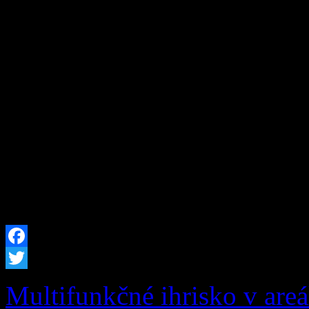
Vážená obec, v zmysle usta
zákona č. 251/2012 Z.z. o e
niektorých zákonov v plat
termíne od: 19.08.2026 08:
bude vo Vašej obci prerušen
plánovaných prác na zariade
prevádzkovateľa distribučn
Facebook
Twitter
Multifunkčné ihrisko v are