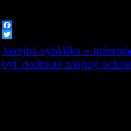
celoročnú pobytovú sociál
Facebook
Twitter
Verejná vyhláška – Informá
byť dotknuté záujmy ochran
Vec: Informácia o začatí k
záujmy ochrany prírody a k
žiadosti žiadateľa: Ing. An
10, 027 05 Zázrivá, zo dňa