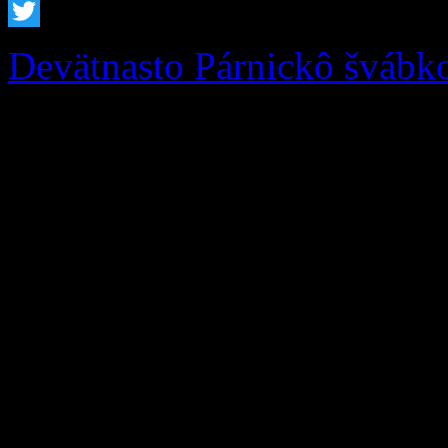
Facebook
Twitter
Devätnasto Párnickô švábk
Podporte Zázrivcov na 19.
Susedná obec Párnica, Miest
Žilinský samosprávny kraj 
podujatie 19. Párnickô Šváb
počas víkendu 22. – 23. au
Párnici. Čaká vás bohatý ku
tradičné špeciality. Sme ne