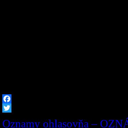
v našej obci. Sú oslavou bo
remesiel, neopakovateľného
susedskej súdržnosti. Tohto
výnimočný – pripomenuli sm
Zázrivských dní a zároveň 
písomnej zmienky o Zázrive
[…]
Facebook
Twitter
Oznamy ohlasovňa – OZ