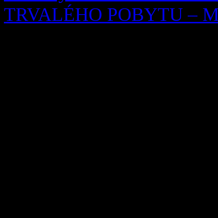
TRVALÉHO POBYTU – Mila
OZNÁMENIE O ZRUŠEN
Ohlasovňa pobytu podľa § 7 
253/1998 Z. z. o hlásení p
republiky a registri obyvat
neskorších predpisov, zruš
29.07.2026 Milan Zaťko, d
(meno, priezvisko a dátum 
trvalý pobyt zrušený) […]