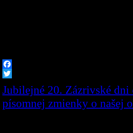
rastúcich na pozemku parc.
Grúne oznamuje, že v prípa
podľa § 82 ods. 7 zákona č.
[…]
Facebook
Twitter
Jubilejné 20. Zázrivské dni 
písomnej zmienky o našej o
Zázrivské dni sú srdcom ku