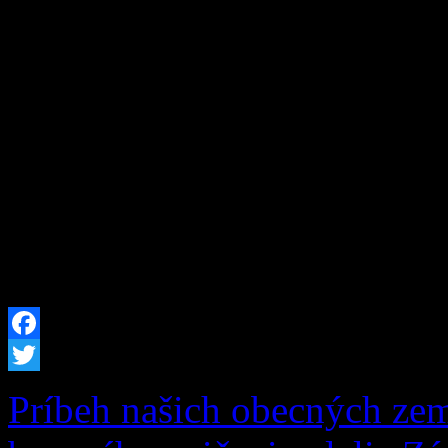
„Dovybavenie zberného dvo
schválenému nenávratnému 
Programu Slovensko vo výš
celkové oprávnené výdavky 
sme pre potreby obce obst
techniku. Do nášho techni
Facebook
Twitter
Príbeh našich obecných zem