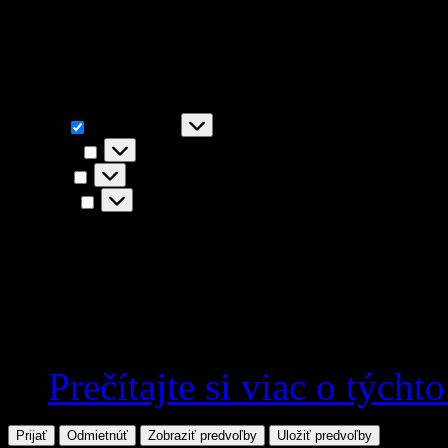
napr. funkčnosť stránky, You
akceptovaním súhlasíte s i
Funkčné
Funkčné
Vždy aktívny
Predvoľby
Predvoľby
Štatistiky
Štatistiky
Marketing
Marketing
Prečítajte si viac o týcht
Prijať
Odmietnúť
Zobraziť predvoľby
Uložiť predvoľby