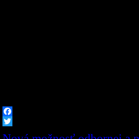
Obyvatelia a návštevníci na
chotári i po celej Orave je
Okresné riaditeľstvo Hasič
Dolnom Kubíne z tohto dôv
okresov Dolný Kubín a Tvr
nebezpečenstva vzniku požia
2026 od 12:00 hod. až do 
Facebook
Twitter
Nová možnosť odbornej a po