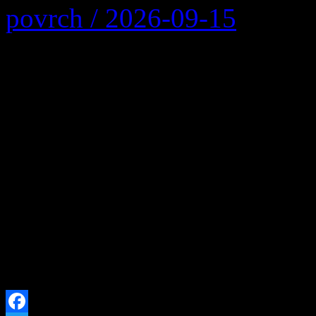
povrch / 2026-09-15
Multifunkčné ihrisko v are
povrch: Podpora športu naši
prioritou Investícia do zdr
detí! Obec Zázrivá zrealiz
trávy na multifunkčnom ihri
materskou školou Zázrivá. 
intenzívneho používania do