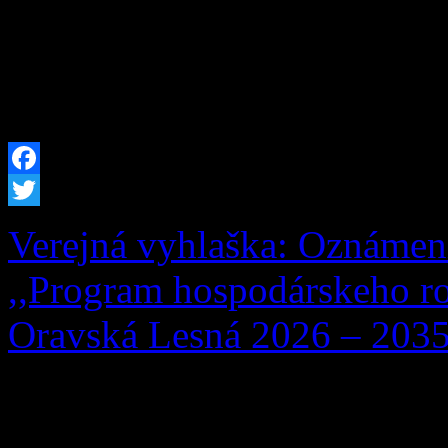
29.07.2026 Žofia Zaťková,
(meno, priezvisko a dátum 
trvalý pobyt zrušený) […]
Facebook
Twitter
Verejná vyhlaška: Oznámen
,,Program hospodárskeho ro
Oravská Lesná 2026 – 2035
Obstarávateľ, Obec Oravsk