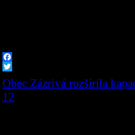
igelitke. Balíky nesmú obs
hmoty, kovové časti a i
[…]
Facebook
Twitter
Obec Zázrivá rozšírila kapa
12
V prvej fáze pribudlo pri
miestam aj moderná infrašt