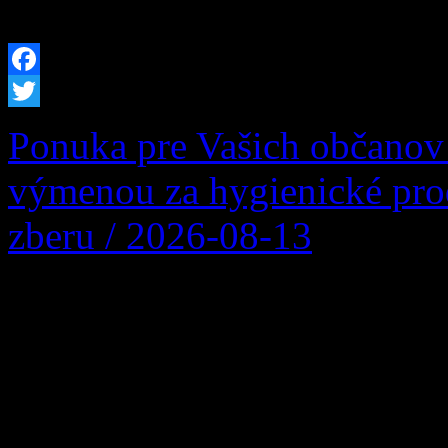
stretnú najlepšie terénne vo
Facebook
Twitter
Ponuka pre Vašich občanov
výmenou za hygienické pro
zberu / 2026-08-13
Firma Ľupčianka ,s.r.o. po
Vykupuje sa bežný papier z
noviny, kancelársky papier, 
väzby zviazaný špagátom ni