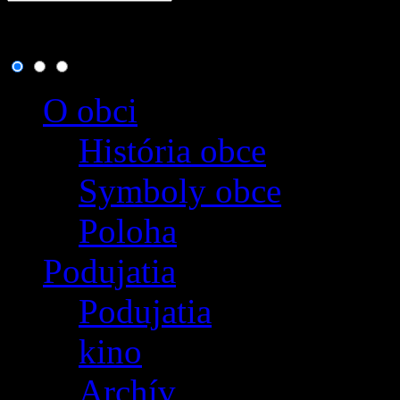
8. august 2026
, dnes osla
O obci
História obce
Symboly obce
Poloha
Podujatia
Podujatia
kino
Archív