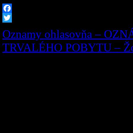
Facebook
Twitter
Oznamy ohlasovňa – OZ
TRVALÉHO POBYTU – Žofi
OZNÁMENIE O ZRUŠEN
Ohlasovňa pobytu podľa § 7 
253/1998 Z. z. o hlásení p
republiky a registri obyvat
neskorších predpisov, zruš