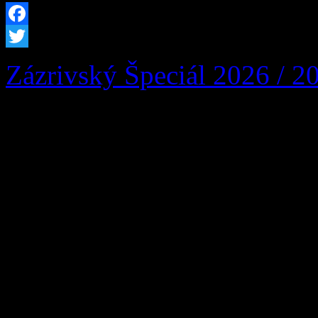
Facebook
Twitter
Zázrivský Špeciál 2026 / 2
Zázrivský Špeciál 2026: Ví
vozidiel a dobrej zábavy n
Zázrivej, nadšencov motori
našej krásnej obce srdečne
Zázrivský Špeciál 2026! Už
9. augusta 2026 sa v Šport