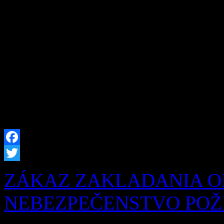
prítomnosti a budúcnosti, ale
pred nami Obec Zázrivá úsp
rozšírenia kapacity hrobový
našich obyvateľov sme prip
hrobových miest, […]
Facebook
Twitter
ZÁKAZ ZAKLADANIA O
NEBEZPEČENSTVO POŽIA