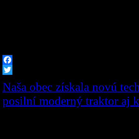
Zápisnica o výsledku hlasov
v PDF Zápisnica o výsledk
okr. č. 2 v PDF
Facebook
Twitter
Naša obec získala novú tec
posilní moderný traktor aj 
S hrdosťou vám oznamujeme
úspešná v dôležitom ekolo