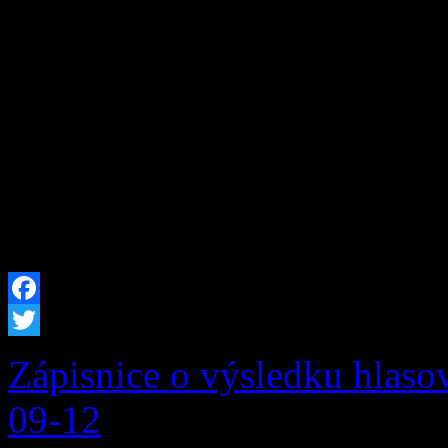
Lesná 291, 029 57 Oravská
dňa 13. 07. 2026 Okresném
starostlivosti o životné pro
24/2006 Z. z. o posudzovaní
o zmene a doplnení niektor
predpisov (ďalej len […]
Facebook
Twitter
Zápisnice o výsledku hlaso
09-12