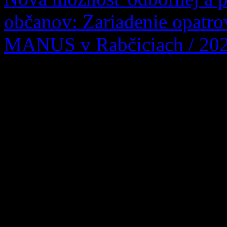
občanov: Zariadenie opatr
MANUS v Rabčiciach / 20
Vážení obyvatelia Zázrivej, 
ktorí sa ocitli v náročnej živ
pre každú rodinu tou najdôl
úlohou. Informujeme vás p
opatrovateľskej služby 
susedných Rabčiciach, ktoré
obyvateľov nášho oravského