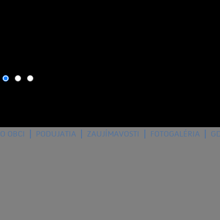
6. august 2026
, dnes osla
O OBCI
PODUJATIA
ZAUJÍMAVOSTI
FOTOGALÉRIA
G