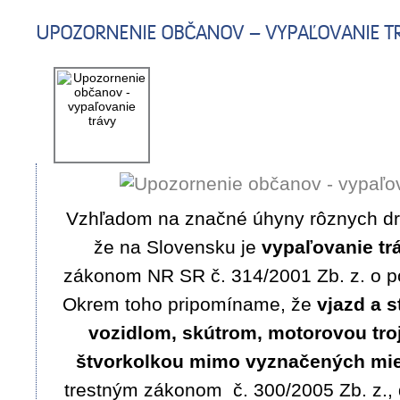
UPOZORNENIE OBČANOV – VYPAĽOVANIE T
Vzhľadom na značné úhyny rôznych dr
že na Slovensku je
vypaľovanie tr
zákonom NR SR č. 314/2001 Zb. z. o po
Okrem toho pripomíname, že
vjazd a 
vozidlom, skútrom, motorovou tro
štvorkolkou mimo vyznačených mie
trestným zákonom č. 300/2005 Zb. z., 