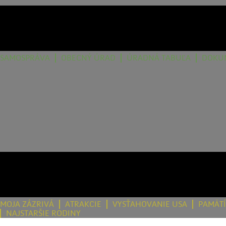
SAMOSPRÁVA
OBECNÝ ÚRAD
ÚRADNÁ TABUĽA
DOKU
MOJA ZÁZRIVÁ
ATRAKCIE
VYSŤAHOVANIE USA
PAMÄT
NAJSTARŠIE RODINY