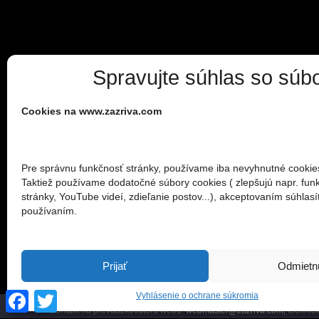
Spravujte súhlas so súb
Cookies na www.zazriva.com
Pre správnu funkčnosť stránky, používame iba nevyhnutné cookie
Taktiež používame dodatočné súbory cookies ( zlepšujú napr. fun
stránky, YouTube videí, zdieľanie postov...), akceptovaním súhlasít
používaním.
Prijať
Odmietn
Facebook
Twitter
Vyhlásenie o ochrane súkromia
Oficiálna stránka obce Zázrivá Obec Zázrivá, Stred 409, 027 05 Záz
kontakt na prevádzkovateľa webu:
webmaster@zazriva.com,
technick