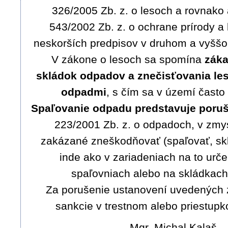
326/2005 Zb. z. o lesoch a rovnako
543/2002 Zb. z. o ochrane prírody a 
neskorších predpisov v druhom a vyššo
V zákone o lesoch sa spomína
záka
skládok odpadov a znečisťovania l
odpadmi
, s čím sa v území často
Spaľovanie odpadu predstavuje poru
223/2001 Zb. z. o odpadoch, v zmys
zakázané zneškodňovať (spaľovať, sk
inde ako v zariadeniach na to urče
spaľovniach alebo na skládkac
Za porušenie ustanovení uvedených 
sankcie v trestnom alebo priestup
Mgr. Michal Kalaš