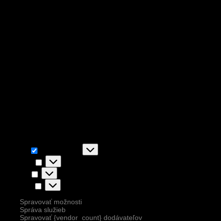
Cookies na www.zazriva.com
Pre správnu funkčnosť stránky, používame iba nevyhnutné cookies súb
Taktiež používame dodatočné súbory cookies ( zlepšujú napr. funkčnosť
Funkčné
Funkčné
Vždy aktívny
Predvoľby
Predvoľby
Štatistiky
Štatistiky
Marketing
Marketing
Spravovať možnosti
Správa služieb
Spravovať {vendor_count} dodávateľov