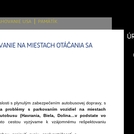
AHOVANIE USA
PAMÄTÍK
Ú
ANIE NA MIESTACH OTÁČANIA SA
losti s plynulým zabezpečením autobusovej dopravy, s
a problémy s parkovaním vozidiel na miestach
utobusu (Havrania, Biela, Dolina…v podstate vo
uto cestou vyzývame k vzájomnému rešpektovaniu