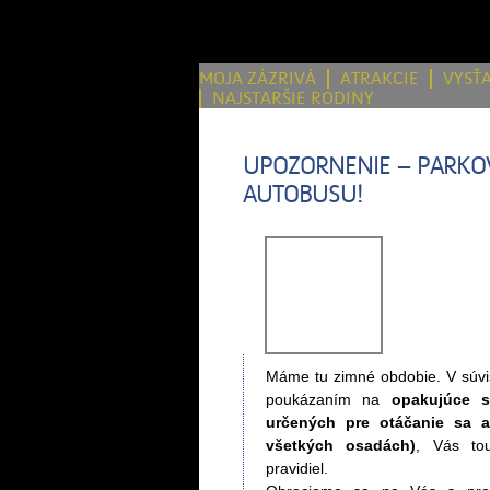
MOJA ZÁZRIVÁ
ATRAKCIE
VYSŤ
NAJSTARŠIE RODINY
UPOZORNENIE – PARKOV
AUTOBUSU!
Máme tu zimné obdobie. V súvis
poukázaním na
opakujúce s
určených pre otáčanie sa a
všetkých osadách)
, Vás to
pravidiel.