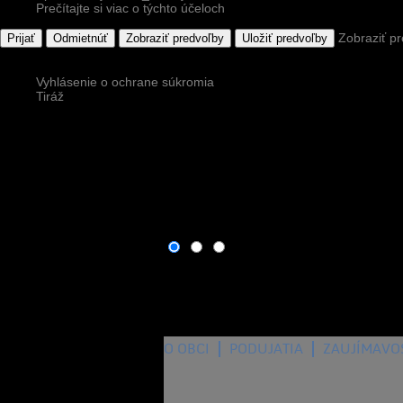
Prečítajte si viac o týchto účeloch
Zobraziť p
Prijať
Odmietnúť
Zobraziť predvoľby
Uložiť predvoľby
Vyhlásenie o ochrane súkromia
Tiráž
O OBCI
PODUJATIA
ZAUJÍMAVO