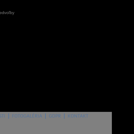
redvoľby
7. august 2026
, dnes oslavuje meniny:
, zajtra:
STI
FOTOGALÉRIA
GDPR
KONTAKT