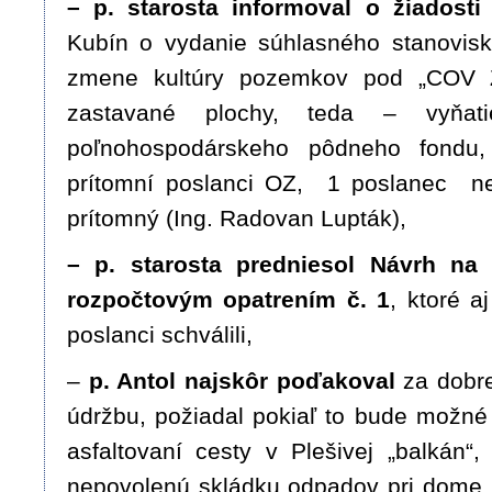
– p. starosta informoval o žiadosti
Kubín o vydanie súhlasného stanovisk
zmene kultúry pozemkov pod „COV Z
zastavané plochy, teda – vyňa
poľnohospodárskeho pôdneho fondu,
prítomní poslanci OZ, 1 poslanec ne
prítomný (Ing. Radovan Lupták),
– p. starosta predniesol Návrh na
rozpočtovým opatrením č. 1
, ktoré a
poslanci schválili,
–
p. Antol najskôr poďakoval
za dobre
údržbu, požiadal pokiaľ to bude možné
asfaltovaní cesty v Plešivej „balkán“,
nepovolenú skládku odpadov pri dome 