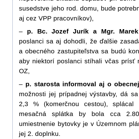
susedstve jeho rod. domu, bude potrebné 
aj cez VPP pracovníkov),
–
p. Bc. Jozef Jurík a Mgr. Marek 
poslanci sa aj dohodli, že ďalšie zasa
a obecného zastupiteľstva sa budú kon
aby niektorí poslanci stíhali včas prís
OZ,
–
p. starosta informoval aj o obecne
možnosti jej prípadnej výstavby, dá s
2,3 % (komerčnou cestou), splácal
mesačná splátka by bola cca 2.80
umiestnenie bytovky je v Územnom plá
jej 2. doplnku.