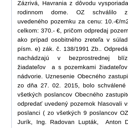
Zázrivá, Havrania z dôvodu vysporiad
rodinnom dome. OZ schválilo z
uvedeného pozemku za cenu: 10.-€/m2 
celkom: 370.- €, pričom odpredaj poze
ako prípad osobitného zreteľa v súla
písm. e) zák. č. 138/1991 Zb.. Odpre
nachádzajú v bezprostrednej blí
žiadateľov a s pozemkami žiadateľov 
nádvorie. Uznesenie Obecného zastupit
zo dňa 27. 02. 2015, bolo schválené 
všetkých poslancov Obecného zastupit
odpredať uvedený pozemok hlasovali v
poslanci ( zo všetkých 9 poslancov OZ 
Jurík, Ing. Radovan Lupták, Anton 