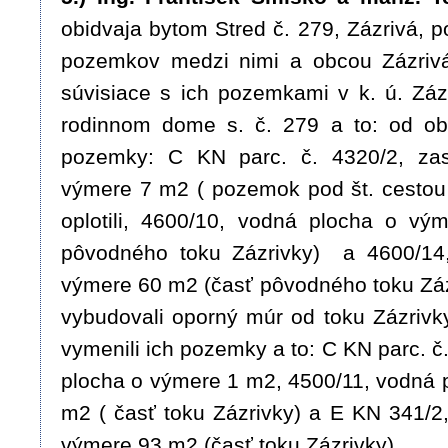
obidvaja bytom Stred č. 279, Zázrivá, 
pozemkov medzi nimi a obcou Zázriv
súvisiace s ich pozemkami v k. ú. Zázr
rodinnom dome s. č. 279 a to: od ob
pozemky: C KN parc. č. 4320/2, za
výmere 7 m2 ( pozemok pod št. cestou II
oplotili, 4600/10, vodná plocha o vý
pôvodného toku Zázrivky) a 4600/14
výmere 60 m2 (časť pôvodného toku Zázr
vybudovali oporný múr od toku Zázrivky
vymenili ich pozemky a to: C KN parc. č
plocha o výmere 1 m2, 4500/11, vodná 
m2 ( časť toku Zázrivky) a E KN 341/2,
výmere 93 m2 (časť toku Zázrivky).