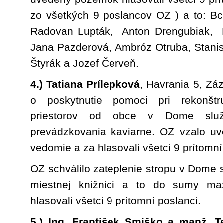
zo všetkých 9 poslancov OZ ) a to: Bc.
Radovan Lupták, Anton Drengubiak, M
Jana Pazderová, Ambróz Otruba, Stanis
Štyrák a Jozef Červeň.
4.) Tatiana Prílepková
, Havrania 5, Zá
o poskytnutie pomoci pri rekonštru
priestorov od obce v Dome slu
prevádzkovania kaviarne. OZ vzalo uv
vedomie a za hlasovali všetci 9 prítomní
OZ schválilo zateplenie stropu v Dome s
miestnej knižnici a to do sumy ma
hlasovali všetci 9 prítomní poslanci.
5.) Ing. František Smiško a manž. 