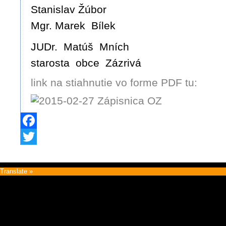
Stanislav Žúbor
Mgr. Marek Bílek
JUDr. Matúš Mních
starosta obce Zázrivá
link na stiahnutie vo forme PDF tu:
Facebook
Twitter
Translate »