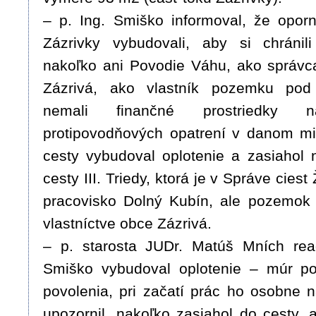
– p. Ing. Smiško informoval, že opor
Zázrivky vybudovali, aby si chránil
nakoľko ani Povodie Váhu, ako správc
Zázrivá, ako vlastník pozemku pod
nemali finančné prostriedky n
protipovodňových opatrení v danom mi
cesty vybudoval oplotenie a zasiahol 
cesty III. Triedy, ktorá je v Správe ciest
pracovisko Dolný Kubín, ale pozemok 
vlastníctve obce Zázrivá.
– p. starosta JUDr. Matúš Mních reag
Smiško vybudoval oplotenie – múr pop
povolenia, pri začatí prác ho osobne n
upozornil, nakoľko zasiahol do cesty, 