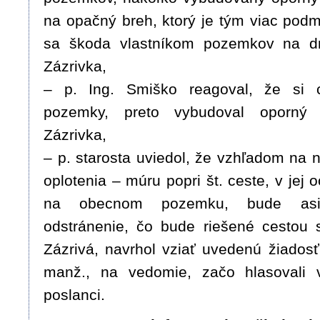
na opačný breh, ktorý je tým viac pod
sa škoda vlastníkom pozemkov na dr
Zázrivka,
– p. Ing. Smiško reagoval, že si c
pozemky, preto vybudoval oporný
Zázrivka,
– p. starosta uviedol, že vzhľadom na 
oplotenia – múru popri št. ceste, v je
na obecnom pozemku, bude asi 
odstránenie, čo bude riešené cestou 
Zázrivá, navrhol vziať uvedenú žiadosť
manž., na vedomie, začo hlasovali v
poslanci.