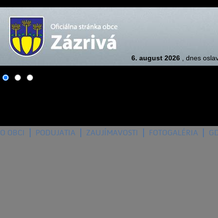
6. august 2026
, dnes osla
O OBCI
PODUJATIA
ZAUJÍMAVOSTI
FOTOGALÉRIA
G