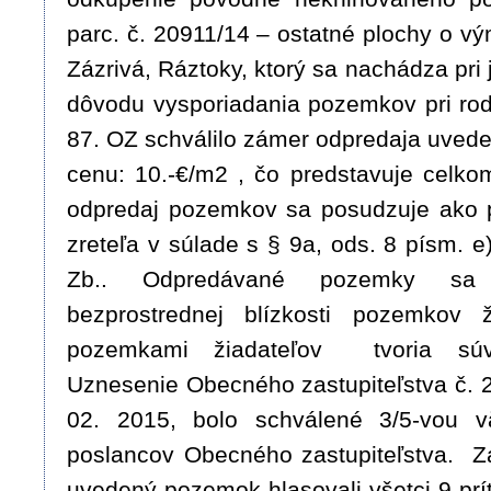
parc. č. 20911/14 – ostatné plochy o vý
Zázrivá, Ráztoky, ktorý sa nachádza pr
dôvodu vysporiadania pozemkov pri ro
87. OZ schválilo zámer odpredaja uve
cenu: 10.-€/m2 , čo predstavuje celkom
odpredaj pozemkov sa posudzuje ako p
zreteľa v súlade s § 9a, ods. 8 písm. e
Zb.. Odpredávané pozemky sa
bezprostrednej blízkosti pozemkov
pozemkami žiadateľov tvoria súvi
Uznesenie Obecného zastupiteľstva č. 2
02. 2015, bolo schválené 3/5-vou v
poslancov Obecného zastupiteľstva. Z
uvedený pozemok hlasovali všetci 9 pr