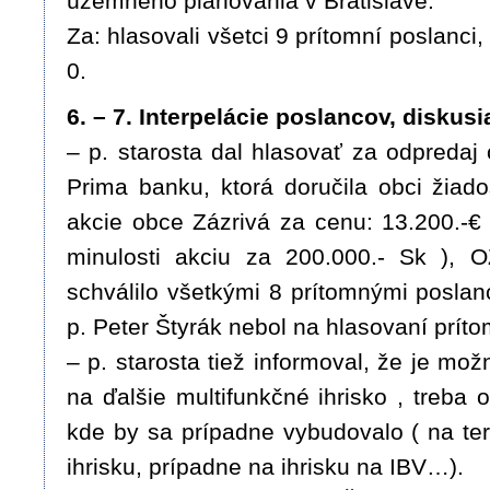
územného plánovania v Bratislave.
Za: hlasovali všetci 9 prítomní poslanci, 
0.
6. – 7. Interpelácie poslancov, diskusi
– p. starosta dal hlasovať za odpredaj
Prima banku, ktorá doručila obci žia
akcie obce Zázrivá za cenu: 13.200.-€ 
minulosti akciu za 200.000.- Sk ), O
schválilo všetkými 8 prítomnými poslan
p. Peter Štyrák nebol na hlasovaní príto
– p. starosta tiež informoval, že je mož
na ďalšie multifunkčné ihrisko , treba
kde by sa prípadne vybudovalo ( na t
ihrisku, prípadne na ihrisku na IBV…).