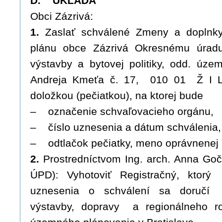
D. UKLADÁ
Obci Zázrivá:
1.
Zaslať schválené Zmeny a doplnk
plánu obce Zázrivá Okresnému úradu
výstavby a bytovej politiky, odd. úze
Andreja Kmeťa č. 17, 010 01 Ž I L
doložkou (pečiatkou), na ktorej bude
– označenie schvaľovacieho orgánu,
– číslo uznesenia a dátum schválenia,
– odtlačok pečiatky, meno oprávnenej 
2.
Prostredníctvom Ing. arch. Anna G
ÚPD): Vyhotoviť Registračný, ktor
uznesenia o schválení sa doručí 
výstavby, dopravy a regionálneho r