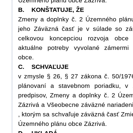
Územného plánu obce Zázrivá.
B. KONŠTATUJE, ŽE
Zmeny a doplnky č. 2 Územného plán
jeho Záväzná časť je v súlade so z
celkovou koncepciou rozvoja obce 
aktuálne potreby vyvolané zámermi 
obce.
C. SCHVAĽUJE
v zmysle § 26, § 27 zákona č. 50/19
plánovaní a stavebnom poriadku, v 
predpisov, Zmeny a doplnky č. 2 Úze
Zázrivá a Všeobecne záväzné nariadeni
, ktorým sa schvaľuje záväzná časť Zmi
Územného plánu obce Zázrivá.