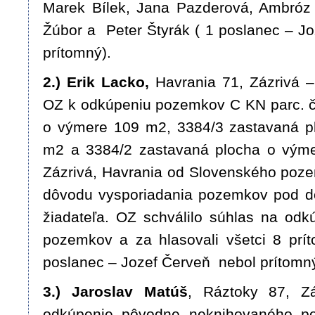
Marek Bílek, Jana Pazderová, Ambróz 
Žúbor a Peter Štyrák ( 1 poslanec – J
prítomný).
2.) Erik Lacko,
Havrania 71, Zázrivá –
OZ k odkúpeniu pozemkov C KN parc. č
o výmere 109 m2, 3384/3 zastavaná p
m2 a 3384/2 zastavaná plocha o výme
Zázrivá, Havrania od Slovenského poz
dôvodu vysporiadania pozemkov pod 
žiadateľa. OZ schválilo súhlas na od
pozemkov a za hlasovali všetci 8 prít
poslanec – Jozef Červeň nebol prítomný
3.) Jaroslav Matúš
, Ráztoky 87, Zá
odkúpenie pôvodne neknihovaného