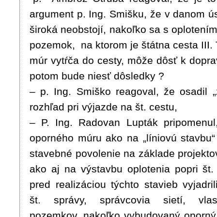
argument p. Ing. Smišku, že v danom ús
široká neobstojí, nakoľko sa s oplotení
pozemok, na ktorom je štátna cesta III. 
múr vytŕča do cesty, môže dôsť k dopra
potom bude niesť dôsledky ?
– p. Ing. Smiško reagoval, že osadil „
rozhľad pri výjazde na št. cestu,
– P. Ing. Radovan Lupták pripomenul
oporného múru ako na „líniovú stavbu“ 
stavebné povolenie na základe projekto
ako aj na výstavbu oplotenia popri št.
pred realizáciou týchto stavieb vyjadri
št. správy, správcovia sietí, vla
pozemkov, nakoľko vybudovaný oporný