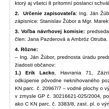
ktorý aj všetci 8 prítomní poslanci schváli
2. Určenie zapisovateľa
: Ing. Ján Žú
zápisnice: Stanislav Žúbor a Mgr. Marek 
3. Voľba návrhovej komisie:
predseda:
člen: Jana Pazderová a Ambróz Otruba.
4. Rôzne:
– Ing. Ján Žúbor, prednosta úradu pred
žiadosti občanov:
1.) Erik Lacko
, Havrania 71, Zázr
odkúpenie pôvodne neknihovaného p
KN parc. č. 20967/7 – vodné plochy o v
v zmysle GP č. 30216621-025/2004, p
ako C KN parc. č. 3383/8, zast. pl. o vý