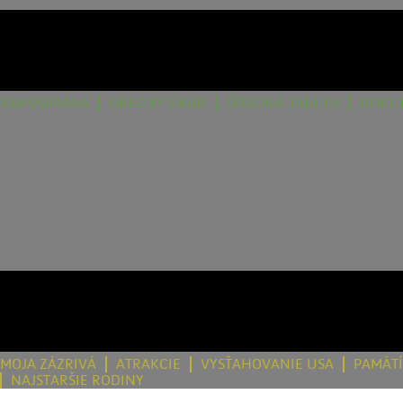
SAMOSPRÁVA
OBECNÝ ÚRAD
ÚRADNÁ TABUĽA
DOKU
MOJA ZÁZRIVÁ
ATRAKCIE
VYSŤAHOVANIE USA
PAMÄT
NAJSTARŠIE RODINY