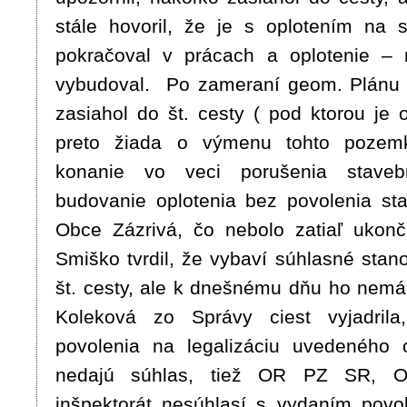
stále hovoril, že je s oplotením na
pokračoval v prácach a oplotenie – 
vybudoval. Po zameraní geom. Plánu z
zasiahol do št. cesty ( pod ktorou je
preto žiada o výmenu tohto pozem
konanie vo veci porušenia stave
budovanie oplotenia bez povolenia st
Obce Zázrivá, čo nebolo zatiaľ ukonč
Smiško tvrdil, že vybaví súhlasné stan
št. cesty, ale k dnešnému dňu ho nemá,
Koleková zo Správy ciest vyjadril
povolenia na legalizáciu uvedeného 
nedajú súhlas, tiež OR PZ SR, O
inšpektorát nesúhlasí s vydaním povo