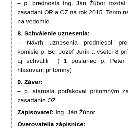
– p. prednosta Ing. Ján Žúbor rozdal
zasadaní OR a OZ na rok 2015. Tento ná
na vedomie.
8. Schválenie uznesenia:
– Návrh uznesenia predniesol pre
komisie p. Bc. Jozef Jurík a všetci 8 pr
aj schválili ( 1 poslanec p. Peter
hlasovaní prítomný)
9. Záver:
– p. starosta poďakoval prítomným za
zasadanie OZ.
Zapisovateľ:
Ing. Ján Žúbor
Overovatelia zápisnice: