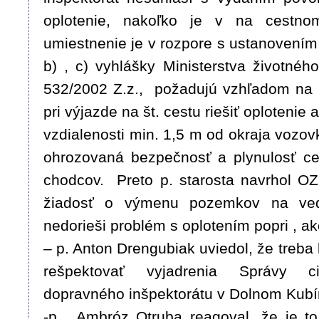
oplotenie, nakoľko je v na cestno
umiestnenie je v rozpore s ustanovením
b) , c) vyhlášky Ministerstva životnéh
532/2002 Z.z., požadujú vzhľadom na 
pri výjazde na št. cestu riešiť oplotenie
vzdialenosti min. 1,5 m od okraja vozov
ohrozovaná bezpečnosť a plynulosť ce
chodcov. Preto p. starosta navrhol O
žiadosť o výmenu pozemkov na ved
nedorieši problém s oplotením popri , ako
– p. Anton Drengubiak uviedol, že treba 
rešpektovať vyjadrenia Správy c
dopravného inšpektorátu v Dolnom Kubí
-p. Ambróz Otruba reagoval, že je to „