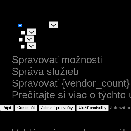
akceptovaním súhlasíte s ic
Funkčné
Funkčné
Vždy aktívny
Predvoľby
Predvoľby
Štatistiky
Štatistiky
Marketing
Marketing
Spravovať možnosti
Správa služieb
Spravovať {vendor_count}
Prečítajte si viac o týchto
Zobraziť p
Prijať
Odmietnúť
Zobraziť predvoľby
Uložiť predvoľby