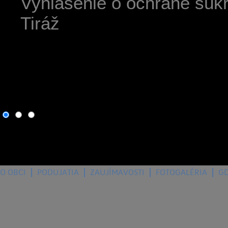
Vyhlásenie o ochrane súk
Tiráž
6. august 2026
, dnes osla
O OBCI
PODUJATIA
ZAUJÍMAVOSTI
FOTOGALÉRIA
G