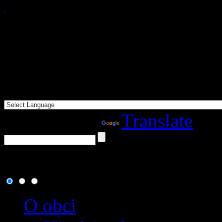
Powered by
Translate
9. august 2026
, dnes osla
O obci