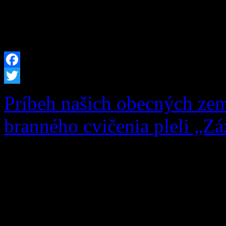
sme pre potreby obce obst
techniku. Do nášho techni
Facebook
Twitter
Príbeh našich obecných zem
branného cvičenia pleli „Zá
Čo si na jar zasadíš, to na
a múdrym heslom sa dnes ria
ročníka Základnej školy s m