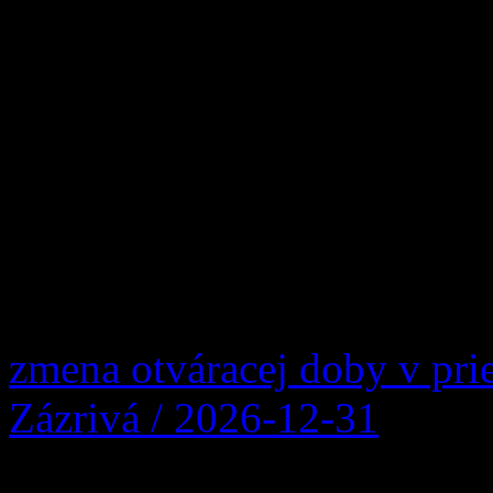
Po troch rokoch sa v našej 
uskutočnilo významné šport
Slovenska v orientačnom beh
Majstrovstvá Slovenska v o
sa konali počas víkendu 23.
pretekári zmerali sily v ind
trati, zatiaľ čo v […]
zmena otváracej doby v pri
Zázrivá / 2026-12-31