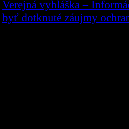
Verejná vyhláška – Informá
byť dotknuté záujmy ochran
Vec: Informácia o začatí k
záujmy ochrany prírody a k
žiadosti žiadateľa: Ing. An
10, 027 05 Zázrivá, zo dňa
rastúcich na pozemku parc.
Grúne oznamuje, že v prípa
podľa § 82 ods. 7 zákona č.