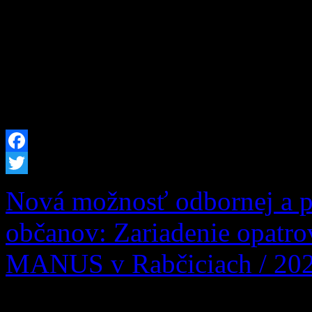
Dolnom Kubíne z tohto dôv
okresov Dolný Kubín a Tvr
nebezpečenstva vzniku požia
2026 od 12:00 hod. až do 
Facebook
Twitter
Nová možnosť odbornej a po
občanov: Zariadenie opatr
MANUS v Rabčiciach / 20