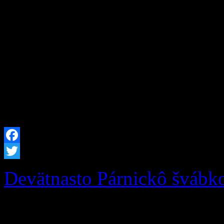
prioritou Investícia do zdr
detí! Obec Zázrivá zrealiz
trávy na multifunkčnom ihri
materskou školou Zázrivá. 
intenzívneho používania do
Facebook
Twitter
Devätnasto Párnickô švábk
Podporte Zázrivcov na 19.