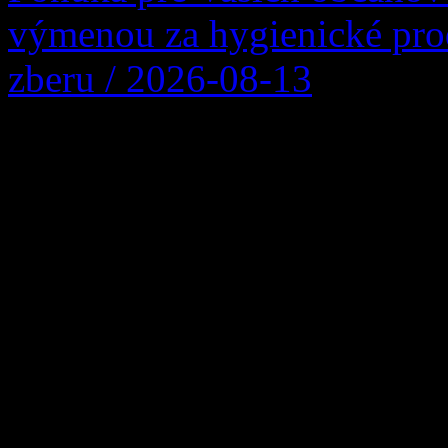
výmenou za hygienické pro
zberu / 2026-08-13
Firma Ľupčianka ,s.r.o. po
Vykupuje sa bežný papier z
noviny, kancelársky papier, 
väzby zviazaný špagátom ni
igelitke. Balíky nesmú obs
hmoty, kovové časti a i
[…]