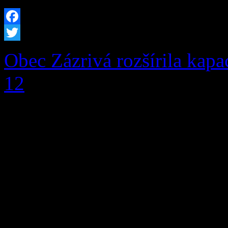
Facebook
Twitter
Obec Zázrivá rozšírila kapa
12
V prvej fáze pribudlo pri
miestam aj moderná infrašt
prítomnosti a budúcnosti, ale
pred nami Obec Zázrivá úsp
rozšírenia kapacity hrobový