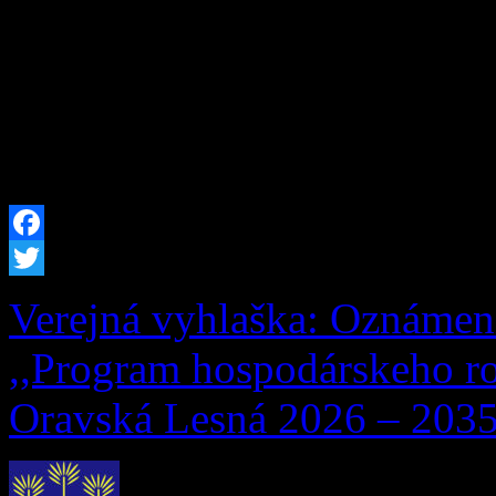
neskorších predpisov, zruš
29.07.2026 Žofia Zaťková,
(meno, priezvisko a dátum 
trvalý pobyt zrušený) […]
Facebook
Twitter
Verejná vyhlaška: Oznámen
,,Program hospodárskeho ro
Oravská Lesná 2026 – 2035