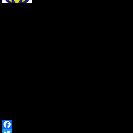
OZNÁMENIE O ZRUŠEN
Ohlasovňa pobytu podľa § 7 
253/1998 Z. z. o hlásení p
republiky a registri obyvat
neskorších predpisov, zruš
29.07.2026 Milan Zaťko, d
(meno, priezvisko a dátum 
trvalý pobyt zrušený) […]