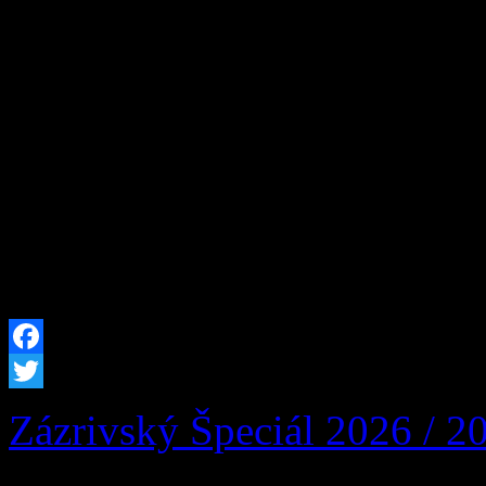
Susedná obec Párnica, Miest
Žilinský samosprávny kraj 
podujatie 19. Párnickô Šváb
počas víkendu 22. – 23. au
Párnici. Čaká vás bohatý ku
tradičné špeciality. Sme ne
Facebook
Twitter
Zázrivský Špeciál 2026 / 2