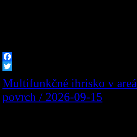
bude vo Vašej obci prerušen
plánovaných prác na zariade
prevádzkovateľa distribučn
Facebook
Twitter
Multifunkčné ihrisko v are
povrch / 2026-09-15
Multifunkčné ihrisko v are
povrch: Podpora športu naši