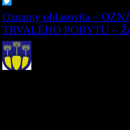
Facebook
Twitter
Oznamy ohlasovňa – OZ
TRVALÉHO POBYTU – Žofi
OZNÁMENIE O ZRUŠEN
Ohlasovňa pobytu podľa § 7 
253/1998 Z. z. o hlásení p
republiky a registri obyvat