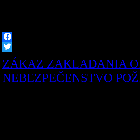
našich obyvateľov sme prip
hrobových miest, […]
Facebook
Twitter
ZÁKAZ ZAKLADANIA O
NEBEZPEČENSTVO POŽIA
Obyvatelia a návštevníci na
chotári i po celej Orave je
Okresné riaditeľstvo Hasič