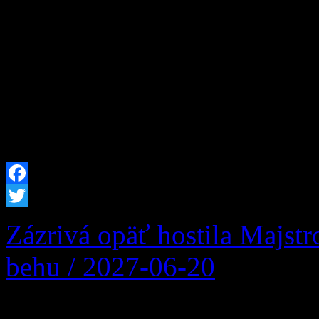
skvelú príležitosť, ako rešt
Humanitárna organizácia 
okrese Projekt 2N, ktorý j
hľadaní nových pracovných
je určená pre všetkých ľudí
Facebook
Twitter
Zázrivá opäť hostila Majst
behu / 2027-06-20