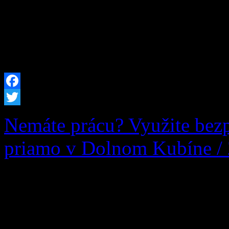
rámci branného cvičenia sa n
spolupráci obcou Zázrivá (s
poctivej praktickej aktivit
Facebook
Twitter
Nemáte prácu? Využite bez
priamo v Dolnom Kubíne /
Ak momentálne nie ste v ško
evidovaní ani na úrade prá