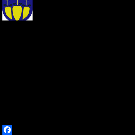
Obstarávateľ, Obec Oravsk
Lesná 291, 029 57 Oravská
dňa 13. 07. 2026 Okresném
starostlivosti o životné pro
24/2006 Z. z. o posudzovaní
o zmene a doplnení niektor
predpisov (ďalej len […]