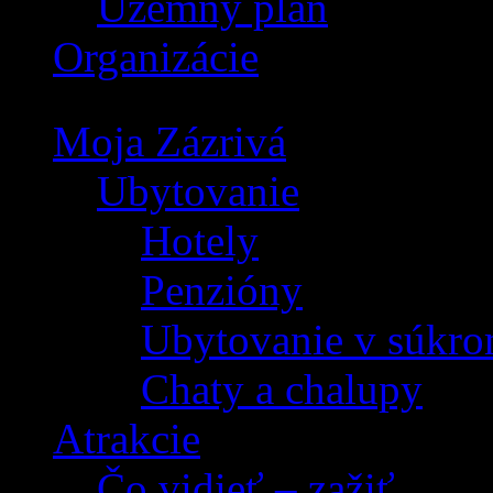
Územný plán
Organizácie
Moja Zázrivá
Ubytovanie
Hotely
Penzióny
Ubytovanie v súkro
Chaty a chalupy
Atrakcie
Čo vidieť – zažiť