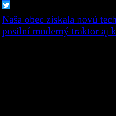
Facebook
Twitter
Naša obec získala novú tec
posilní moderný traktor aj 
S hrdosťou vám oznamujeme
úspešná v dôležitom ekolo
„Dovybavenie zberného dvo
schválenému nenávratnému 
Programu Slovensko vo výš
celkové oprávnené výdavky 