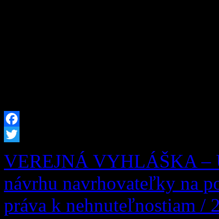
Obec Zázrivá oznamuje zmen
Zberného dvora obce Zázri
Kitaš – 0940 775 635 Ot
08:30 – 16:30 Streda
08:30 – 16:30
Facebook
Twitter
VEREJNÁ VYHLÁŠKA – UZ
návrhu navrhovateľky na po
práva k nehnuteľnostiam / 