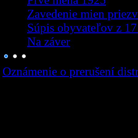
Zavedenie mien priezv
Súpis obyvateľov z 1
Na záver
Oznámenie o prerušení distr
Vážená obec, v zmysle usta
zákona č. 251/2012 Z.z. o e
niektorých zákonov v plat
termíne od: 19.08.2026 08: