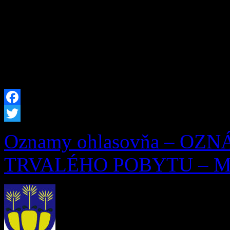
Zázrivských dní a zároveň 
písomnej zmienky o Zázrive
[…]
Facebook
Twitter
Oznamy ohlasovňa – OZ
TRVALÉHO POBYTU – Mila