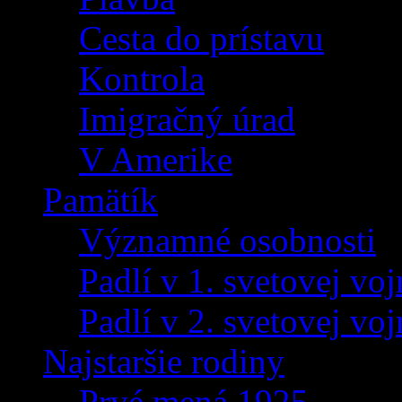
Cesta do prístavu
Kontrola
Imigračný úrad
V Amerike
Pamätík
Významné osobnosti
Padlí v 1. svetovej voj
Padlí v 2. svetovej voj
Najstaršie rodiny
Prvé mená 1925