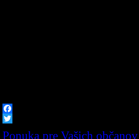
Zázrivský Špeciál 2026: Ví
vozidiel a dobrej zábavy n
Zázrivej, nadšencov motori
našej krásnej obce srdečne
Zázrivský Špeciál 2026! Už
9. augusta 2026 sa v Šport
stretnú najlepšie terénne vo
Facebook
Twitter
Ponuka pre Vašich občanov