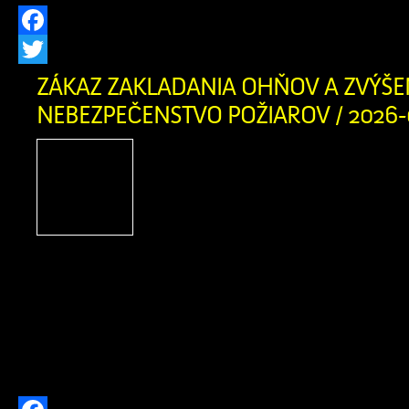
Facebook
Twitter
ZÁKAZ ZAKLADANIA OHŇOV A ZVÝŠE
NEBEZPEČENSTVO POŽIAROV / 2026-
Obyvatelia a návštevníci
obce, príroda v našom cho
Orave je v týchto dňoc
suchá. Okresné riaditeľst
záchranného zboru v Dolnom Kubíne 
vyhlásilo pre územie okresov Dolný Ku
Čas zvýšeného nebezpečenstva vzniku 
platí od 3. augusta 2026 od 12:00 hod. 