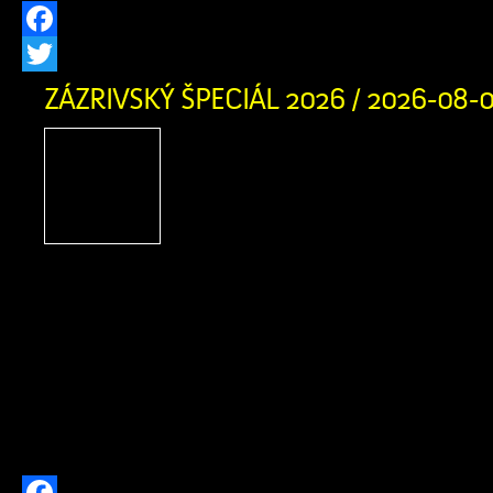
Facebook
Twitter
ZÁZRIVSKÝ ŠPECIÁL 2026 / 2026-08-
Zázrivský Špeciál 2026
adrenalínu, terénnych voz
zábavy na Pasekách
obyvateľov Zázrivej
motoristického športu a návštevníkov
obce srdečne zujeme na nadchádzaj
Špeciál 2026! Už v sobotu 8. augusta
augusta 2026 sa v Športovom areáli 
stretnú najlepšie terénne vozidlá a ich 