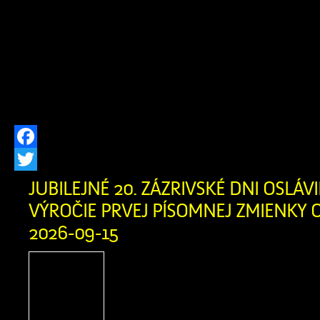
dňa 24.07.2026 o výrub drevín rastúc
parc. č. C-KN 2564/7 v k.ú. Zázrivá, 
že v prípade záujmu zúčastniť sa k
82 ods. 7 zákona č. 543/2002 Z.z. o o
[…]
Facebook
Twitter
JUBILEJNÉ 20. ZÁZRIVSKÉ DNI OSLÁVIL
VÝROČIE PRVEJ PÍSOMNEJ ZMIENKY O
2026-09-15
Zázrivské dni sú srdcom
spoločenského života v n
oslavou bohatých tradícií