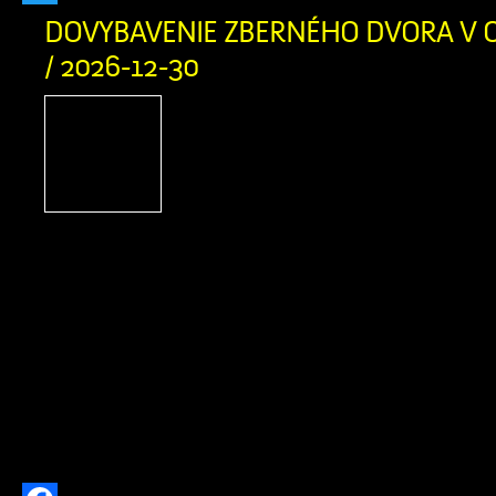
Twitter
DOVYBAVENIE ZBERNÉHO DVORA V O
/ 2026-12-30
PROJEKT Dovybavenie zb
v obci Zázrivá Názov pro
Slovensko 2021-2027 Mies
projektu: Obec Zázrivá T
aktivity projektu: od 5/2025 do 8/202
oprávnených výdavkov: 230 458,
spolufinancovania zo zdrojov EÚ a 
nenávratného finančného príspevku:
Výška spolufinancovania z vlast
prijímateľa: 18 436,70 € […]