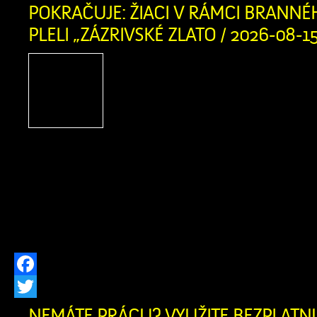
POKRAČUJE: ŽIACI V RÁMCI BRANNÉ
PLELI „ZÁZRIVSKÉ ZLATO / 2026-08-1
Čo si na jar zasadíš,
pozbieras! Týmto tradi
heslom sa dnes riadilo 75 
7. ročníka Základnej ško
školou v Zázrivej. V rámci brannéh
namiesto teórie pustili v spolupráci
(starosta Mních a p. Kitaš) do pocti
aktivity a na obecných […]
Facebook
Twitter
NEMÁTE PRÁCU? VYUŽITE BEZPLAT