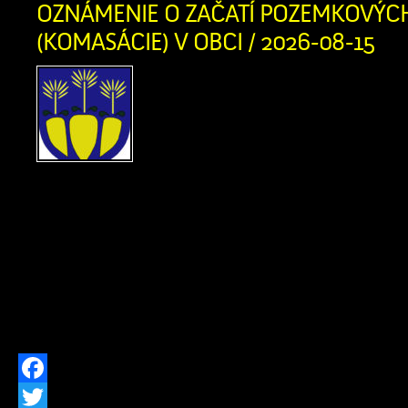
Twitter
OZNÁMENIE O ZAČATÍ POZEMKOVÝC
(KOMASÁCIE) V OBCI / 2026-08-15
Vážení občania, oznamuj
našej obci sa začína
úpravy (tzv. komasácia).
prebieha v súlade s uzne
č. 593/2019 zo dňa 04.12.2019 a je 
pozemkov bezplatný. V tejto súvisl
katastri obce pohybovať zvýšený počet
úlohou v tejto fáze je výhradne zamer
stavu pozemkov, čo slúži […]
Facebook