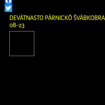
Facebook
Twitter
DEVÄTNASTO PÁRNICKÔ ŠVÁBKOBRAŇ
08-23
Podporte Zázrivcov na
Párnického Švábkobraňa
Párnica, Miestne kultúrn
Párnici a Žilinský samosp
srdečne pozývajú na tradičné podujati
Švábkobraňá, ktoré sa uskutoční počas
23. augusta 2026 v Športovom areáli v
vás bohatý kultúrny program, remes
špeciality. Sme nesmierne hrdí, […]