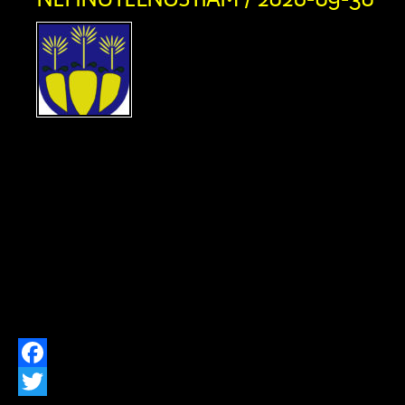
UZNESENIE Okresný súd
právnej veci navrhova
Žúborová, rod. Kloster
03.08.1946, s trvalým po
Stred 293, právne zastúpená: Mgr.
advokát, so sídlom Bratislava, Po
ďalších účastníkov: 1/ Viktória Ž
Matúšová, nar. 05.09.1952, s trv
Zázrivá, Stred 307 (dedička po Žofii M
Prachárovej, nar. 04.10.1919, […]
Facebook