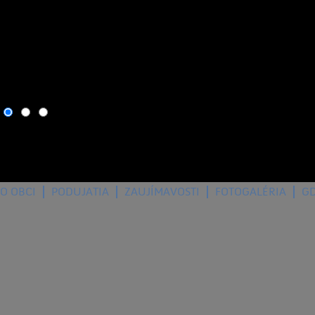
7. august 2026
, dnes osla
O OBCI
PODUJATIA
ZAUJÍMAVOSTI
FOTOGALÉRIA
G