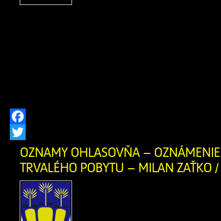
remesiel, neopakovateľn
folklóru a vylepšenej susedskej
Tohtoročný ročník bol však výnimočný
sme si jubilejné 20. výročie Zázrivskýc
významné 470. výročie od prvej píso
Zázrivej (1556 – 2026). V dňoch 24. […
Facebook
Twitter
OZNAMY OHLASOVŇA – OZNÁMENIE 
TRVALÉHO POBYTU – MILAN ZAŤKO / 
OZNÁMENIE O ZRUŠEN
POBYTU Ohlasovňa poby