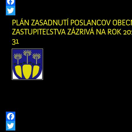
Facebook
Twitter
PLÁN ZASADNUTÍ POSLANCOV OBE
ZASTUPITEĽSTVA ZÁZRIVÁ NA ROK 202
31
Plán zasadnutí poslan
zastupiteľstva Zázrivá
Pracovné stretnutia pos
zastupiteľstvá 05. 03. 20
04. 06. 2026 18. 06. 2026 03. 09. 202
03. 12. 2026 17. 12. 2026
Facebook