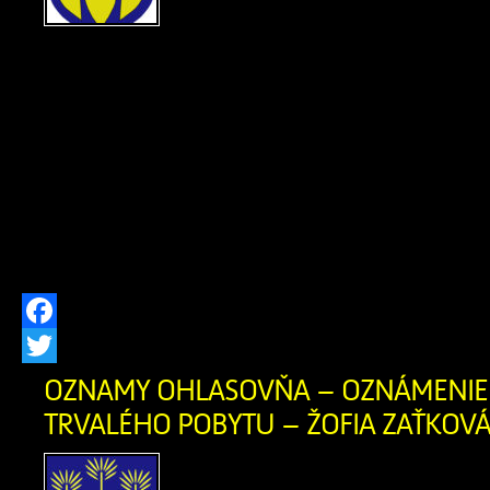
ods. 1 písm. f) zákona č. 2
hlásení pobytu občano
republiky a registri obyvateľov Slovens
znení neskorších predpisov, zrušil
občanovidňom 29.07.2026 Milan 
narodenia 30.12.1983 (meno, priez
narodenia občana, ktorému bol trvalý 
[…]
Facebook
Twitter
OZNAMY OHLASOVŇA – OZNÁMENIE 
TRVALÉHO POBYTU – ŽOFIA ZAŤKOVÁ 
OZNÁMENIE O ZRUŠEN