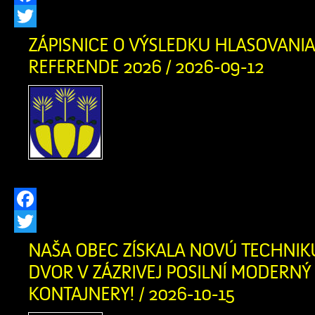
Facebook
Twitter
ZÁPISNICE O VÝSLEDKU HLASOVANIA
REFERENDE 2026 / 2026-09-12
Zápisnica o výsledku 
Referende 2026 okr. č. 1 
o výsledku hlasovania v 
okr. č. 2 v PDF
Facebook
Twitter
NAŠA OBEC ZÍSKALA NOVÚ TECHNIK
DVOR V ZÁZRIVEJ POSILNÍ MODERNÝ
KONTAJNERY! / 2026-10-15