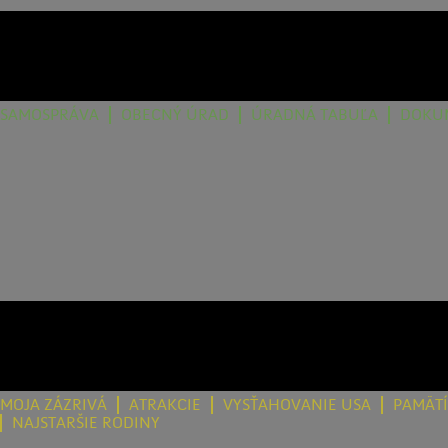
SAMOSPRÁVA
OBECNÝ ÚRAD
ÚRADNÁ TABUĽA
DOKU
MOJA ZÁZRIVÁ
ATRAKCIE
VYSŤAHOVANIE USA
PAMÄT
NAJSTARŠIE RODINY