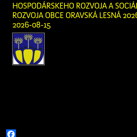
HOSPODÁRSKEHO ROZVOJA A SOCI
ROZVOJA OBCE ORAVSKÁ LESNÁ 2026 
2026-08-15
Obstarávateľ, Obec Or
Obecný úrad, Oravská Les
Oravská Lesná, IČO: 0031
dňa 13. 07. 2026 Okr
Námestovo, odboru starostlivosti o živ
podľa § 5 zákona č. 24/2006 Z. z. 
vplyvov na životné prostredie a o zm
niektorých zákonov v znení neskorš
(ďalej len […]