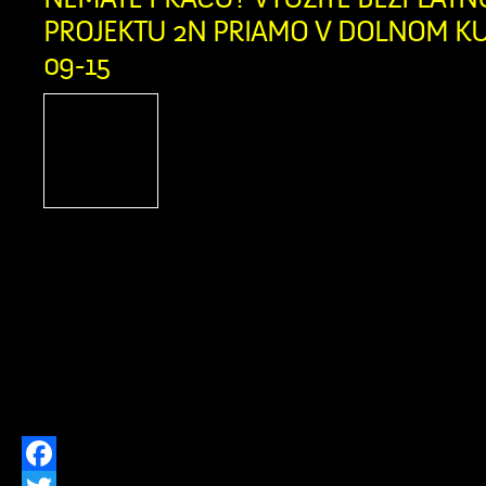
PROJEKTU 2N PRIAMO V DOLNOM KUB
09-15
Ak momentálne nie s
nepracujete a nie ste ev
úrade práce, dávame vám 
skvelú príležitosť, ako re
kariéru. Humanitárna organizácia A
spúšťa v našom okrese Projekt 2N, kto
na pomoc ľuďom pri hľadaní novýc
možností. Táto bezplatná pomoc j
všetkých ľudí vo […]