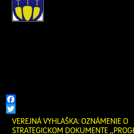
POBYTU Ohlasovňa poby
ods. 1 písm. f) zákona č. 2
hlásení pobytu občano
republiky a registri obyvateľov Slovens
znení neskorších predpisov, zrušil
občanovidňom 29.07.2026 Žofia Za
narodenia 07.04.1956 (meno, priez
narodenia občana, ktorému bol trvalý 
[…]
Facebook
Twitter
VEREJNÁ VYHLAŠKA: OZNÁMENIE O
STRATEGICKOM DOKUMENTE ,,PRO