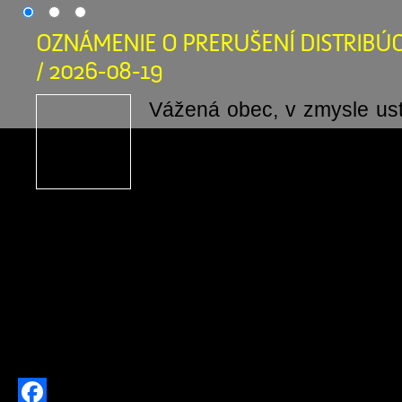
OZNÁMENIE O PRERUŠENÍ DISTRIBÚC
/ 2026-08-19
Vážená obec, v zmysle us
odsek 2 písm. t) zákona č
o energetike a o zmen
niektorých zákonov v pla
oznamujeme, že v termíne od: 19.08
do: 19.08.2026 15:30:00, bude v
prerušená distribúcia elektriny z dôv
prác na zariadeniach distribu
prevádzkovateľa distribučnej […]