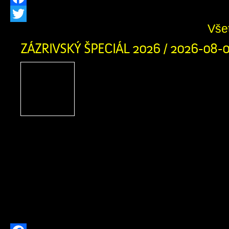
Facebook
Vše
Twitter
ZÁZRIVSKÝ ŠPECIÁL 2026 / 2026-08-
Zázrivský Špeciál 2026
adrenalínu, terénnych voz
zábavy na Pasekách
obyvateľov Zázrivej
motoristického športu a návštevníkov
obce srdečne zujeme na nadchádzaj
Špeciál 2026! Už v sobotu 8. augusta
augusta 2026 sa v Športovom areáli 
stretnú najlepšie terénne vozidlá a ich 