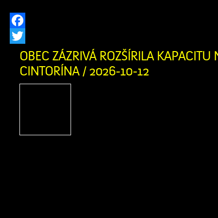
Facebook
Twitter
OBEC ZÁZRIVÁ ROZŠÍRILA KAPACITU
CINTORÍNA / 2026-10-12
V prvej fáze pribudlo prib
hrobovým miestam 
infraštruktúra Náš domov
prítomnosti a budúcnosti, 
tým, ktorí tu žili pred nami Obec Z
dokončila prvú fázu rozšírenia kapa
miest na novom cintoríne. Pre našich 
pripravili približne 150 nových hrobovýc