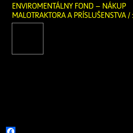
Twitter
ENVIROMENTÁLNY FOND – NÁKUP
MALOTRAKTORA A PRÍSLUŠENSTVA / 
Názov projektu: Nákup m
príslušenstva Názov pr
Zázrivá Výška poskytnute
723,00 EUR Rok poskytn
2024 Popis projektu: v rámci projektu
nákup malotraktora s mulčovač
závesom s príslušenstvom (mulčovací k
malotraktor, rozmetadlo, snežný 
projektu bolo vyriešiť problém so z
triedeného odpadu z úzkych uličiek v o