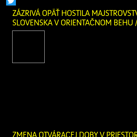
Facebook
Twitter
ZÁZRIVÁ OPÄŤ HOSTILA MAJSTROVST
SLOVENSKA V ORIENTAČNOM BEHU /
Po troch rokoch sa v naše
Zázrivá opäť uskutočn
športové podujatie – 
Slovenska v orientač
strednej trati a Majstrovstvá Slovensk
behu štafiet. Súťaže sa konali počas ví
mája 2026. V sobotu si pretekári z
individuálnych pretekoch na strednej tra
[…]
ZMENA OTVÁRACEJ DOBY V PRIEST