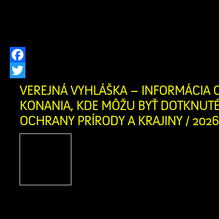
ktoré ponúka svoje služby aj pre ob
oravského regiónu. Zariadenie posky
pobytovú sociálnu […]
Facebook
Twitter
VEREJNÁ VYHLÁŠKA – INFORMÁCIA O
KONANIA, KDE MÔŽU BYŤ DOTKNUT
OCHRANY PRÍRODY A KRAJINY / 2026
Vec: Informácia o začatí
môžu byť dotknuté zá
prírody a krajiny Ob
na základe žiadosti žiada
Fedorová, trvale bytom Grúne 10, 027 