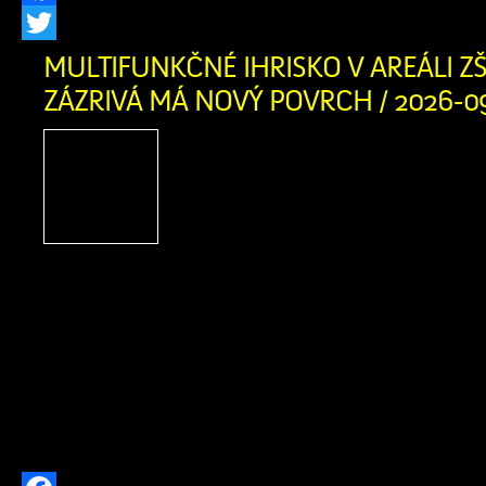
Facebook
Twitter
MULTIFUNKČNÉ IHRISKO V AREÁLI ZŠ
ZÁZRIVÁ MÁ NOVÝ POVRCH / 2026-0
Multifunkčné ihrisko v a
Zázrivá má nový povrch: 
našich detí a mládeže je pr
Investícia do zdravi
bezpečnosti našich detí! Obec Zázriv
kompletnú výmenu umelej trávy na 
ihrisku v areáli Základnej školy s ma
Zázrivá. Starý povrch, ktorý po rokoc
používania doslúžil, […]