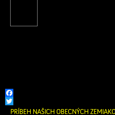
S hrdosťou vám oznamuj
obec Zázrivá bola úspešn
ekologickom projek
„Dovybavenie zberného 
Zázrivá“. Vďaka schválenému n
finančnému príspevku z Programu 
výške 212 022,04 € (pričom celko
výdavky projektu dosiahli 230 458,
potreby obce obstarali modernú komun
Do nášho technického […]
Facebook
Twitter
PRÍBEH NAŠICH OBECNÝCH ZEMIAK