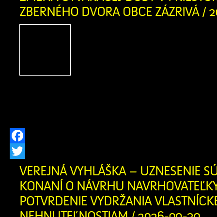
ZBERNÉHO DVORA OBCE ZÁZRIVÁ / 2
Obec Zázrivá oznamuje zm
doby v priestoroch Zbern
Zázrivá Zodpovedná oso
Kitaš – 0940 775 635 Otv
Pondelok 08:30 – 16:30 Str
16:30 Sobota 08:30 – 16:30
Facebook
Twitter
VEREJNÁ VYHLÁŠKA – UZNESENIE S
KONANÍ O NÁVRHU NAVRHOVATEĽK
POTVRDENIE VYDRŽANIA VLASTNÍCK
NEHNUTEĽNOSTIAM / 2026-09-30