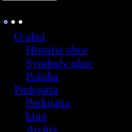
8. august 2026
, dnes osla
O obci
História obce
Symboly obce
Poloha
Podujatia
Podujatia
kino
Archív