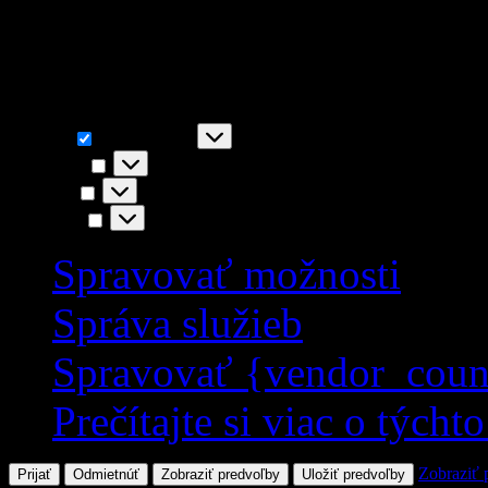
napr. funkčnosť stránky, You
akceptovaním súhlasíte s i
Funkčné
Funkčné
Vždy aktívny
Predvoľby
Predvoľby
Štatistiky
Štatistiky
Marketing
Marketing
Spravovať možnosti
Správa služieb
Spravovať {vendor_coun
Prečítajte si viac o týcht
Zobraziť 
Prijať
Odmietnúť
Zobraziť predvoľby
Uložiť predvoľby