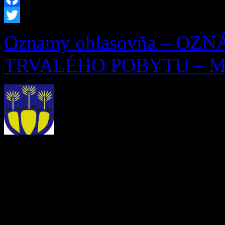
Facebook
Twitter
Oznamy ohlasovňa – OZ
TRVALÉHO POBYTU – Mila
OZNÁMENIE O ZRUŠEN
Ohlasovňa pobytu podľa § 7 
253/1998 Z. z. o hlásení p
republiky a registri obyvat