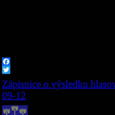
dňa 13. 07. 2026 Okresném
starostlivosti o životné pro
24/2006 Z. z. o posudzovaní
o zmene a doplnení niektor
predpisov (ďalej len […]
Facebook
Twitter
Zápisnice o výsledku hlaso
09-12