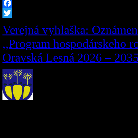
Facebook
Twitter
Verejná vyhlaška: Oznámen
,,Program hospodárskeho ro
Oravská Lesná 2026 – 2035
Obstarávateľ, Obec Oravsk
Lesná 291, 029 57 Oravská