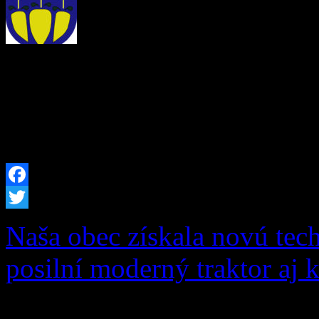
Zápisnica o výsledku hlasov
v PDF Zápisnica o výsledk
okr. č. 2 v PDF
Facebook
Twitter
Naša obec získala novú tec
posilní moderný traktor aj 