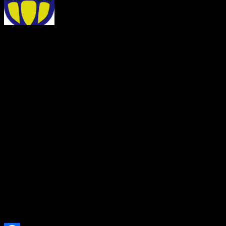
OZNÁMENIE O ZRUŠEN
Ohlasovňa pobytu podľa § 7 
253/1998 Z. z. o hlásení p
republiky a registri obyvat
neskorších predpisov, zruš
29.07.2026 Žofia Zaťková,
(meno, priezvisko a dátum 
trvalý pobyt zrušený) […]