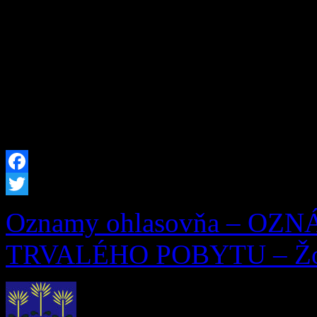
neskorších predpisov, zruš
29.07.2026 Milan Zaťko, d
(meno, priezvisko a dátum 
trvalý pobyt zrušený) […]
Facebook
Twitter
Oznamy ohlasovňa – OZ
TRVALÉHO POBYTU – Žofi