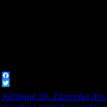
žiadosti žiadateľa: Ing. An
10, 027 05 Zázrivá, zo dňa
rastúcich na pozemku parc.
Grúne oznamuje, že v prípa
podľa § 82 ods. 7 zákona č.
[…]
Facebook
Twitter
Jubilejné 20. Zázrivské dni 
písomnej zmienky o našej o