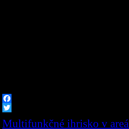
Vážená obec, v zmysle usta
zákona č. 251/2012 Z.z. o e
niektorých zákonov v plat
termíne od: 19.08.2026 08:
bude vo Vašej obci prerušen
plánovaných prác na zariade
prevádzkovateľa distribučn
Facebook
Twitter
Multifunkčné ihrisko v are