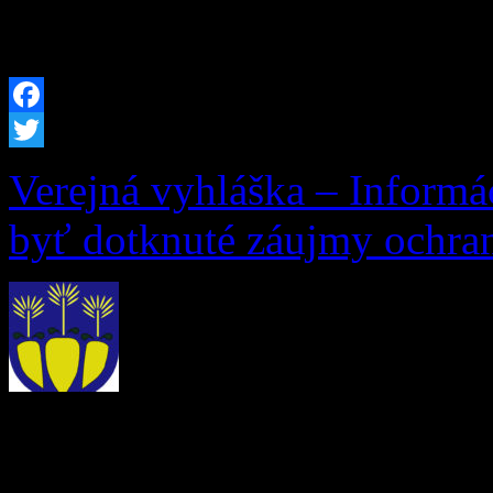
celoročnú pobytovú sociál
Facebook
Twitter
Verejná vyhláška – Informá
byť dotknuté záujmy ochran
Vec: Informácia o začatí k
záujmy ochrany prírody a k