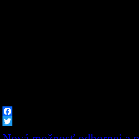
Obyvatelia a návštevníci na
chotári i po celej Orave je
Okresné riaditeľstvo Hasič
Dolnom Kubíne z tohto dôv
okresov Dolný Kubín a Tvr
nebezpečenstva vzniku požia
2026 od 12:00 hod. až do 
Facebook
Twitter
Nová možnosť odbornej a po