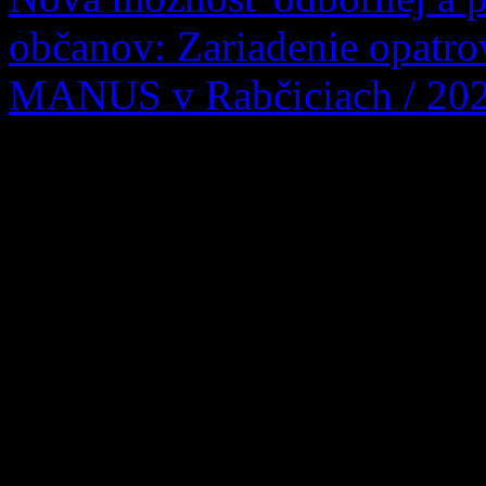
občanov: Zariadenie opatr
MANUS v Rabčiciach / 20
Vážení obyvatelia Zázrivej, 
ktorí sa ocitli v náročnej živ
pre každú rodinu tou najdôl
úlohou. Informujeme vás p
opatrovateľskej služby 
susedných Rabčiciach, ktoré
obyvateľov nášho oravského