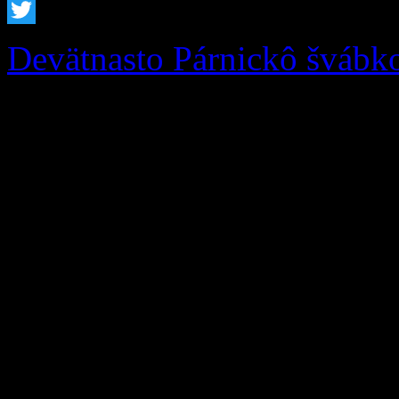
Facebook
Twitter
Devätnasto Párnickô švábk
Podporte Zázrivcov na 19.
Susedná obec Párnica, Miest
Žilinský samosprávny kraj 
podujatie 19. Párnickô Šváb
počas víkendu 22. – 23. au
Párnici. Čaká vás bohatý ku
tradičné špeciality. Sme ne