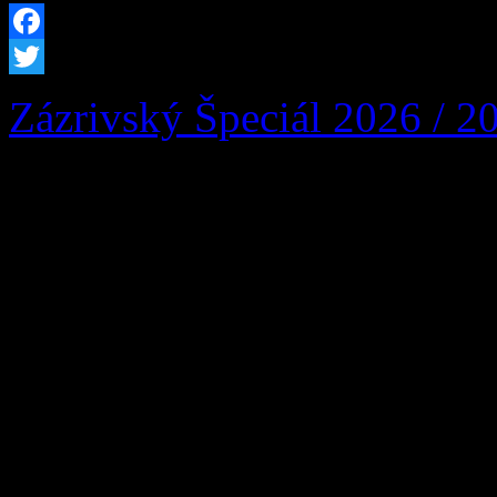
Facebook
Twitter
Zázrivský Špeciál 2026 / 2
Zázrivský Špeciál 2026: Ví
vozidiel a dobrej zábavy n
Zázrivej, nadšencov motori
našej krásnej obce srdečne
Zázrivský Špeciál 2026! Už
9. augusta 2026 sa v Šport