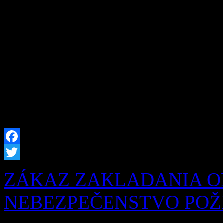
prítomnosti a budúcnosti, ale
pred nami Obec Zázrivá úsp
rozšírenia kapacity hrobový
našich obyvateľov sme prip
hrobových miest, […]
Facebook
Twitter
ZÁKAZ ZAKLADANIA O
NEBEZPEČENSTVO POŽIA