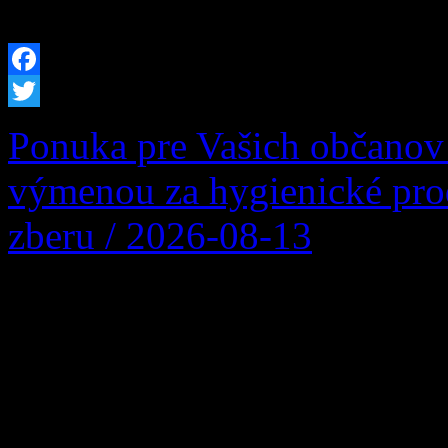
stretnú najlepšie terénne vo
Facebook
Twitter
Ponuka pre Vašich občanov
výmenou za hygienické pro
zberu / 2026-08-13
Firma Ľupčianka ,s.r.o. po
Vykupuje sa bežný papier z
noviny, kancelársky papier, 
väzby zviazaný špagátom ni