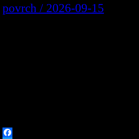
povrch / 2026-09-15
Multifunkčné ihrisko v are
povrch: Podpora športu naši
prioritou Investícia do zdr
detí! Obec Zázrivá zrealiz
trávy na multifunkčnom ihri
materskou školou Zázrivá. 
intenzívneho používania do