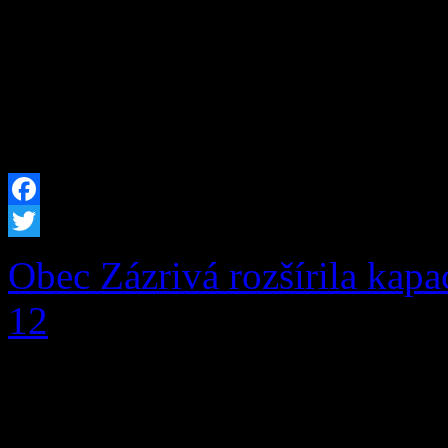
igelitke. Balíky nesmú obs
hmoty, kovové časti a i
[…]
Facebook
Twitter
Obec Zázrivá rozšírila kapa
12
V prvej fáze pribudlo pri
miestam aj moderná infrašt