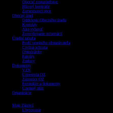
Obecné zastupiteľstvo
Hlavný kontrolór
Zamestnanci obce
Obecný úrad
Oddelenia Obecného úradu
Kontakty
Ako vybaviť
Zverejňovanie informácií
Úradná tabuľa
Profil verejného obstarávateľa
Civilná ochrana
Objednávky
Faktúry
Zmluvy
Dokumenty
VZN
Uznesenia OZ
Zápisnice OZ
Formuláre a dokumenty
Územný plán
Organizácie
Moja Zázrivá
Ubytovanie