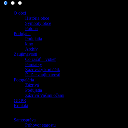
O obci
História obce
Symboly obce
Poloha
Podujatia
Podujatia
kino
Archív
Zaujímavosti
Čo zažiť – vidieť
Pamiatky
Zázrivský korbáčik
Ďalšie zaujímavosti
Fotogaléria
Zázrivá
Podujatia
Zázrivá Vašimi očami
GDPR
Kontakt
Samospráva
Príhovor starostu