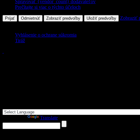
Spravovať {vendor_count} dodávateľov
Prečítajte si viac o týchto účeloch
Zobraziť 
Prijať
Odmietnúť
Zobraziť predvoľby
Uložiť predvoľby
Vyhlásenie o ochrane súkromia
Tiráž
Powered by
Translate
7. august 2026
, dnes oslavuje meniny:
, zajtra: