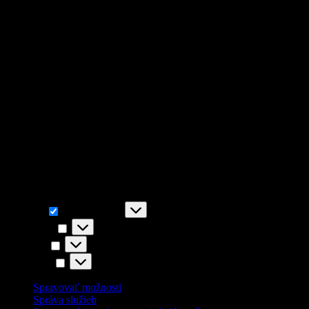
Cookies na www.zazriva.com
Pre správnu funkčnosť stránky, používame iba nevyhnutné cookies sú
Taktiež používame dodatočné súbory cookies ( zlepšujú napr. funkčnos
Funkčné
Funkčné
Vždy aktívny
Predvoľby
Predvoľby
Štatistiky
Štatistiky
Marketing
Marketing
Spravovať možnosti
Správa služieb