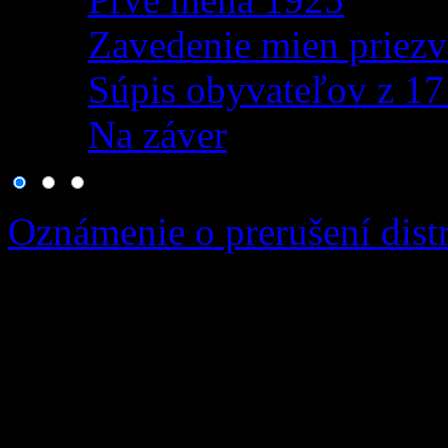
Zavedenie mien priezv
Súpis obyvateľov z 1
Na záver
Oznámenie o prerušení distr
Vážená obec, v zmysle usta
zákona č. 251/2012 Z.z. o e
niektorých zákonov v plat
termíne od: 19.08.2026 08: