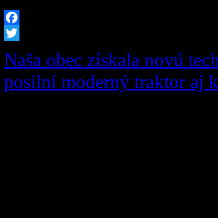
Facebook
Twitter
Naša obec získala novú tec
posilní moderný traktor aj 
S hrdosťou vám oznamujeme
úspešná v dôležitom ekolo
„Dovybavenie zberného dvo
schválenému nenávratnému 
Programu Slovensko vo výš