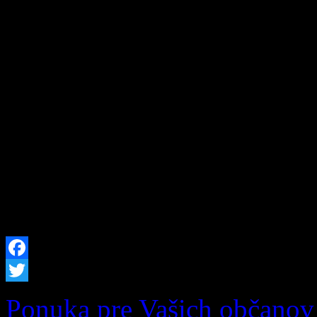
Zázrivský Špeciál 2026: Ví
vozidiel a dobrej zábavy n
Zázrivej, nadšencov motori
našej krásnej obce srdečne
Zázrivský Špeciál 2026! Už
9. augusta 2026 sa v Šport
stretnú najlepšie terénne vo
Facebook
Twitter
Ponuka pre Vašich občanov