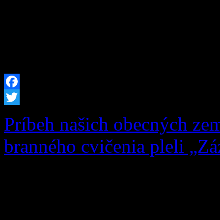
celkové oprávnené výdavky 
sme pre potreby obce obst
techniku. Do nášho techni
Facebook
Twitter
Príbeh našich obecných zem
branného cvičenia pleli „Zá
Čo si na jar zasadíš, to na
a múdrym heslom sa dnes ria