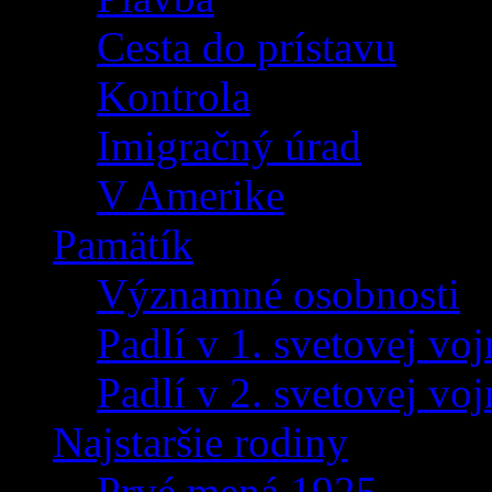
Cesta do prístavu
Kontrola
Imigračný úrad
V Amerike
Pamätík
Významné osobnosti
Padlí v 1. svetovej voj
Padlí v 2. svetovej voj
Najstaršie rodiny
Prvé mená 1925