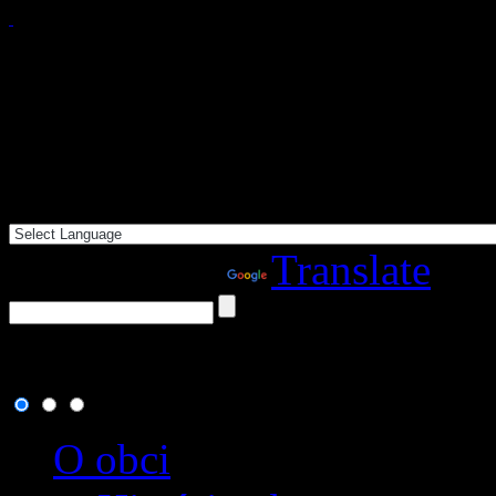
Powered by
Translate
8. august 2026
, dnes osla
O obci