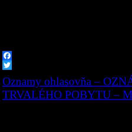
Zázrivských dní a zároveň 
písomnej zmienky o Zázrive
[…]
Facebook
Twitter
Oznamy ohlasovňa – OZ
TRVALÉHO POBYTU – Mila
OZNÁMENIE O ZRUŠEN
Ohlasovňa pobytu podľa § 7 