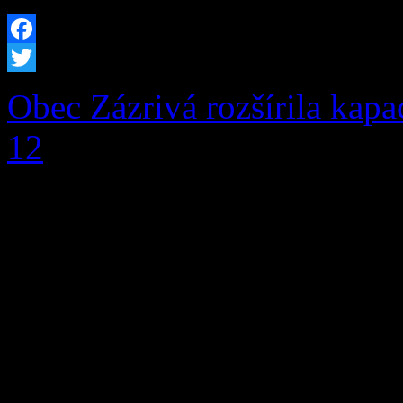
Facebook
Twitter
Obec Zázrivá rozšírila kapa
12
V prvej fáze pribudlo pri
miestam aj moderná infrašt
prítomnosti a budúcnosti, ale
pred nami Obec Zázrivá úsp
rozšírenia kapacity hrobový