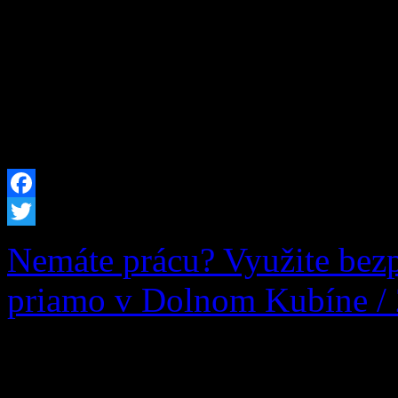
ročníka Základnej školy s m
rámci branného cvičenia sa n
spolupráci obcou Zázrivá (s
poctivej praktickej aktivit
Facebook
Twitter
Nemáte prácu? Využite bez
priamo v Dolnom Kubíne /
Ak momentálne nie ste v ško