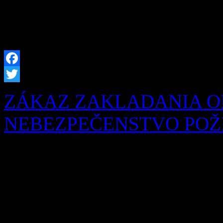
našich obyvateľov sme prip
hrobových miest, […]
Facebook
Twitter
ZÁKAZ ZAKLADANIA O
NEBEZPEČENSTVO POŽIA
Obyvatelia a návštevníci na
chotári i po celej Orave je
Okresné riaditeľstvo Hasič