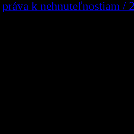
práva k nehnuteľnostiam / 
UZNESENIE Okresný súd N
navrhovateľky: Mária Žúbor
03.08.1946, s trvalým poby
zastúpená: Mgr. Matej Žúbo
Povoznícka 18 a ďalších úč
rod. Matúšová, nar. 05.09.
Stred 307 (dedička po Žofii
nar. 04.10.1919, […]