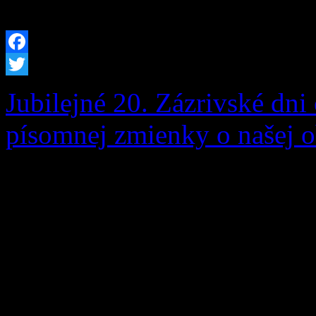
[…]
Facebook
Twitter
Jubilejné 20. Zázrivské dni 
písomnej zmienky o našej o
Zázrivské dni sú srdcom ku
v našej obci. Sú oslavou bo
remesiel, neopakovateľného
susedskej súdržnosti. Tohto
výnimočný – pripomenuli sm