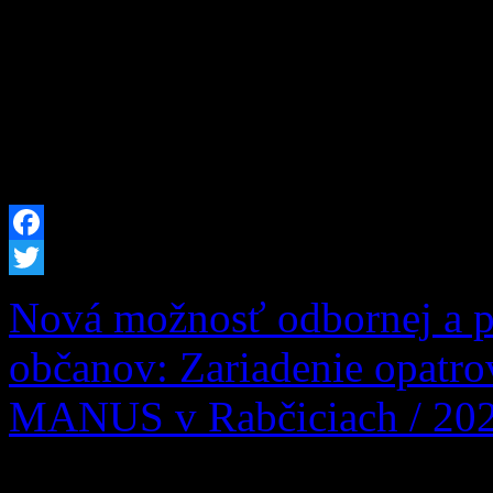
Dolnom Kubíne z tohto dôv
okresov Dolný Kubín a Tvr
nebezpečenstva vzniku požia
2026 od 12:00 hod. až do 
Facebook
Twitter
Nová možnosť odbornej a po
občanov: Zariadenie opatr
MANUS v Rabčiciach / 20