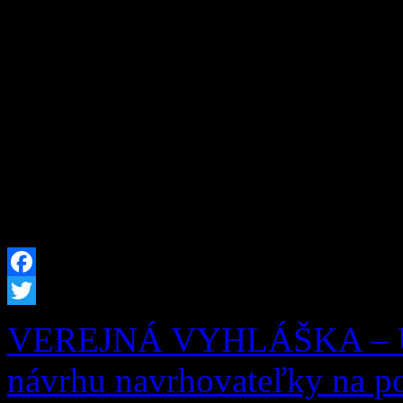
Obec Zázrivá oznamuje zmen
Zberného dvora obce Zázri
Kitaš – 0940 775 635 Ot
08:30 – 16:30 Streda
08:30 – 16:30
Facebook
Twitter
VEREJNÁ VYHLÁŠKA – UZ
návrhu navrhovateľky na po