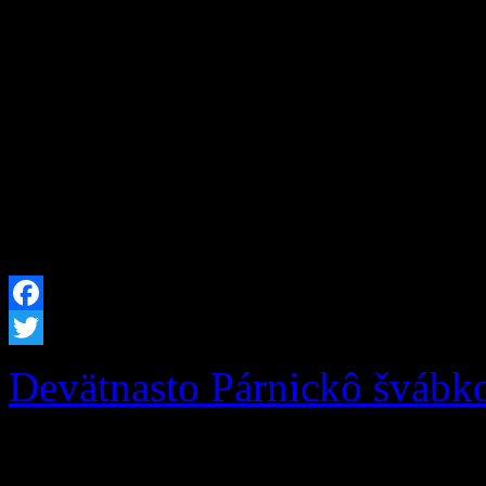
prioritou Investícia do zdr
detí! Obec Zázrivá zrealiz
trávy na multifunkčnom ihri
materskou školou Zázrivá. 
intenzívneho používania do
Facebook
Twitter
Devätnasto Párnickô švábk
Podporte Zázrivcov na 19.