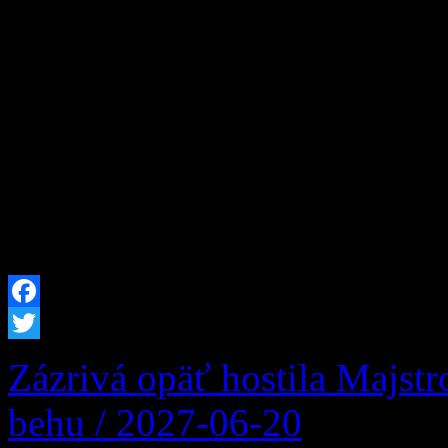
evidovaní ani na úrade prá
skvelú príležitosť, ako rešt
Humanitárna organizácia 
okrese Projekt 2N, ktorý j
hľadaní nových pracovných
je určená pre všetkých ľudí
Facebook
Twitter
Zázrivá opäť hostila Majst
behu / 2027-06-20