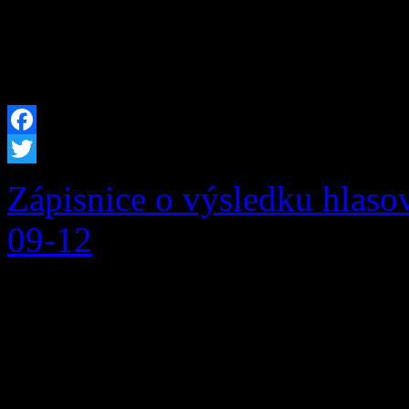
o zmene a doplnení niektor
predpisov (ďalej len […]
Facebook
Twitter
Zápisnice o výsledku hlaso
09-12
Zápisnica o výsledku hlasov
v PDF Zápisnica o výsledk
okr. č. 2 v PDF