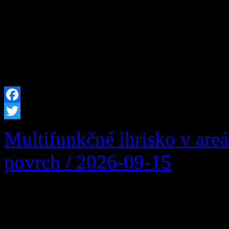
bude vo Vašej obci prerušen
plánovaných prác na zariade
prevádzkovateľa distribučn
Facebook
Twitter
Multifunkčné ihrisko v are
povrch / 2026-09-15
Multifunkčné ihrisko v are
povrch: Podpora športu naši