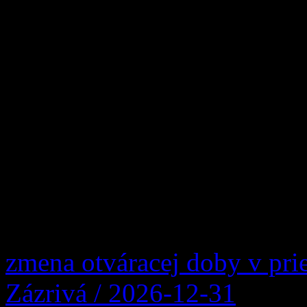
Po troch rokoch sa v našej 
uskutočnilo významné šport
Slovenska v orientačnom beh
Majstrovstvá Slovenska v o
sa konali počas víkendu 23.
pretekári zmerali sily v ind
trati, zatiaľ čo v […]
zmena otváracej doby v pri
Zázrivá / 2026-12-31