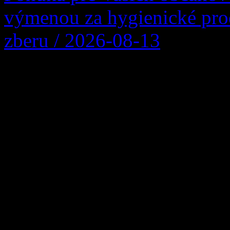
výmenou za hygienické pro
zberu / 2026-08-13
Firma Ľupčianka ,s.r.o. po
Vykupuje sa bežný papier z
noviny, kancelársky papier, 
väzby zviazaný špagátom ni
igelitke. Balíky nesmú obs
hmoty, kovové časti a i
[…]