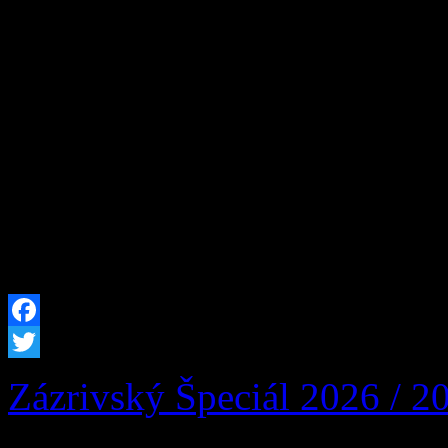
Susedná obec Párnica, Miest
Žilinský samosprávny kraj 
podujatie 19. Párnickô Šváb
počas víkendu 22. – 23. au
Párnici. Čaká vás bohatý ku
tradičné špeciality. Sme ne
Facebook
Twitter
Zázrivský Špeciál 2026 / 2