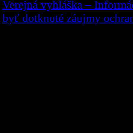
Verejná vyhláška – Informá
byť dotknuté záujmy ochran
Vec: Informácia o začatí k
záujmy ochrany prírody a k
žiadosti žiadateľa: Ing. An
10, 027 05 Zázrivá, zo dňa
rastúcich na pozemku parc.
Grúne oznamuje, že v prípa
podľa § 82 ods. 7 zákona č.