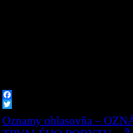
253/1998 Z. z. o hlásení p
republiky a registri obyvat
neskorších predpisov, zruš
29.07.2026 Milan Zaťko, d
(meno, priezvisko a dátum 
trvalý pobyt zrušený) […]
Facebook
Twitter
Oznamy ohlasovňa – OZ