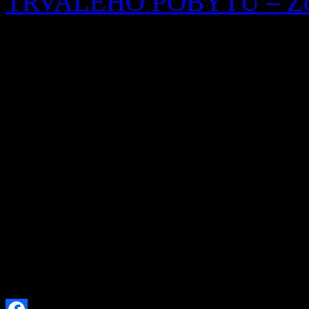
TRVALÉHO POBYTU – Žofi
OZNÁMENIE O ZRUŠEN
Ohlasovňa pobytu podľa § 7 
253/1998 Z. z. o hlásení p
republiky a registri obyvat
neskorších predpisov, zruš
29.07.2026 Žofia Zaťková,
(meno, priezvisko a dátum 
trvalý pobyt zrušený) […]