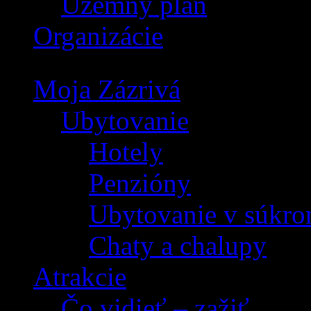
Územný plán
Organizácie
Moja Zázrivá
Ubytovanie
Hotely
Penzióny
Ubytovanie v súkro
Chaty a chalupy
Atrakcie
Čo vidieť – zažiť