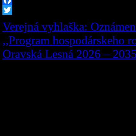
Facebook
Twitter
Verejná vyhlaška: Oznámen
,,Program hospodárskeho ro
Oravská Lesná 2026 – 2035
Obstarávateľ, Obec Oravsk
Lesná 291, 029 57 Oravská
dňa 13. 07. 2026 Okresném
starostlivosti o životné pro
24/2006 Z. z. o posudzovaní