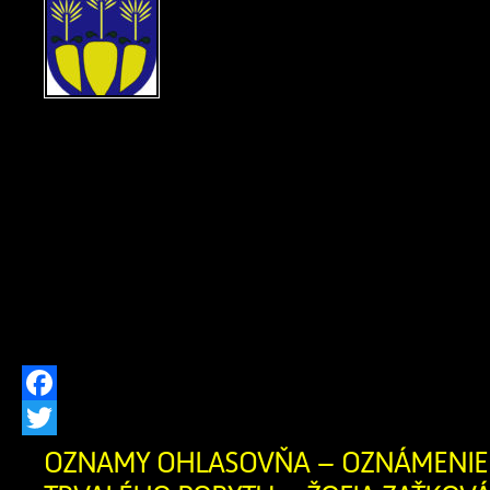
OZNÁMENIE O ZRUŠEN
POBYTU Ohlasovňa poby
ods. 1 písm. f) zákona č. 2
hlásení pobytu občano
republiky a registri obyvateľov Slovens
znení neskorších predpisov, zrušil
občanovidňom 29.07.2026 Milan 
narodenia 30.12.1983 (meno, priez
narodenia občana, ktorému bol trvalý 
[…]
Facebook
Twitter
OZNAMY OHLASOVŇA – OZNÁMENIE 