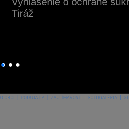
Vyhlásenie o ochrane súk
Tiráž
8. august 2026
, dnes osla
O OBCI
PODUJATIA
ZAUJÍMAVOSTI
FOTOGALÉRIA
G