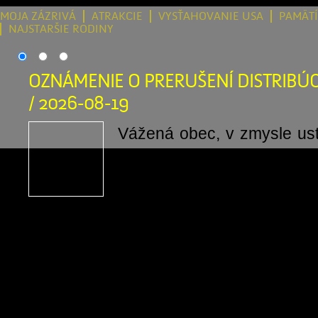
MOJA ZÁZRIVÁ
ATRAKCIE
VYSŤAHOVANIE USA
PAMÄT
NAJSTARŠIE RODINY
OZNÁMENIE O PRERUŠENÍ DISTRIBÚC
/ 2026-08-19
Vážená obec, v zmysle us
odsek 2 písm. t) zákona č
o energetike a o zmen
niektorých zákonov v pla
oznamujeme, že v termíne od: 19.08
do: 19.08.2026 15:30:00, bude v
prerušená distribúcia elektriny z dôv
prác na zariadeniach distribu