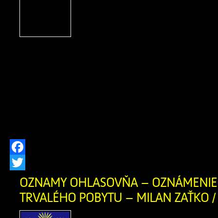
spoločenského života v n
oslavou bohatých tradícií
remesiel, neopakovateľn
folklóru a vylepšenej susedskej
Tohtoročný ročník bol však výnimočný
sme si jubilejné 20. výročie Zázrivskýc
významné 470. výročie od prvej píso
Zázrivej (1556 – 2026). V dňoch 24. […
Facebook
Twitter
OZNAMY OHLASOVŇA – OZNÁMENIE 
TRVALÉHO POBYTU – MILAN ZAŤKO / 