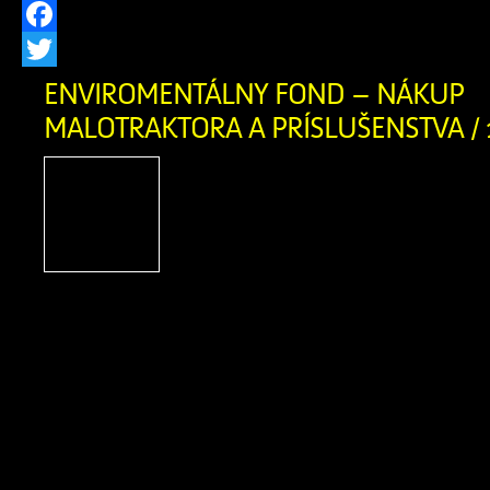
Facebook
Twitter
ENVIROMENTÁLNY FOND – NÁKUP
MALOTRAKTORA A PRÍSLUŠENSTVA / 
Názov projektu: Nákup m
príslušenstva Názov pr
Zázrivá Výška poskytnute
723,00 EUR Rok poskytn
2024 Popis projektu: v rámci projektu
nákup malotraktora s mulčovač
závesom s príslušenstvom (mulčovací k
malotraktor, rozmetadlo, snežný 
projektu bolo vyriešiť problém so z