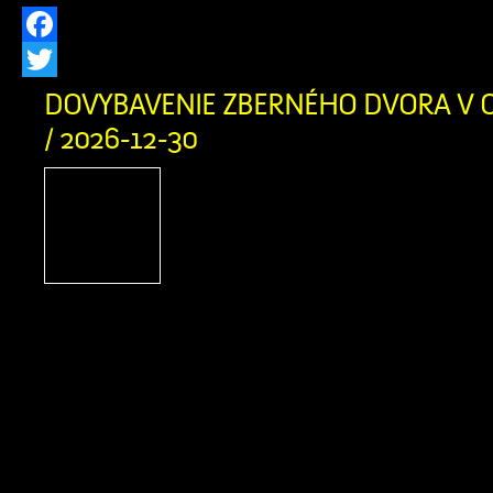
Facebook
Twitter
DOVYBAVENIE ZBERNÉHO DVORA V O
/ 2026-12-30
PROJEKT Dovybavenie zb
v obci Zázrivá Názov pro
Slovensko 2021-2027 Mies
projektu: Obec Zázrivá T
aktivity projektu: od 5/2025 do 8/202
oprávnených výdavkov: 230 458,
spolufinancovania zo zdrojov EÚ a 
nenávratného finančného príspevku:
Výška spolufinancovania z vlast