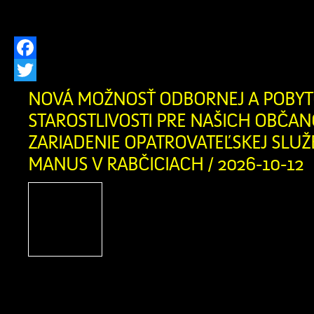
platí od 3. augusta 2026 od 12:00 hod. 
Facebook
Twitter
NOVÁ MOŽNOSŤ ODBORNEJ A POBYT
STAROSTLIVOSTI PRE NAŠICH OBČAN
ZARIADENIE OPATROVATEĽSKEJ SLUŽ
MANUS V RABČICIACH / 2026-10-12
Vážení obyvatelia Zázrivej,
našich blízkych, ktorí sa o
životnej či zdravotnej situác
rodinu tou najdôležitej
najcitlivejšou úlohou. Informujem
novootvorenom Zariadení opatrovat