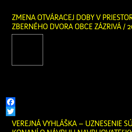
[…]
ZMENA OTVÁRACEJ DOBY V PRIEST
ZBERNÉHO DVORA OBCE ZÁZRIVÁ / 2
Obec Zázrivá oznamuje zm
doby v priestoroch Zbern
Zázrivá Zodpovedná oso
Kitaš – 0940 775 635 Otv
Pondelok 08:30 – 16:30 Str
16:30 Sobota 08:30 – 16:30
Facebook
Twitter
VEREJNÁ VYHLÁŠKA – UZNESENIE S