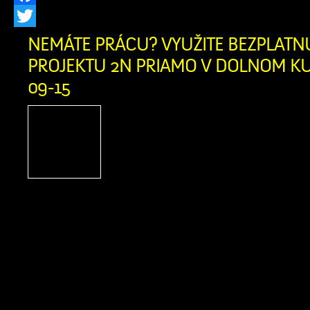
Facebook
Twitter
NEMÁTE PRÁCU? VYUŽITE BEZPLAT
PROJEKTU 2N PRIAMO V DOLNOM KUB
09-15
Ak momentálne nie s
nepracujete a nie ste ev
úrade práce, dávame vám 
skvelú príležitosť, ako re
kariéru. Humanitárna organizácia A
spúšťa v našom okrese Projekt 2N, kto
na pomoc ľuďom pri hľadaní novýc
možností. Táto bezplatná pomoc j
všetkých ľudí vo […]