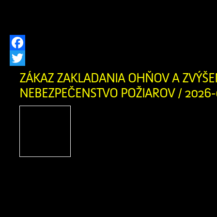
miest na novom cintoríne. Pre našich 
pripravili približne 150 nových hrobovýc
Facebook
Twitter
ZÁKAZ ZAKLADANIA OHŇOV A ZVÝŠE
NEBEZPEČENSTVO POŽIAROV / 2026-
Obyvatelia a návštevníci
obce, príroda v našom cho
Orave je v týchto dňoc
suchá. Okresné riaditeľst
záchranného zboru v Dolnom Kubíne 
vyhlásilo pre územie okresov Dolný Ku
Čas zvýšeného nebezpečenstva vzniku 