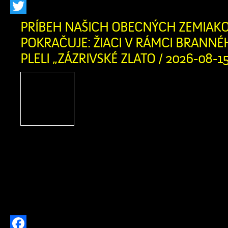
Facebook
Twitter
PRÍBEH NAŠICH OBECNÝCH ZEMIAK
POKRAČUJE: ŽIACI V RÁMCI BRANNÉ
PLELI „ZÁZRIVSKÉ ZLATO / 2026-08-1
Čo si na jar zasadíš,
pozbieras! Týmto tradi
heslom sa dnes riadilo 75 
7. ročníka Základnej ško
školou v Zázrivej. V rámci brannéh
namiesto teórie pustili v spolupráci
(starosta Mních a p. Kitaš) do pocti
aktivity a na obecných […]