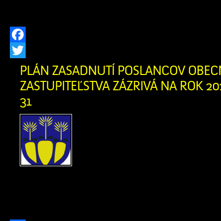
prijímateľa: 18 436,70 € […]
Facebook
Twitter
PLÁN ZASADNUTÍ POSLANCOV OBE
ZASTUPITEĽSTVA ZÁZRIVÁ NA ROK 202
31
Plán zasadnutí poslan
zastupiteľstva Zázrivá
Pracovné stretnutia pos
zastupiteľstvá 05. 03. 20
04. 06. 2026 18. 06. 2026 03. 09. 202
03. 12. 2026 17. 12. 2026