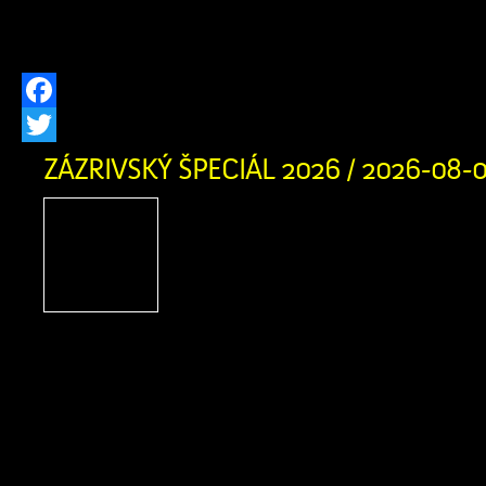
vás bohatý kultúrny program, remes
špeciality. Sme nesmierne hrdí, […]
Facebook
Twitter
ZÁZRIVSKÝ ŠPECIÁL 2026 / 2026-08-
Zázrivský Špeciál 2026
adrenalínu, terénnych voz
zábavy na Pasekách
obyvateľov Zázrivej
motoristického športu a návštevníkov
obce srdečne zujeme na nadchádzaj
Špeciál 2026! Už v sobotu 8. augusta
augusta 2026 sa v Športovom areáli 