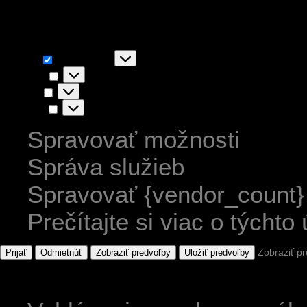
akceptovaním súhlasíte s ic
Funkčné
Funkčné
Vždy aktívny
Predvoľby
Predvoľby
Štatistiky
Štatistiky
Marketing
Marketing
Spravovať možnosti
Správa služieb
Spravovať {vendor_count}
Prečítajte si viac o týchto
Zobraziť p
Prijať
Odmietnúť
Zobraziť predvoľby
Uložiť predvoľby