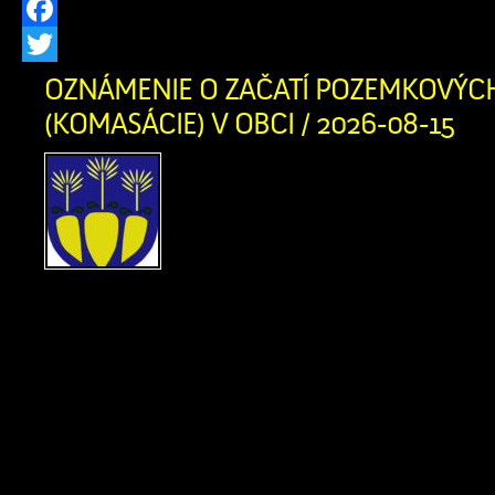
Facebook
Twitter
OZNÁMENIE O ZAČATÍ POZEMKOVÝC
(KOMASÁCIE) V OBCI / 2026-08-15
Vážení občania, oznamuj
našej obci sa začína
úpravy (tzv. komasácia).
prebieha v súlade s uzne
č. 593/2019 zo dňa 04.12.2019 a je 
pozemkov bezplatný. V tejto súvisl
katastri obce pohybovať zvýšený počet
úlohou v tejto fáze je výhradne zamer
stavu pozemkov, čo slúži […]