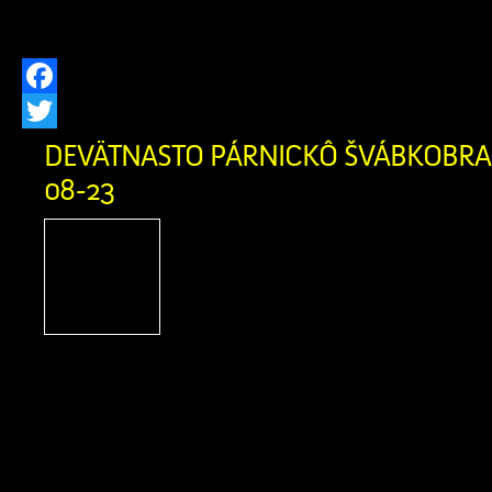
používania doslúžil, […]
Facebook
Twitter
DEVÄTNASTO PÁRNICKÔ ŠVÁBKOBRAŇ
08-23
Podporte Zázrivcov na
Párnického Švábkobraňa
Párnica, Miestne kultúrn
Párnici a Žilinský samosp
srdečne pozývajú na tradičné podujati
Švábkobraňá, ktoré sa uskutoční počas
23. augusta 2026 v Športovom areáli v