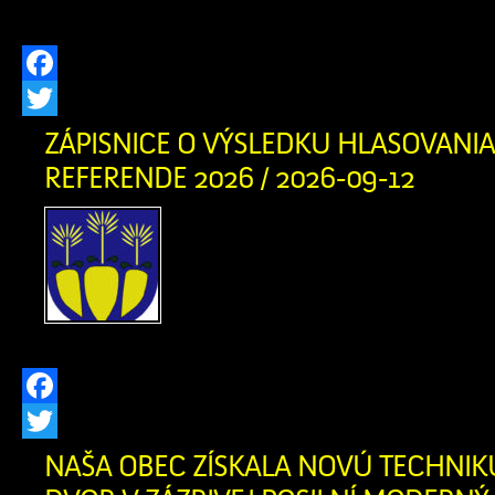
(ďalej len […]
Facebook
Twitter
ZÁPISNICE O VÝSLEDKU HLASOVANIA
REFERENDE 2026 / 2026-09-12
Zápisnica o výsledku 
Referende 2026 okr. č. 1 
o výsledku hlasovania v 
okr. č. 2 v PDF
Facebook
Twitter
NAŠA OBEC ZÍSKALA NOVÚ TECHNIK