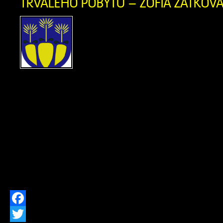
TRVALÉHO POBYTU – ŽOFIA ZAŤKOVÁ 
OZNÁMENIE O ZRUŠEN
POBYTU Ohlasovňa poby
ods. 1 písm. f) zákona č. 2
hlásení pobytu občano
republiky a registri obyvateľov Slovens
znení neskorších predpisov, zrušil
občanovidňom 29.07.2026 Žofia Za
narodenia 07.04.1956 (meno, priez
narodenia občana, ktorému bol trvalý 
[…]
Facebook