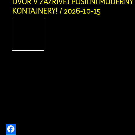
DVOR V ZÁZRIVEJ POSILNÍ MODERNÝ
KONTAJNERY! / 2026-10-15
S hrdosťou vám oznamuj
obec Zázrivá bola úspešn
ekologickom projek
„Dovybavenie zberného 
Zázrivá“. Vďaka schválenému n
finančnému príspevku z Programu 
výške 212 022,04 € (pričom celko
výdavky projektu dosiahli 230 458,
potreby obce obstarali modernú komun
Do nášho technického […]