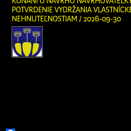
KONANÍ O NÁVRHU NAVRHOVATEĽK
POTVRDENIE VYDRŽANIA VLASTNÍCK
NEHNUTEĽNOSTIAM / 2026-09-30
UZNESENIE Okresný súd
právnej veci navrhova
Žúborová, rod. Kloster
03.08.1946, s trvalým po
Stred 293, právne zastúpená: Mgr.
advokát, so sídlom Bratislava, Po
ďalších účastníkov: 1/ Viktória Ž
Matúšová, nar. 05.09.1952, s trv
Zázrivá, Stred 307 (dedička po Žofii M
Prachárovej, nar. 04.10.1919, […]