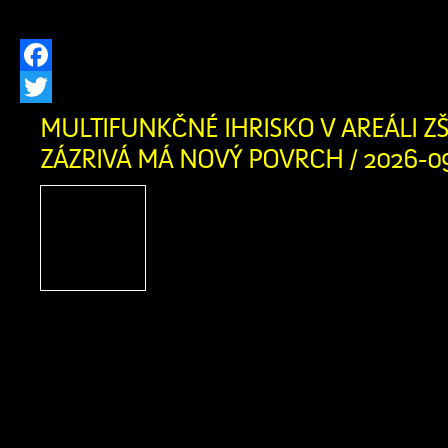
prevádzkovateľa distribučnej […]
Facebook
Twitter
MULTIFUNKČNÉ IHRISKO V AREÁLI ZŠ
ZÁZRIVÁ MÁ NOVÝ POVRCH / 2026-0
Multifunkčné ihrisko v a
Zázrivá má nový povrch: 
našich detí a mládeže je pr
Investícia do zdravi
bezpečnosti našich detí! Obec Zázriv
kompletnú výmenu umelej trávy na 
ihrisku v areáli Základnej školy s ma
Zázrivá. Starý povrch, ktorý po rokoc