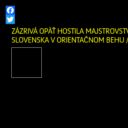
Facebook
Twitter
ZÁZRIVÁ OPÄŤ HOSTILA MAJSTROVST
SLOVENSKA V ORIENTAČNOM BEHU /
Po troch rokoch sa v naše
Zázrivá opäť uskutočn
športové podujatie – 
Slovenska v orientač
strednej trati a Majstrovstvá Slovensk
behu štafiet. Súťaže sa konali počas ví
mája 2026. V sobotu si pretekári z
individuálnych pretekoch na strednej tra