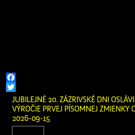
na základe žiadosti žiada
Fedorová, trvale bytom Grúne 10, 027 
dňa 24.07.2026 o výrub drevín rastúc
parc. č. C-KN 2564/7 v k.ú. Zázrivá, 
že v prípade záujmu zúčastniť sa k
82 ods. 7 zákona č. 543/2002 Z.z. o o
[…]
Facebook
Twitter
JUBILEJNÉ 20. ZÁZRIVSKÉ DNI OSLÁVIL
VÝROČIE PRVEJ PÍSOMNEJ ZMIENKY O
2026-09-15
Zázrivské dni sú srdcom