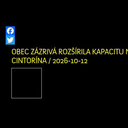
obsahovať kartón, lepenku, umelé hmot
a iné nečistoty. Výkupná cena:
Facebook
Twitter
OBEC ZÁZRIVÁ ROZŠÍRILA KAPACITU
CINTORÍNA / 2026-10-12
V prvej fáze pribudlo prib
hrobovým miestam 
infraštruktúra Náš domov
prítomnosti a budúcnosti, 
tým, ktorí tu žili pred nami Obec Z
dokončila prvú fázu rozšírenia kapa