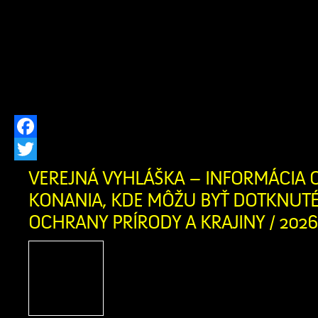
(ZOS) SANATIO MANUS v susedných
ktoré ponúka svoje služby aj pre ob
oravského regiónu. Zariadenie posky
pobytovú sociálnu […]
Facebook
Twitter
VEREJNÁ VYHLÁŠKA – INFORMÁCIA O
KONANIA, KDE MÔŽU BYŤ DOTKNUT
OCHRANY PRÍRODY A KRAJINY / 2026
Vec: Informácia o začatí
môžu byť dotknuté zá
prírody a krajiny Ob