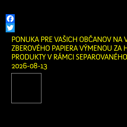
stretnú najlepšie terénne vozidlá a ich 
Facebook
Twitter
PONUKA PRE VAŠICH OBČANOV NA 
ZBEROVÉHO PAPIERA VÝMENOU ZA H
PRODUKTY V RÁMCI SEPAROVANÉHO 
2026-08-13
Firma Ľupčianka ,s.
pravidelný výkup papiera
bežný papier z domácnosti
noviny, kancelársky papi
letáky, knihy bez tvrdej väzby zviaza
v kartónovej krabici alebo igelitke