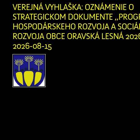
Twitter
VEREJNÁ VYHLAŠKA: OZNÁMENIE O
STRATEGICKOM DOKUMENTE ,,PRO
HOSPODÁRSKEHO ROZVOJA A SOCI
ROZVOJA OBCE ORAVSKÁ LESNÁ 2026 
2026-08-15
Obstarávateľ, Obec Or
Obecný úrad, Oravská Les
Oravská Lesná, IČO: 0031
dňa 13. 07. 2026 Okr
Námestovo, odboru starostlivosti o živ
podľa § 5 zákona č. 24/2006 Z. z. 
vplyvov na životné prostredie a o zm
niektorých zákonov v znení neskorš