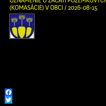
OZNÁMENIE O ZAČATÍ POZEMKOVÝC
(KOMASÁCIE) V OBCI / 2026-08-15
Vážení občania, oznamuj
našej obci sa začína
úpravy (tzv. komasácia).
prebieha v súlade s uzne
č. 593/2019 zo dňa 04.12.2019 a je 
pozemkov bezplatný. V tejto súvisl
katastri obce pohybovať zvýšený počet
úlohou v tejto fáze je výhradne zamer
stavu pozemkov, čo slúži […]
Facebook