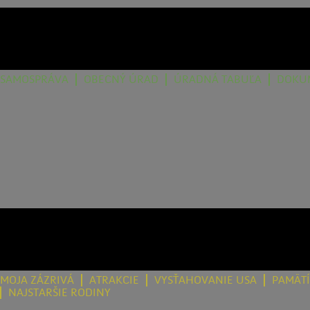
SAMOSPRÁVA
OBECNÝ ÚRAD
ÚRADNÁ TABUĽA
DOKU
MOJA ZÁZRIVÁ
ATRAKCIE
VYSŤAHOVANIE USA
PAMÄT
NAJSTARŠIE RODINY