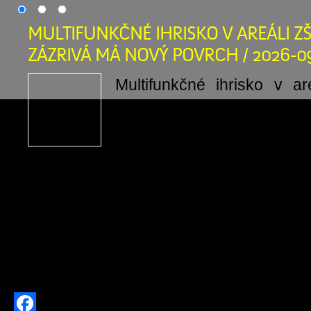
MULTIFUNKČNÉ IHRISKO V AREÁLI ZŠ
ZÁZRIVÁ MÁ NOVÝ POVRCH / 2026-0
Multifunkčné ihrisko v a
Zázrivá má nový povrch: 
našich detí a mládeže je pr
Investícia do zdravi
bezpečnosti našich detí! Obec Zázriv
kompletnú výmenu umelej trávy na 
ihrisku v areáli Základnej školy s ma
Zázrivá. Starý povrch, ktorý po rokoc
používania doslúžil, […]