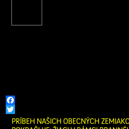
obec Zázrivá bola úspešn
ekologickom projek
„Dovybavenie zberného 
Zázrivá“. Vďaka schválenému n
finančnému príspevku z Programu 
výške 212 022,04 € (pričom celko
výdavky projektu dosiahli 230 458,
potreby obce obstarali modernú komun
Do nášho technického […]
Facebook
Twitter
PRÍBEH NAŠICH OBECNÝCH ZEMIAK