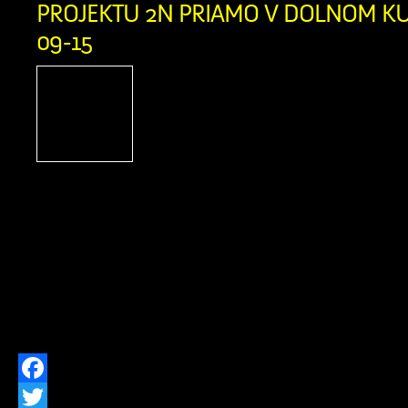
PROJEKTU 2N PRIAMO V DOLNOM KUB
09-15
Ak momentálne nie s
nepracujete a nie ste ev
úrade práce, dávame vám 
skvelú príležitosť, ako re
kariéru. Humanitárna organizácia A
spúšťa v našom okrese Projekt 2N, kto
na pomoc ľuďom pri hľadaní novýc
možností. Táto bezplatná pomoc j
všetkých ľudí vo […]
Facebook