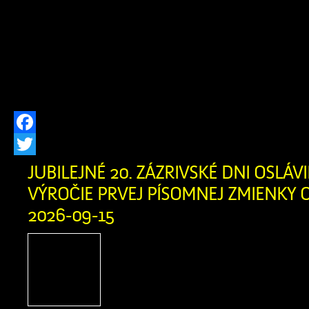
parc. č. C-KN 2564/7 v k.ú. Zázrivá, 
že v prípade záujmu zúčastniť sa k
82 ods. 7 zákona č. 543/2002 Z.z. o o
[…]
Facebook
Twitter
JUBILEJNÉ 20. ZÁZRIVSKÉ DNI OSLÁVIL
VÝROČIE PRVEJ PÍSOMNEJ ZMIENKY O
2026-09-15
Zázrivské dni sú srdcom
spoločenského života v n
oslavou bohatých tradícií