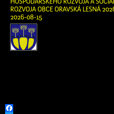
HOSPODÁRSKEHO ROZVOJA A SOCI
ROZVOJA OBCE ORAVSKÁ LESNÁ 2026 
2026-08-15
Obstarávateľ, Obec Or
Obecný úrad, Oravská Les
Oravská Lesná, IČO: 0031
dňa 13. 07. 2026 Okr
Námestovo, odboru starostlivosti o živ
podľa § 5 zákona č. 24/2006 Z. z. 
vplyvov na životné prostredie a o zm
niektorých zákonov v znení neskorš
(ďalej len […]