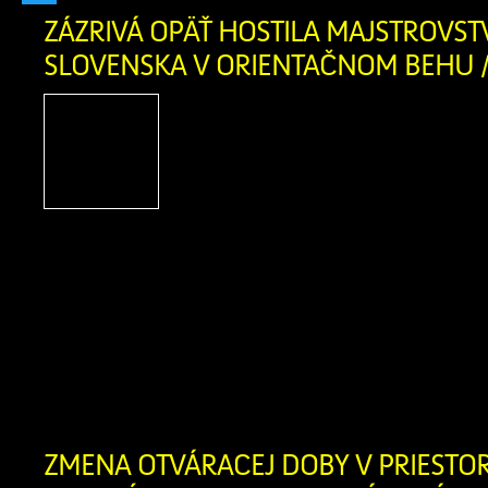
Twitter
ZÁZRIVÁ OPÄŤ HOSTILA MAJSTROVST
SLOVENSKA V ORIENTAČNOM BEHU /
Po troch rokoch sa v naše
Zázrivá opäť uskutočn
športové podujatie – 
Slovenska v orientač
strednej trati a Majstrovstvá Slovensk
behu štafiet. Súťaže sa konali počas ví
mája 2026. V sobotu si pretekári z
individuálnych pretekoch na strednej tra
[…]
ZMENA OTVÁRACEJ DOBY V PRIEST