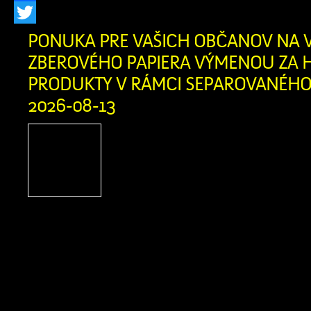
Facebook
Twitter
PONUKA PRE VAŠICH OBČANOV NA 
ZBEROVÉHO PAPIERA VÝMENOU ZA H
PRODUKTY V RÁMCI SEPAROVANÉHO 
2026-08-13
Firma Ľupčianka ,s.
pravidelný výkup papiera
bežný papier z domácnosti
noviny, kancelársky papi
letáky, knihy bez tvrdej väzby zviaza
v kartónovej krabici alebo igelitke
obsahovať kartón, lepenku, umelé hmot
a iné nečistoty. Výkupná cena: