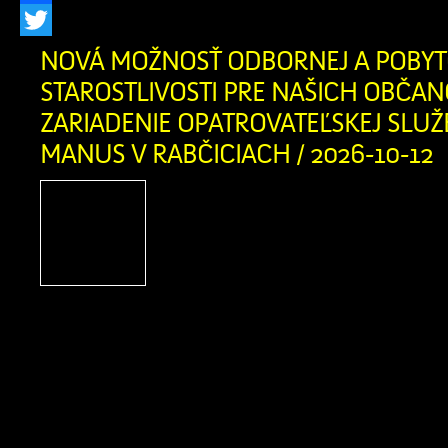
Facebook
Twitter
NOVÁ MOŽNOSŤ ODBORNEJ A POBYT
STAROSTLIVOSTI PRE NAŠICH OBČAN
ZARIADENIE OPATROVATEĽSKEJ SLUŽ
MANUS V RABČICIACH / 2026-10-12
Vážení obyvatelia Zázrivej,
našich blízkych, ktorí sa o
životnej či zdravotnej situác
rodinu tou najdôležitej
najcitlivejšou úlohou. Informujem
novootvorenom Zariadení opatrovat
(ZOS) SANATIO MANUS v susedných
ktoré ponúka svoje služby aj pre ob