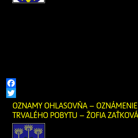
hlásení pobytu občano
republiky a registri obyvateľov Slovens
znení neskorších predpisov, zrušil
občanovidňom 29.07.2026 Milan 
narodenia 30.12.1983 (meno, priez
narodenia občana, ktorému bol trvalý 
[…]
Facebook
Twitter
OZNAMY OHLASOVŇA – OZNÁMENIE 
TRVALÉHO POBYTU – ŽOFIA ZAŤKOVÁ 
OZNÁMENIE O ZRUŠEN