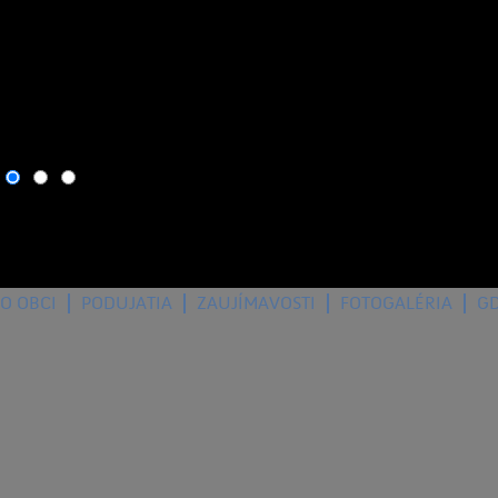
6. august 2026
, dnes osla
O OBCI
PODUJATIA
ZAUJÍMAVOSTI
FOTOGALÉRIA
G