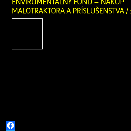
ENVIROMENTÁLNY FOND – NÁKUP
MALOTRAKTORA A PRÍSLUŠENSTVA / 
Názov projektu: Nákup m
príslušenstva Názov pr
Zázrivá Výška poskytnute
723,00 EUR Rok poskytn
2024 Popis projektu: v rámci projektu
nákup malotraktora s mulčovač
závesom s príslušenstvom (mulčovací k
malotraktor, rozmetadlo, snežný 
projektu bolo vyriešiť problém so z
triedeného odpadu z úzkych uličiek v o