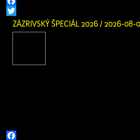
Facebook
Twitter
ZÁZRIVSKÝ ŠPECIÁL 2026 / 2026-08-
Zázrivský Špeciál 2026
adrenalínu, terénnych voz
zábavy na Pasekách
obyvateľov Zázrivej
motoristického športu a návštevníkov
obce srdečne zujeme na nadchádzaj
Špeciál 2026! Už v sobotu 8. augusta
augusta 2026 sa v Športovom areáli 
stretnú najlepšie terénne vozidlá a ich 