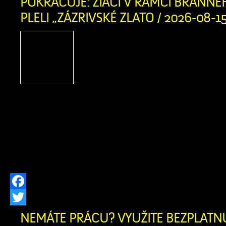
POKRAČUJE: ŽIACI V RÁMCI BRANNÉ
PLELI „ZÁZRIVSKÉ ZLATO / 2026-08-1
Čo si na jar zasadíš,
pozbieras! Týmto tradi
heslom sa dnes riadilo 75 
7. ročníka Základnej ško
školou v Zázrivej. V rámci brannéh
namiesto teórie pustili v spolupráci
(starosta Mních a p. Kitaš) do pocti
aktivity a na obecných […]
Facebook
Twitter
NEMÁTE PRÁCU? VYUŽITE BEZPLAT