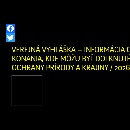
oravského regiónu. Zariadenie posky
pobytovú sociálnu […]
Facebook
Twitter
VEREJNÁ VYHLÁŠKA – INFORMÁCIA O
KONANIA, KDE MÔŽU BYŤ DOTKNUT
OCHRANY PRÍRODY A KRAJINY / 2026
Vec: Informácia o začatí
môžu byť dotknuté zá
prírody a krajiny Ob
na základe žiadosti žiada
Fedorová, trvale bytom Grúne 10, 027 
dňa 24.07.2026 o výrub drevín rastúc