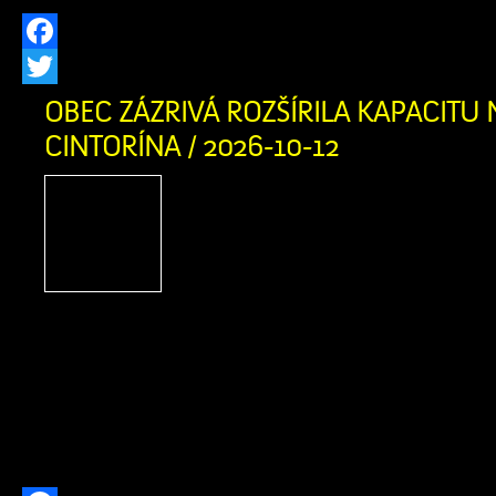
Facebook
Twitter
OBEC ZÁZRIVÁ ROZŠÍRILA KAPACITU
CINTORÍNA / 2026-10-12
V prvej fáze pribudlo prib
hrobovým miestam 
infraštruktúra Náš domov
prítomnosti a budúcnosti, 
tým, ktorí tu žili pred nami Obec Z
dokončila prvú fázu rozšírenia kapa
miest na novom cintoríne. Pre našich 
pripravili približne 150 nových hrobovýc