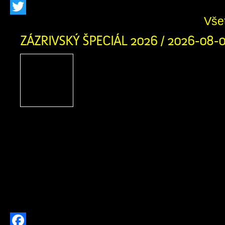
Facebook
Vše
Twitter
ZÁZRIVSKÝ ŠPECIÁL 2026 / 2026-08-
Zázrivský Špeciál 2026
adrenalínu, terénnych voz
zábavy na Pasekách
obyvateľov Zázrivej
motoristického športu a návštevníkov
obce srdečne zujeme na nadchádzaj
Špeciál 2026! Už v sobotu 8. augusta
augusta 2026 sa v Športovom areáli 
stretnú najlepšie terénne vozidlá a ich 