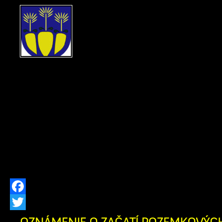
UZNESENIE Okresný súd
právnej veci navrhova
Žúborová, rod. Kloster
03.08.1946, s trvalým po
Stred 293, právne zastúpená: Mgr.
advokát, so sídlom Bratislava, Po
ďalších účastníkov: 1/ Viktória Ž
Matúšová, nar. 05.09.1952, s trv
Zázrivá, Stred 307 (dedička po Žofii M
Prachárovej, nar. 04.10.1919, […]
Facebook
Twitter