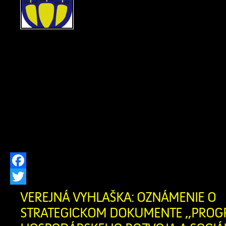
POBYTU Ohlasovňa poby
ods. 1 písm. f) zákona č. 2
hlásení pobytu občano
republiky a registri obyvateľov Slovens
znení neskorších predpisov, zrušil
občanovidňom 29.07.2026 Žofia Za
narodenia 07.04.1956 (meno, priez
narodenia občana, ktorému bol trvalý 
[…]
Facebook
Twitter
VEREJNÁ VYHLAŠKA: OZNÁMENIE O
STRATEGICKOM DOKUMENTE ,,PRO