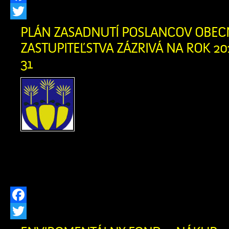
Facebook
Twitter
PLÁN ZASADNUTÍ POSLANCOV OBE
ZASTUPITEĽSTVA ZÁZRIVÁ NA ROK 202
31
Plán zasadnutí poslan
zastupiteľstva Zázrivá
Pracovné stretnutia pos
zastupiteľstvá 05. 03. 20
04. 06. 2026 18. 06. 2026 03. 09. 202
03. 12. 2026 17. 12. 2026
Facebook
Twitter