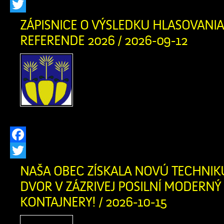
Facebook
Twitter
ZÁPISNICE O VÝSLEDKU HLASOVANIA
REFERENDE 2026 / 2026-09-12
Zápisnica o výsledku 
Referende 2026 okr. č. 1 
o výsledku hlasovania v 
okr. č. 2 v PDF
Facebook
Twitter
NAŠA OBEC ZÍSKALA NOVÚ TECHNIK
DVOR V ZÁZRIVEJ POSILNÍ MODERNÝ
KONTAJNERY! / 2026-10-15
S hrdosťou vám oznamuj