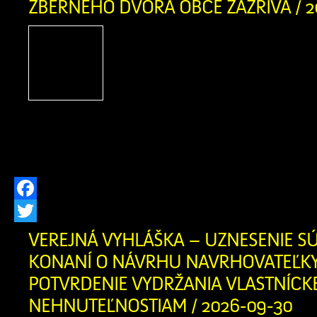
ZBERNÉHO DVORA OBCE ZÁZRIVÁ / 2
Obec Zázrivá oznamuje zm
doby v priestoroch Zbern
Zázrivá Zodpovedná oso
Kitaš – 0940 775 635 Otv
Pondelok 08:30 – 16:30 Str
16:30 Sobota 08:30 – 16:30
Facebook
Twitter
VEREJNÁ VYHLÁŠKA – UZNESENIE S
KONANÍ O NÁVRHU NAVRHOVATEĽK
POTVRDENIE VYDRŽANIA VLASTNÍCK
NEHNUTEĽNOSTIAM / 2026-09-30