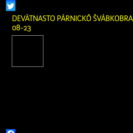
Facebook
Twitter
DEVÄTNASTO PÁRNICKÔ ŠVÁBKOBRAŇ
08-23
Podporte Zázrivcov na
Párnického Švábkobraňa
Párnica, Miestne kultúrn
Párnici a Žilinský samosp
srdečne pozývajú na tradičné podujati
Švábkobraňá, ktoré sa uskutoční počas
23. augusta 2026 v Športovom areáli v
vás bohatý kultúrny program, remes
špeciality. Sme nesmierne hrdí, […]