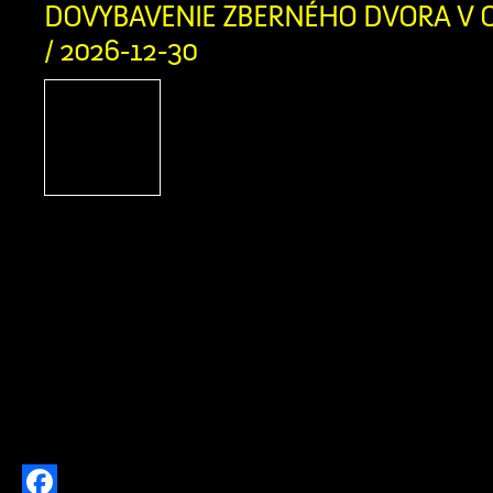
Twitter
DOVYBAVENIE ZBERNÉHO DVORA V O
/ 2026-12-30
PROJEKT Dovybavenie zb
v obci Zázrivá Názov pro
Slovensko 2021-2027 Mies
projektu: Obec Zázrivá T
aktivity projektu: od 5/2025 do 8/202
oprávnených výdavkov: 230 458,
spolufinancovania zo zdrojov EÚ a 
nenávratného finančného príspevku:
Výška spolufinancovania z vlast
prijímateľa: 18 436,70 € […]