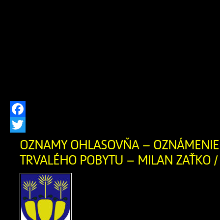
remesiel, neopakovateľn
folklóru a vylepšenej susedskej
Tohtoročný ročník bol však výnimočný
sme si jubilejné 20. výročie Zázrivskýc
významné 470. výročie od prvej píso
Zázrivej (1556 – 2026). V dňoch 24. […
Facebook
Twitter
OZNAMY OHLASOVŇA – OZNÁMENIE 
TRVALÉHO POBYTU – MILAN ZAŤKO / 
OZNÁMENIE O ZRUŠEN
POBYTU Ohlasovňa poby
ods. 1 písm. f) zákona č. 2