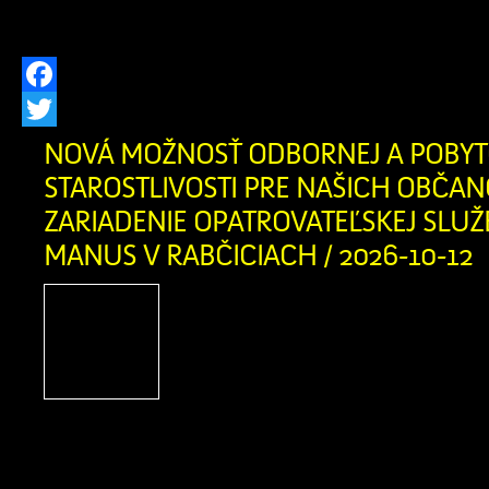
platí od 3. augusta 2026 od 12:00 hod. 
Facebook
Twitter
NOVÁ MOŽNOSŤ ODBORNEJ A POBYT
STAROSTLIVOSTI PRE NAŠICH OBČAN
ZARIADENIE OPATROVATEĽSKEJ SLUŽ
MANUS V RABČICIACH / 2026-10-12
Vážení obyvatelia Zázrivej,
našich blízkych, ktorí sa o
životnej či zdravotnej situác
rodinu tou najdôležitej
najcitlivejšou úlohou. Informujem
novootvorenom Zariadení opatrovat