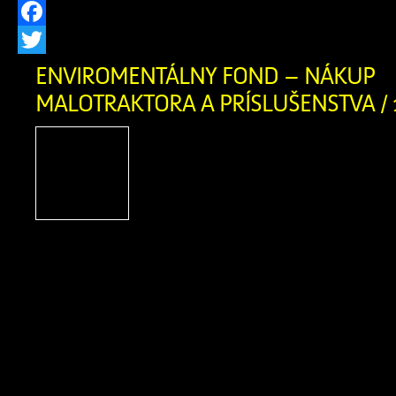
Facebook
Twitter
ENVIROMENTÁLNY FOND – NÁKUP
MALOTRAKTORA A PRÍSLUŠENSTVA / 
Názov projektu: Nákup m
príslušenstva Názov pr
Zázrivá Výška poskytnute
723,00 EUR Rok poskytn
2024 Popis projektu: v rámci projektu
nákup malotraktora s mulčovač
závesom s príslušenstvom (mulčovací k
malotraktor, rozmetadlo, snežný 
projektu bolo vyriešiť problém so z