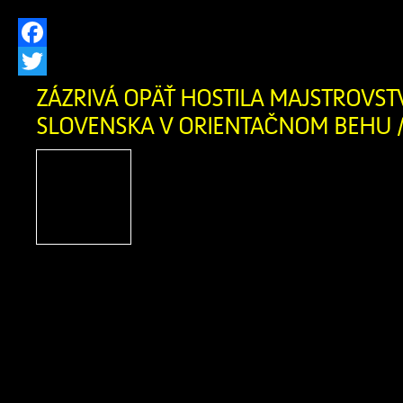
Facebook
Twitter
ZÁZRIVÁ OPÄŤ HOSTILA MAJSTROVST
SLOVENSKA V ORIENTAČNOM BEHU /
Po troch rokoch sa v naše
Zázrivá opäť uskutočn
športové podujatie – 
Slovenska v orientač
strednej trati a Majstrovstvá Slovensk
behu štafiet. Súťaže sa konali počas ví
mája 2026. V sobotu si pretekári z
individuálnych pretekoch na strednej tra