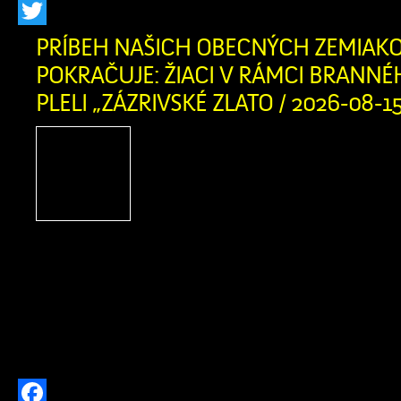
Facebook
Twitter
PRÍBEH NAŠICH OBECNÝCH ZEMIAK
POKRAČUJE: ŽIACI V RÁMCI BRANNÉ
PLELI „ZÁZRIVSKÉ ZLATO / 2026-08-1
Čo si na jar zasadíš,
pozbieras! Týmto tradi
heslom sa dnes riadilo 75 
7. ročníka Základnej ško
školou v Zázrivej. V rámci brannéh
namiesto teórie pustili v spolupráci
(starosta Mních a p. Kitaš) do pocti
aktivity a na obecných […]