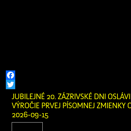
na základe žiadosti žiada
Fedorová, trvale bytom Grúne 10, 027 
dňa 24.07.2026 o výrub drevín rastúc
parc. č. C-KN 2564/7 v k.ú. Zázrivá, 
že v prípade záujmu zúčastniť sa k
82 ods. 7 zákona č. 543/2002 Z.z. o o
[…]
Facebook
Twitter
JUBILEJNÉ 20. ZÁZRIVSKÉ DNI OSLÁVIL
VÝROČIE PRVEJ PÍSOMNEJ ZMIENKY O
2026-09-15
Zázrivské dni sú srdcom