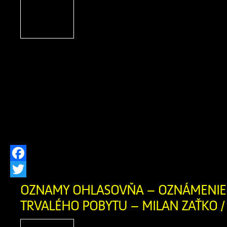
spoločenského života v n
oslavou bohatých tradícií
remesiel, neopakovateľn
folklóru a vylepšenej susedskej
Tohtoročný ročník bol však výnimočný
sme si jubilejné 20. výročie Zázrivskýc
významné 470. výročie od prvej píso
Zázrivej (1556 – 2026). V dňoch 24. […
Facebook
Twitter
OZNAMY OHLASOVŇA – OZNÁMENIE 
TRVALÉHO POBYTU – MILAN ZAŤKO / 