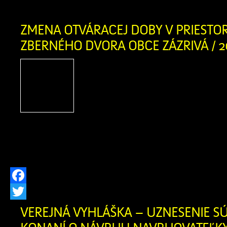
[…]
ZMENA OTVÁRACEJ DOBY V PRIEST
ZBERNÉHO DVORA OBCE ZÁZRIVÁ / 2
Obec Zázrivá oznamuje zm
doby v priestoroch Zbern
Zázrivá Zodpovedná oso
Kitaš – 0940 775 635 Otv
Pondelok 08:30 – 16:30 Str
16:30 Sobota 08:30 – 16:30
Facebook
Twitter
VEREJNÁ VYHLÁŠKA – UZNESENIE S