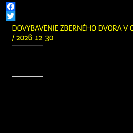
Facebook
Twitter
DOVYBAVENIE ZBERNÉHO DVORA V O
/ 2026-12-30
PROJEKT Dovybavenie zb
v obci Zázrivá Názov pro
Slovensko 2021-2027 Mies
projektu: Obec Zázrivá T
aktivity projektu: od 5/2025 do 8/202
oprávnených výdavkov: 230 458,
spolufinancovania zo zdrojov EÚ a 
nenávratného finančného príspevku:
Výška spolufinancovania z vlast