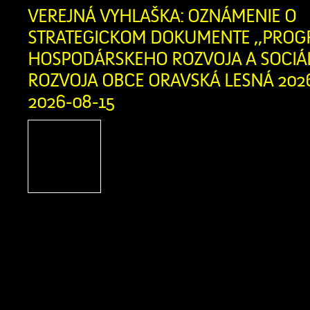
Twitter
VEREJNÁ VYHLAŠKA: OZNÁMENIE O
STRATEGICKOM DOKUMENTE ,,PRO
HOSPODÁRSKEHO ROZVOJA A SOCI
ROZVOJA OBCE ORAVSKÁ LESNÁ 2026 
2026-08-15
Obstarávateľ, Obec Or
Obecný úrad, Oravská Les
Oravská Lesná, IČO: 0031
dňa 13. 07. 2026 Okr
Námestovo, odboru starostlivosti o živ
podľa § 5 zákona č. 24/2006 Z. z. 
vplyvov na životné prostredie a o zm
niektorých zákonov v znení neskorš