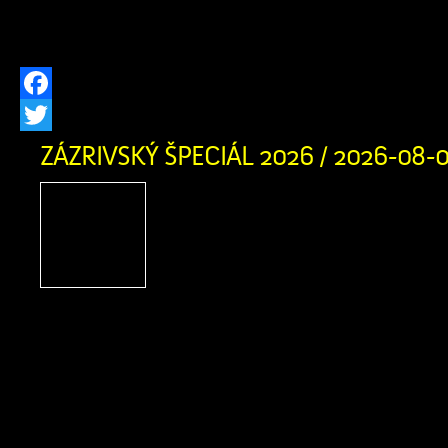
vás bohatý kultúrny program, remes
špeciality. Sme nesmierne hrdí, […]
Facebook
Twitter
ZÁZRIVSKÝ ŠPECIÁL 2026 / 2026-08-
Zázrivský Špeciál 2026
adrenalínu, terénnych voz
zábavy na Pasekách
obyvateľov Zázrivej
motoristického športu a návštevníkov
obce srdečne zujeme na nadchádzaj
Špeciál 2026! Už v sobotu 8. augusta
augusta 2026 sa v Športovom areáli 