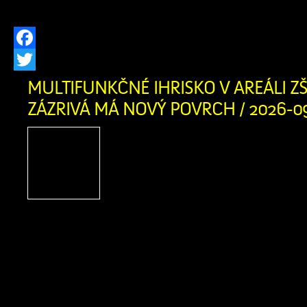
prevádzkovateľa distribučnej […]
Facebook
Twitter
MULTIFUNKČNÉ IHRISKO V AREÁLI ZŠ
ZÁZRIVÁ MÁ NOVÝ POVRCH / 2026-0
Multifunkčné ihrisko v a
Zázrivá má nový povrch: 
našich detí a mládeže je pr
Investícia do zdravi
bezpečnosti našich detí! Obec Zázriv
kompletnú výmenu umelej trávy na 
ihrisku v areáli Základnej školy s ma
Zázrivá. Starý povrch, ktorý po rokoc