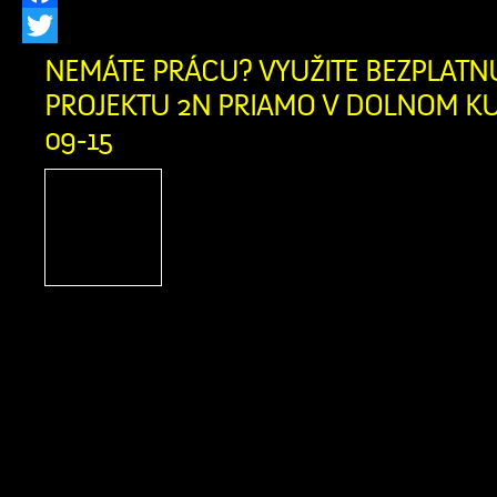
Facebook
Twitter
NEMÁTE PRÁCU? VYUŽITE BEZPLAT
PROJEKTU 2N PRIAMO V DOLNOM KUB
09-15
Ak momentálne nie s
nepracujete a nie ste ev
úrade práce, dávame vám 
skvelú príležitosť, ako re
kariéru. Humanitárna organizácia A
spúšťa v našom okrese Projekt 2N, kto
na pomoc ľuďom pri hľadaní novýc
možností. Táto bezplatná pomoc j
všetkých ľudí vo […]