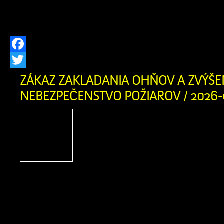
miest na novom cintoríne. Pre našich 
pripravili približne 150 nových hrobovýc
Facebook
Twitter
ZÁKAZ ZAKLADANIA OHŇOV A ZVÝŠE
NEBEZPEČENSTVO POŽIAROV / 2026-
Obyvatelia a návštevníci
obce, príroda v našom cho
Orave je v týchto dňoc
suchá. Okresné riaditeľst
záchranného zboru v Dolnom Kubíne 
vyhlásilo pre územie okresov Dolný Ku
Čas zvýšeného nebezpečenstva vzniku 