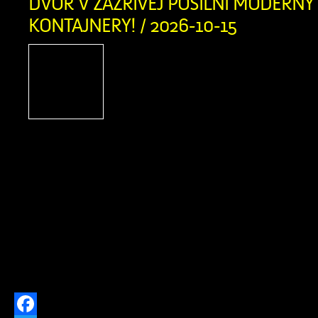
DVOR V ZÁZRIVEJ POSILNÍ MODERNÝ
KONTAJNERY! / 2026-10-15
S hrdosťou vám oznamuj
obec Zázrivá bola úspešn
ekologickom projek
„Dovybavenie zberného 
Zázrivá“. Vďaka schválenému n
finančnému príspevku z Programu 
výške 212 022,04 € (pričom celko
výdavky projektu dosiahli 230 458,
potreby obce obstarali modernú komun
Do nášho technického […]