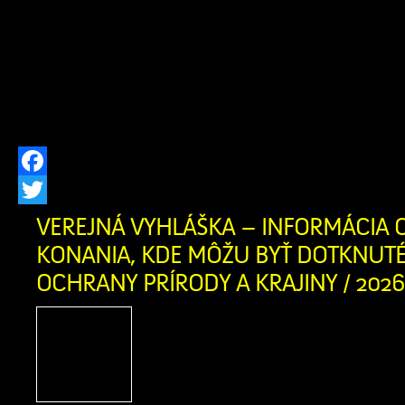
(ZOS) SANATIO MANUS v susedných
ktoré ponúka svoje služby aj pre ob
oravského regiónu. Zariadenie posky
pobytovú sociálnu […]
Facebook
Twitter
VEREJNÁ VYHLÁŠKA – INFORMÁCIA O
KONANIA, KDE MÔŽU BYŤ DOTKNUT
OCHRANY PRÍRODY A KRAJINY / 2026
Vec: Informácia o začatí
môžu byť dotknuté zá
prírody a krajiny Ob