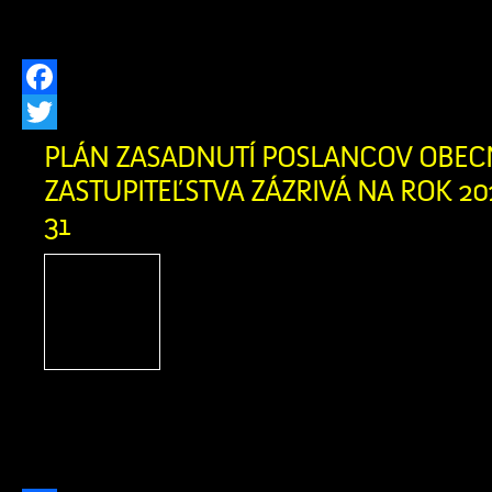
prijímateľa: 18 436,70 € […]
Facebook
Twitter
PLÁN ZASADNUTÍ POSLANCOV OBE
ZASTUPITEĽSTVA ZÁZRIVÁ NA ROK 202
31
Plán zasadnutí poslan
zastupiteľstva Zázrivá
Pracovné stretnutia pos
zastupiteľstvá 05. 03. 20
04. 06. 2026 18. 06. 2026 03. 09. 202
03. 12. 2026 17. 12. 2026