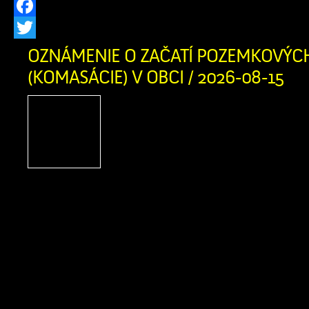
Facebook
Twitter
OZNÁMENIE O ZAČATÍ POZEMKOVÝC
(KOMASÁCIE) V OBCI / 2026-08-15
Vážení občania, oznamuj
našej obci sa začína
úpravy (tzv. komasácia).
prebieha v súlade s uzne
č. 593/2019 zo dňa 04.12.2019 a je 
pozemkov bezplatný. V tejto súvisl
katastri obce pohybovať zvýšený počet
úlohou v tejto fáze je výhradne zamer
stavu pozemkov, čo slúži […]