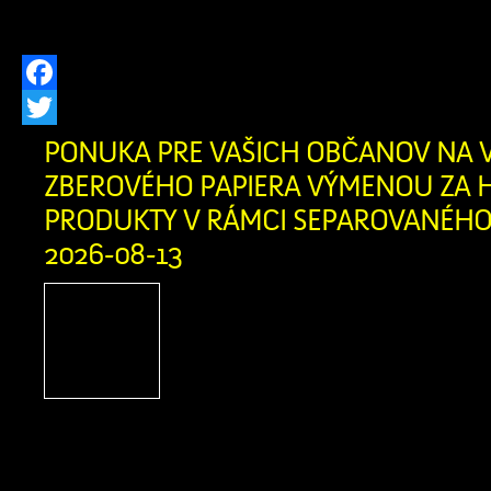
stretnú najlepšie terénne vozidlá a ich 
Facebook
Twitter
PONUKA PRE VAŠICH OBČANOV NA 
ZBEROVÉHO PAPIERA VÝMENOU ZA H
PRODUKTY V RÁMCI SEPAROVANÉHO 
2026-08-13
Firma Ľupčianka ,s.
pravidelný výkup papiera
bežný papier z domácnosti
noviny, kancelársky papi
letáky, knihy bez tvrdej väzby zviaza
v kartónovej krabici alebo igelitke