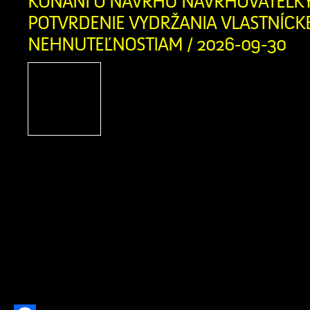
KONANÍ O NÁVRHU NAVRHOVATEĽK
POTVRDENIE VYDRŽANIA VLASTNÍCK
NEHNUTEĽNOSTIAM / 2026-09-30
UZNESENIE Okresný súd
právnej veci navrhova
Žúborová, rod. Kloster
03.08.1946, s trvalým po
Stred 293, právne zastúpená: Mgr.
advokát, so sídlom Bratislava, Po
ďalších účastníkov: 1/ Viktória Ž
Matúšová, nar. 05.09.1952, s trv
Zázrivá, Stred 307 (dedička po Žofii M
Prachárovej, nar. 04.10.1919, […]