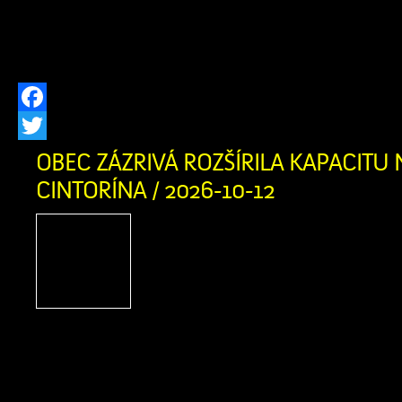
obsahovať kartón, lepenku, umelé hmot
a iné nečistoty. Výkupná cena:
Facebook
Twitter
OBEC ZÁZRIVÁ ROZŠÍRILA KAPACITU
CINTORÍNA / 2026-10-12
V prvej fáze pribudlo prib
hrobovým miestam 
infraštruktúra Náš domov
prítomnosti a budúcnosti, 
tým, ktorí tu žili pred nami Obec Z
dokončila prvú fázu rozšírenia kapa