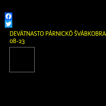
používania doslúžil, […]
Facebook
Twitter
DEVÄTNASTO PÁRNICKÔ ŠVÁBKOBRAŇ
08-23
Podporte Zázrivcov na
Párnického Švábkobraňa
Párnica, Miestne kultúrn
Párnici a Žilinský samosp
srdečne pozývajú na tradičné podujati
Švábkobraňá, ktoré sa uskutoční počas
23. augusta 2026 v Športovom areáli v