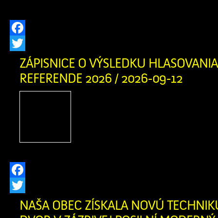
(ďalej len […]
Facebook
Twitter
ZÁPISNICE O VÝSLEDKU HLASOVANIA
REFERENDE 2026 / 2026-09-12
Zápisnica o výsledku 
Referende 2026 okr. č. 1 
o výsledku hlasovania v 
okr. č. 2 v PDF
Facebook
Twitter
NAŠA OBEC ZÍSKALA NOVÚ TECHNIK