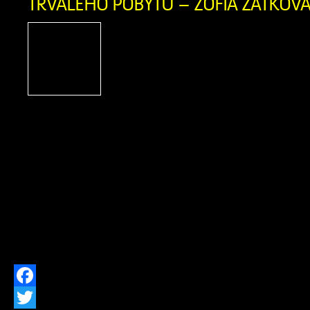
TRVALÉHO POBYTU – ŽOFIA ZAŤKOVÁ 
OZNÁMENIE O ZRUŠEN
POBYTU Ohlasovňa poby
ods. 1 písm. f) zákona č. 2
hlásení pobytu občano
republiky a registri obyvateľov Slovens
znení neskorších predpisov, zrušil
občanovidňom 29.07.2026 Žofia Za
narodenia 07.04.1956 (meno, priez
narodenia občana, ktorému bol trvalý 
[…]
Facebook