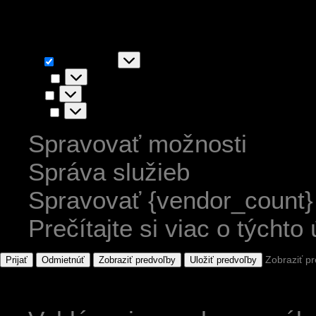
akceptovaním súhlasíte s ic
Funkčné
Funkčné
Vždy aktívny
Predvoľby
Predvoľby
Štatistiky
Štatistiky
Marketing
Marketing
Spravovať možnosti
Správa služieb
Spravovať {vendor_count}
Prečítajte si viac o týchto
Zobraziť p
Prijať
Odmietnúť
Zobraziť predvoľby
Uložiť predvoľby