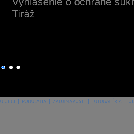
Vyhlásenie o ochrane súk
Tiráž
9. august 2026
, dnes osla
O OBCI
PODUJATIA
ZAUJÍMAVOSTI
FOTOGALÉRIA
G