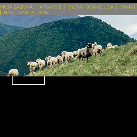
MOJA ZÁZRIVÁ
ATRAKCIE
VYSŤAHOVANIE USA
PAMÄT
NAJSTARŠIE RODINY
OZNÁMENIE O PRERUŠENÍ DISTRIBÚC
/ 2026-08-19
Vážená obec, v zmysle us
odsek 2 písm. t) zákona č
o energetike a o zmen
niektorých zákonov v pla
oznamujeme, že v termíne od: 19.08
do: 19.08.2026 15:30:00, bude v
prerušená distribúcia elektriny z dôv
prác na zariadeniach distribu