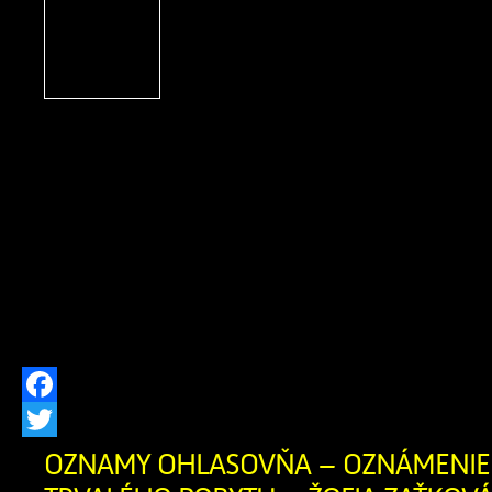
OZNÁMENIE O ZRUŠEN
POBYTU Ohlasovňa poby
ods. 1 písm. f) zákona č. 2
hlásení pobytu občano
republiky a registri obyvateľov Slovens
znení neskorších predpisov, zrušil
občanovidňom 29.07.2026 Milan 
narodenia 30.12.1983 (meno, priez
narodenia občana, ktorému bol trvalý 
[…]
Facebook
Twitter
OZNAMY OHLASOVŇA – OZNÁMENIE 