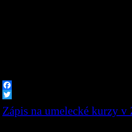
konaného dňa: 28.08.2015 
15. 00 hod. Prítomní: podľa 
p. starosta JUDr. Matúš M
poslancov, hl. kontrolóra 
prečítal p. starosta, ktorí a
schválili. 2. Určenie zapis
Facebook
Twitter
Zápis na umelecké kurzy v 