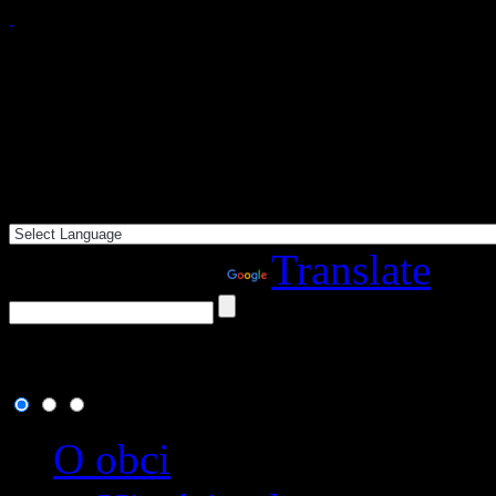
Powered by
Translate
9. august 2026
, dnes osla
O obci