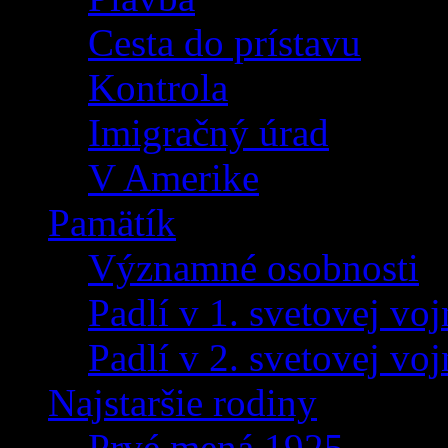
Cesta do prístavu
Kontrola
Imigračný úrad
V Amerike
Pamätík
Významné osobnosti
Padlí v 1. svetovej voj
Padlí v 2. svetovej voj
Najstaršie rodiny
Prvé mená 1925