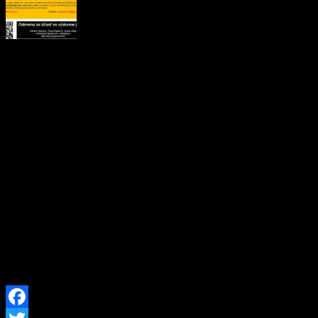
Pozývame Vás na účasť vo 
(tzv. focus group) o spolo
ich vnímate a ako by ich bo
prebiehať 4. decembra 201
Zázrivej o 16:30 prípadne v
približne 18:00. V rámci di
vedomosti. Zaujímajú nás 