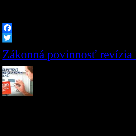
rozvoja mikroregiónu bude
Facebook
Twitter
Zákonná povinnosť revízia
SÚ VAŠE PLYNOVÉ SPO
BEZPEČNÉ? POZOR NA 
NEZABUDNITE NA PRAV