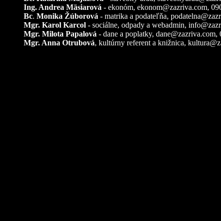
Ing. Andrea Mäsiarová
- ekonóm,
ekonom@zazriva.com
, 09
Bc
.
Monika Žúborová
- matrika a podateľňa,
podatelna@zazr
Mgr. Karol Karcol
- sociálne, odpady a webadmin,
info@zazr
Mgr. Milota Papalová
- dane a poplatky,
dane@zazriva.com
,
Mgr. Anna Otrubová
, kultúrny referent a knižnica,
kultura@z
Pozemkové úpravy – k