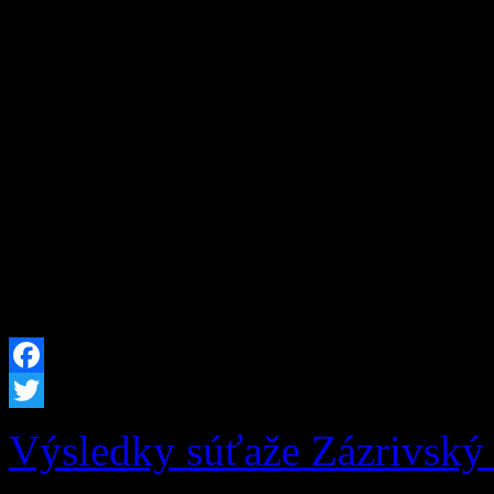
PLYNOVÝCH ZARIADENÍ
plynový vykurovací kotol, 
plynový sporák? Ich pravide
rutinnou záležitosťou. Ideál
letné obdobie, teda v dost
[…]
Facebook
Twitter
Výsledky súťaže Zázrivský