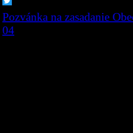
Facebook
Twitter
Pozvánka na zasadanie Obec
04
V zmysle zákona SNR č. 36
v znení neskorších zmien a
obce Zázrivá zasadanie Obe
na deň: 04. 12. 2015 /piat
v Zázrivej. s týmto program
Určenie zapisovateľa a over