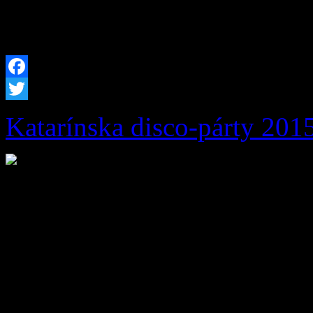
trvala od 01. apríla do 30.
Facebook
Twitter
Katarínska disco-párty 201
Obec Zázrivá organizuje 14
pre deti. Na úvod budeme 