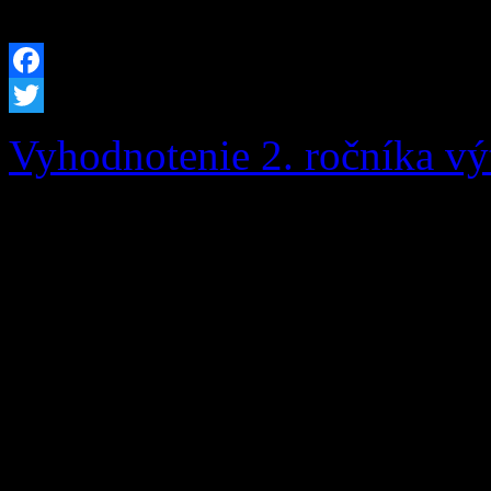
návrhovej komisie. […]
Facebook
Twitter
Vyhodnotenie 2. ročníka vý
Dňa 23.10.2015 sa v Relax
TERCHOVEC konalo slávnos
výtvarnej súťaže „ Naša ob
skupina“. I druhý ročník te
vyhlásila miestna akčná sk
Terchovská dolina“ sa tešil 