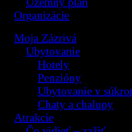
Územný plán
Organizácie
Moja Zázrivá
Ubytovanie
Hotely
Penzióny
Ubytovanie v súkro
Chaty a chalupy
Atrakcie
Čo vidieť – zažiť