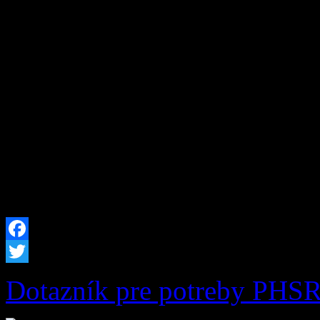
v znení neskorších zmien a
obce Zázrivá zasadanie Obe
na deň: 13. 11. 2015 /piat
v Zázrivej. s týmto progra
Určenie zapisovateľa a ove
návrhovej komisie. […]
Facebook
Twitter
Dotazník pre potreby PHS