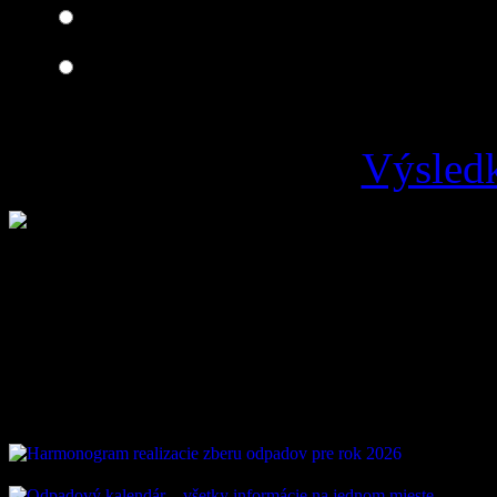
Je čo zlepšovať
Zlá
Výsledk
Loading ...
Vývoz odpadu