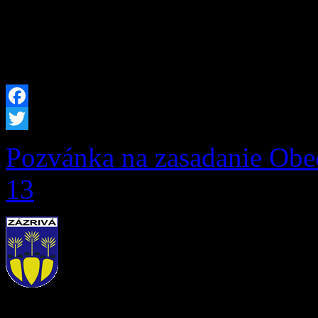
súťaže a diskotéka do 20.00
pozývame.
Facebook
Twitter
Pozvánka na zasadanie Obec
13
V zmysle zákona SNR č. 36