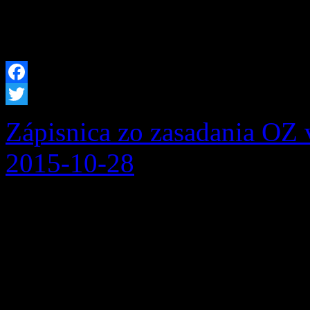
Garabík 3.miesto Marek Špá
[…]
Facebook
Twitter
Zápisnica zo zasadania OZ 
2015-10-28
Zápisnica zo zasadania obec